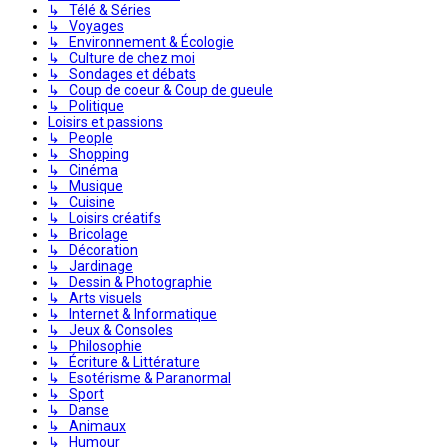
↳ Télé & Séries
↳ Voyages
↳ Environnement & Écologie
↳ Culture de chez moi
↳ Sondages et débats
↳ Coup de coeur & Coup de gueule
↳ Politique
Loisirs et passions
↳ People
↳ Shopping
↳ Cinéma
↳ Musique
↳ Cuisine
↳ Loisirs créatifs
↳ Bricolage
↳ Décoration
↳ Jardinage
↳ Dessin & Photographie
↳ Arts visuels
↳ Internet & Informatique
↳ Jeux & Consoles
↳ Philosophie
↳ Écriture & Littérature
↳ Esotérisme & Paranormal
↳ Sport
↳ Danse
↳ Animaux
↳ Humour