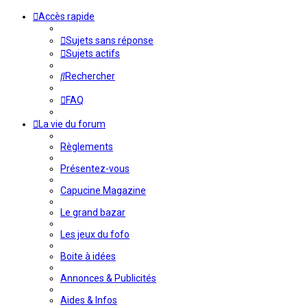
Accès rapide
Sujets sans réponse
Sujets actifs
Rechercher
FAQ
La vie du forum
Règlements
Présentez-vous
Capucine Magazine
Le grand bazar
Les jeux du fofo
Boite à idées
Annonces & Publicités
Aides & Infos