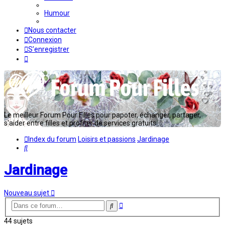
Humour
Nous contacter
Connexion
S’enregistrer
Le meilleur Forum Pour Filles pour papoter, échanger, partager,
s'aider entre filles et profiter de services gratuits...
Index du forum
Loisirs et passions
Jardinage
Rechercher
Jardinage
Nouveau sujet
Recherche
Rechercher
avancée
44 sujets