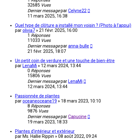
1
Réponses
32685
Vues
Dernier message
par
Celyne22
11 mars 2025, 16:38
Quel type de clôture a installé mon voisin ? (Photo à l’appui)
par
olivia7
»
21 févr. 2025, 16:00
1
Réponses
11033
Vues
Dernier message
par
anna-bulle
21 févr. 2025, 18:07
Un petit coin de verdure et une touche de bien-être
par
LenaMi
»
12 mars 2024, 13:44
0
Réponses
15806
Vues
Dernier message
par
LenaMi
12 mars 2024, 13:44
Passionnée de plantes
par
oceaneoceane19
»
18 mars 2023, 10:10
8
Réponses
9876
Vues
Dernier message
par
Capucine
19 mars 2023, 18:33
Plantes d'intérieur et extérieur
par
Ms. Hallie Rippin
»
08 août 2022, 09:24