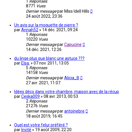
1
Réponses
8771
Vues
Dernier message
par
Miss Idell Hills
24 août 2022, 23:36
Un avis sur la moquette de pierre ?
par
Annah52
»
14 déc. 2021, 09:24
1
Réponses
10220
Vues
Dernier message
par
Capucine
14 déc. 2021, 12:26
du linge plus que blanc une astuce ???
par
Elsa.
»
07 nov. 2011, 13:05
5
Réponses
14158
Vues
Dernier message
par
Alicia_B
27 avr. 2021, 11:07
Idées déco dans votre chambre, maison avec de la récup
par
Ceska009
»
08 avr. 2013, 00:53
2
Réponses
21276
Vues
Dernier message
par
antoinebre
18 août 2019, 16:45
Quel est votre felur préféré ?
par
Invité
»
19 août 2009, 22:20