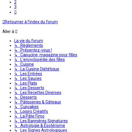
2
3
Suivante
Retourner à l’index du forum
Aller à
La vie du forum
↳ Règlements
↳ Présentez-vous !
↳ Capucine, magazine pour filles
↳ L'encyclopédie des filles
↳ Cuisine
↳ La Cuisine Diététique
↳ Les Entrées
↳ Les Sauces
↳ Les Plats
↳ Les Desserts
↳ Les Recettes Diverses
↳ Desserts
↳ Pâtisseries & Gâteaux
↳ Cupcakes
↳ Loisirs Créatifs
↳ La Pâte Fimo
↳ Les Bannières Signatures
↳ Astrologie & Ésotérisme
↳ Les Signes Astrologiques