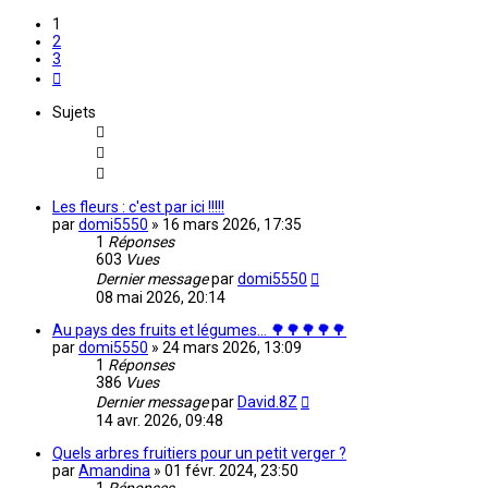
1
2
3
Suivante
Sujets
Les fleurs : c'est par ici !!!!!
par
domi5550
»
16 mars 2026, 17:35
1
Réponses
603
Vues
Dernier message
par
domi5550
08 mai 2026, 20:14
Au pays des fruits et légumes... 🌳🌳🌳🌳🌳
par
domi5550
»
24 mars 2026, 13:09
1
Réponses
386
Vues
Dernier message
par
David.8Z
14 avr. 2026, 09:48
Quels arbres fruitiers pour un petit verger ?
par
Amandina
»
01 févr. 2024, 23:50