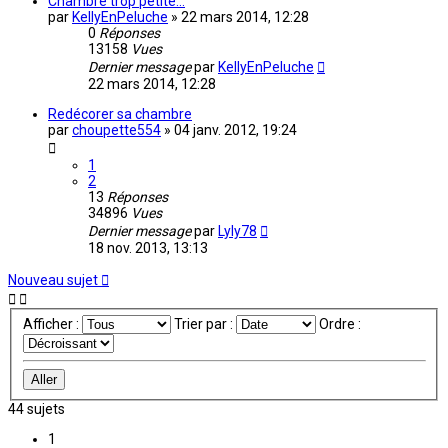
Chambre trop petite...
par
KellyEnPeluche
»
22 mars 2014, 12:28
0
Réponses
13158
Vues
Dernier message
par
KellyEnPeluche
22 mars 2014, 12:28
Redécorer sa chambre
par
choupette554
»
04 janv. 2012, 19:24
1
2
13
Réponses
34896
Vues
Dernier message
par
Lyly78
18 nov. 2013, 13:13
Nouveau sujet
Afficher :
Trier par :
Ordre :
44 sujets
1