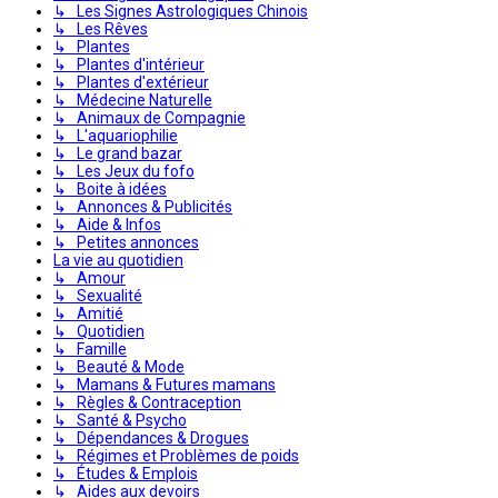
↳ Les Signes Astrologiques Chinois
↳ Les Rêves
↳ Plantes
↳ Plantes d'intérieur
↳ Plantes d'extérieur
↳ Médecine Naturelle
↳ Animaux de Compagnie
↳ L'aquariophilie
↳ Le grand bazar
↳ Les Jeux du fofo
↳ Boite à idées
↳ Annonces & Publicités
↳ Aide & Infos
↳ Petites annonces
La vie au quotidien
↳ Amour
↳ Sexualité
↳ Amitié
↳ Quotidien
↳ Famille
↳ Beauté & Mode
↳ Mamans & Futures mamans
↳ Règles & Contraception
↳ Santé & Psycho
↳ Dépendances & Drogues
↳ Régimes et Problèmes de poids
↳ Études & Emplois
↳ Aides aux devoirs