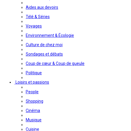
Aides aux devoirs
Télé & Séries
Voyages
Environnement & Écologie
Culture de chez moi
Sondages et débats
Coup de cœur & Coup de gueule
Politique
Loisirs et passions
People
Shopping
Cinéma
Musique
Cuisine