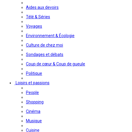
Aides aux devoirs
Télé & Séries
Voyages
Environnement & Écologie
Culture de chez moi
Sondages et débats
Coup de cœur & Coup de gueule
Politique
Loisirs et passions
People
Shopping
Cinéma
Musique
Cuisine