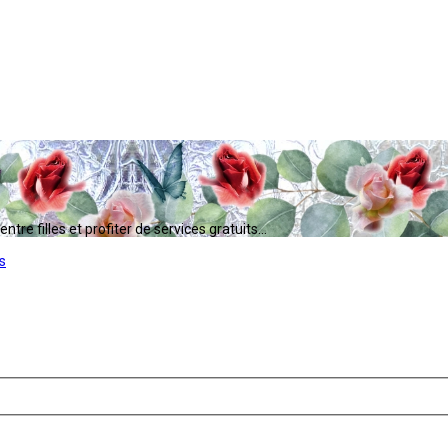
tre filles et profiter de services gratuits...
s