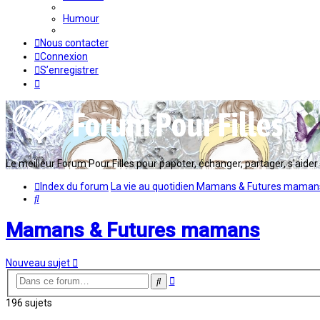
Humour
Nous contacter
Connexion
S’enregistrer
Le meilleur Forum Pour Filles pour papoter, échanger, partager, s'aider en
Index du forum
La vie au quotidien
Mamans & Futures maman
Rechercher
Mamans & Futures mamans
Nouveau sujet
Recherche
Rechercher
avancée
196 sujets