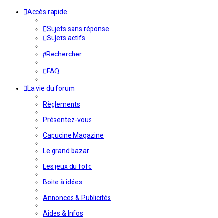
Accès rapide
Sujets sans réponse
Sujets actifs
Rechercher
FAQ
La vie du forum
Règlements
Présentez-vous
Capucine Magazine
Le grand bazar
Les jeux du fofo
Boite à idées
Annonces & Publicités
Aides & Infos