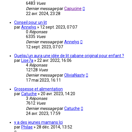
6483
Vues
Dernier message
par
Capucine
22 avr. 2024, 23:28
Conseil pour un lit
par
Annelys
»
12 sept. 2023, 07:07
0
Réponses
6335
Vues
Dernier message
par
Annelys
12 sept. 2023, 07:07
Quelqu'un aura une idée de lit cabane original pour enfant ?
par
Lise7a
»
22 avr. 2022, 16:06
4
Réponses
12128
Vues
Dernier message
par
OliviaNasty
17 mai 2023, 16:11
Grossesse et alimentation
par
Catuche
»
20 avr. 2023, 14:20
3
Réponses
7612
Vues
Dernier message
par
Catuche
24 avr. 2023, 17:59
y a des jeunes mamans Ici
par
Philae
»
28 déc. 2014, 13:52