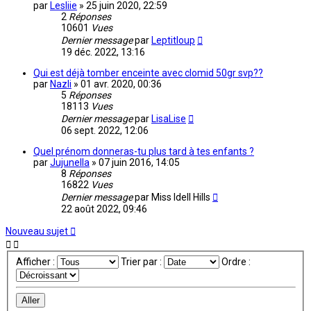
par
Lesliie
»
25 juin 2020, 22:59
2
Réponses
10601
Vues
Dernier message
par
Leptitloup
19 déc. 2022, 13:16
Qui est déjà tomber enceinte avec clomid 50gr svp??
par
Nazli
»
01 avr. 2020, 00:36
5
Réponses
18113
Vues
Dernier message
par
LisaLise
06 sept. 2022, 12:06
Quel prénom donneras-tu plus tard à tes enfants ?
par
Jujunella
»
07 juin 2016, 14:05
8
Réponses
16822
Vues
Dernier message
par
Miss Idell Hills
22 août 2022, 09:46
Nouveau sujet
Afficher :
Trier par :
Ordre :