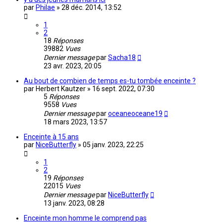
par
Philae
»
28 déc. 2014, 13:52
1
2
18
Réponses
39882
Vues
Dernier message
par
Sacha18
23 avr. 2023, 20:05
Au bout de combien de temps es-tu tombée enceinte ?
par
Herbert Kautzer
»
16 sept. 2022, 07:30
5
Réponses
9558
Vues
Dernier message
par
oceaneoceane19
18 mars 2023, 13:57
Enceinte à 15 ans
par
NiceButterfly
»
05 janv. 2023, 22:25
1
2
19
Réponses
22015
Vues
Dernier message
par
NiceButterfly
13 janv. 2023, 08:28
Enceinte mon homme le comprend pas