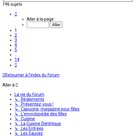
196 sujets
Page
1
Aller à la page :
sur
14
1
2
3
4
5
…
14
Suivante
Retourner à l’index du forum
Aller à
La vie du forum
↳ Règlements
↳ Présentez-vous !
↳ Capucine, magazine pour filles
↳ L'encyclopédie des filles
↳ Cuisine
↳ La Cuisine Diététique
↳ Les Entrées
↳ Les Sauces