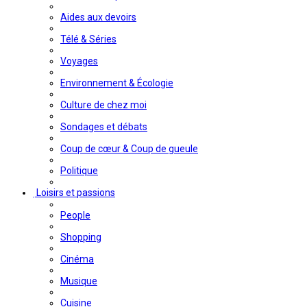
Aides aux devoirs
Télé & Séries
Voyages
Environnement & Écologie
Culture de chez moi
Sondages et débats
Coup de cœur & Coup de gueule
Politique
Loisirs et passions
People
Shopping
Cinéma
Musique
Cuisine