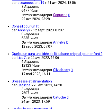
par
oceaneoceane19
»
21 avr. 2024, 18:06
3
Réponses
6477
Vues
Dernier message
par
Capucine
22 avr. 2024, 23:28
Conseil pour un lit
par
Annelys
»
12 sept. 2023, 07:07
0
Réponses
6335
Vues
Dernier message
par
Annelys
12 sept. 2023, 07:07
Quelqu'un aura une idée de lit cabane original pour enfant ?
par
Lise7a
»
22 avr. 2022, 16:06
4
Réponses
12123
Vues
Dernier message
par
OliviaNasty
17 mai 2023, 16:11
Grossesse et alimentation
par
Catuche
»
20 avr. 2023, 14:20
3
Réponses
7607
Vues
Dernier message
par
Catuche
24 avr. 2023, 17:59
y a des jeunes mamans Ici