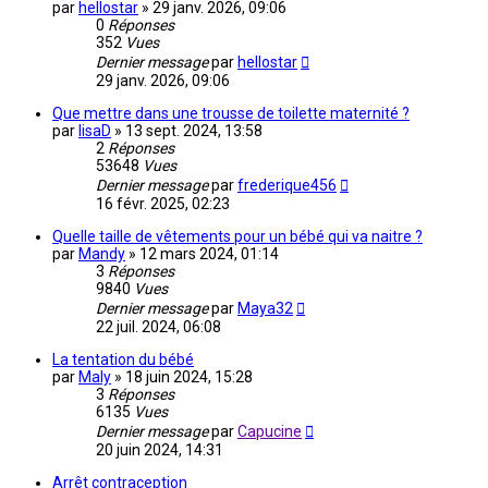
par
hellostar
»
29 janv. 2026, 09:06
0
Réponses
352
Vues
Dernier message
par
hellostar
29 janv. 2026, 09:06
Que mettre dans une trousse de toilette maternité ?
par
lisaD
»
13 sept. 2024, 13:58
2
Réponses
53648
Vues
Dernier message
par
frederique456
16 févr. 2025, 02:23
Quelle taille de vêtements pour un bébé qui va naitre ?
par
Mandy
»
12 mars 2024, 01:14
3
Réponses
9840
Vues
Dernier message
par
Maya32
22 juil. 2024, 06:08
La tentation du bébé
par
Maly
»
18 juin 2024, 15:28
3
Réponses
6135
Vues
Dernier message
par
Capucine
20 juin 2024, 14:31
Arrêt contraception