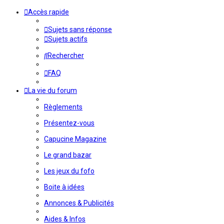
Accès rapide
Sujets sans réponse
Sujets actifs
Rechercher
FAQ
La vie du forum
Règlements
Présentez-vous
Capucine Magazine
Le grand bazar
Les jeux du fofo
Boite à idées
Annonces & Publicités
Aides & Infos