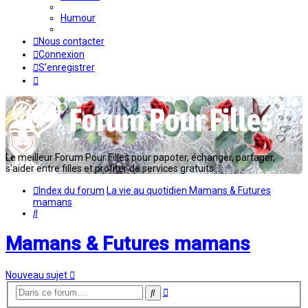
Humour
Nous contacter
Connexion
S’enregistrer
Le meilleur Forum Pour Filles pour papoter, échanger, partager,
s'aider entre filles et profiter de services gratuits...
Index du forum
La vie au quotidien
Mamans & Futures
mamans
Rechercher
Mamans & Futures mamans
Nouveau sujet
Recherche
Rechercher
avancée