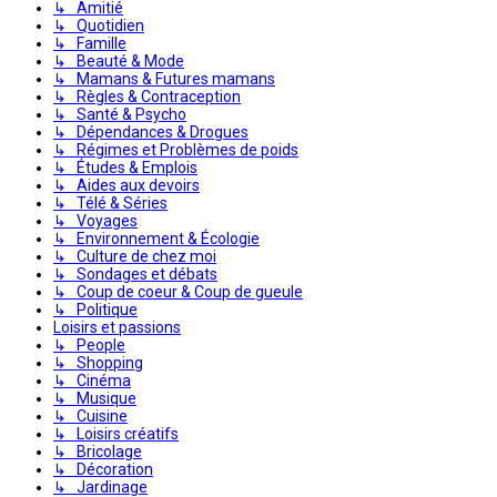
↳ Amitié
↳ Quotidien
↳ Famille
↳ Beauté & Mode
↳ Mamans & Futures mamans
↳ Règles & Contraception
↳ Santé & Psycho
↳ Dépendances & Drogues
↳ Régimes et Problèmes de poids
↳ Études & Emplois
↳ Aides aux devoirs
↳ Télé & Séries
↳ Voyages
↳ Environnement & Écologie
↳ Culture de chez moi
↳ Sondages et débats
↳ Coup de coeur & Coup de gueule
↳ Politique
Loisirs et passions
↳ People
↳ Shopping
↳ Cinéma
↳ Musique
↳ Cuisine
↳ Loisirs créatifs
↳ Bricolage
↳ Décoration
↳ Jardinage