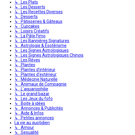
↳ Les Plats
↳ Les Desserts
↳ Les Recettes Diverses
↳ Desserts
↳ Pâtisseries & Gâteaux
↳ Cupcakes
↳ Loisirs Créatifs
↳ La Pâte Fimo
↳ Les Bannières Signatures
↳ Astrologie & Ésotérisme
↳ Les Signes Astrologiques
↳ Les Signes Astrologiques Chinois
↳ Les Rêves
↳ Plantes
↳ Plantes d'intérieur
↳ Plantes d'extérieur
↳ Médecine Naturelle
↳ Animaux de Compagnie
↳ L'aquariophilie
↳ Le grand bazar
↳ Les Jeux du fofo
↳ Boite à idées
↳ Annonces & Publicités
↳ Aide & Infos
↳ Petites annonces
La vie au quotidien
↳ Amour
↳ Sexualité