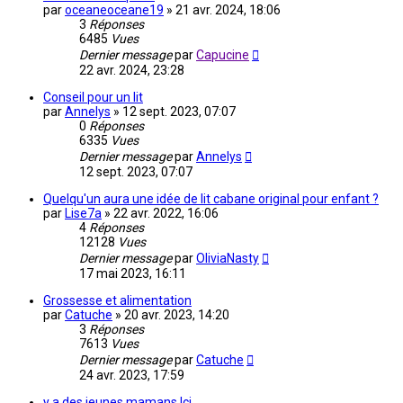
par
oceaneoceane19
»
21 avr. 2024, 18:06
3
Réponses
6485
Vues
Dernier message
par
Capucine
22 avr. 2024, 23:28
Conseil pour un lit
par
Annelys
»
12 sept. 2023, 07:07
0
Réponses
6335
Vues
Dernier message
par
Annelys
12 sept. 2023, 07:07
Quelqu'un aura une idée de lit cabane original pour enfant ?
par
Lise7a
»
22 avr. 2022, 16:06
4
Réponses
12128
Vues
Dernier message
par
OliviaNasty
17 mai 2023, 16:11
Grossesse et alimentation
par
Catuche
»
20 avr. 2023, 14:20
3
Réponses
7613
Vues
Dernier message
par
Catuche
24 avr. 2023, 17:59
y a des jeunes mamans Ici