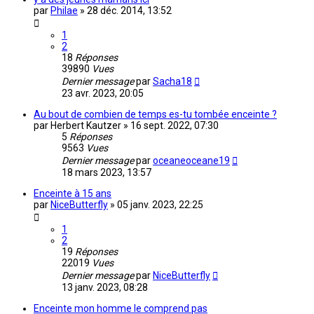
par
Philae
»
28 déc. 2014, 13:52
1
2
18
Réponses
39890
Vues
Dernier message
par
Sacha18
23 avr. 2023, 20:05
Au bout de combien de temps es-tu tombée enceinte ?
par
Herbert Kautzer
»
16 sept. 2022, 07:30
5
Réponses
9563
Vues
Dernier message
par
oceaneoceane19
18 mars 2023, 13:57
Enceinte à 15 ans
par
NiceButterfly
»
05 janv. 2023, 22:25
1
2
19
Réponses
22019
Vues
Dernier message
par
NiceButterfly
13 janv. 2023, 08:28
Enceinte mon homme le comprend pas