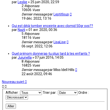
par
Lesliie
»
25 juin 2020, 22:59
2
Réponses
10606
Vues
Dernier message
par
Leptitloup
19 déc. 2022, 13:16
Qui est déjà tomber enceinte avec clomid 50gr svp??
par
Nazli
»
01 avr. 2020, 00:36
5
Réponses
18116
Vues
Dernier message
par
LisaLise
06 sept. 2022, 12:06
Quel prénom donneras-tu plus tard à tes enfants ?
par
Jujunella
»
07 juin 2016, 14:05
8
Réponses
16825
Vues
Dernier message
par
Miss Idell Hills
22 août 2022, 09:46
Nouveau sujet
Afficher :
Trier par :
Ordre :