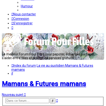
Humour
Nous contacter
Connexion
S’enregistrer
Le meilleur Forum Pour Filles pour papoter, échanger, partager,
s'aider entre filles et profiter de services gratuits...
Index du forum
La vie au quotidien
Mamans & Futures
mamans
Rechercher
Mamans & Futures mamans
Nouveau sujet
Recherche
Rechercher
avancée