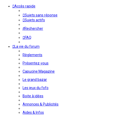
Accès rapide
Sujets sans réponse
Sujets actifs
Rechercher
FAQ
La vie du forum
Règlements
Présentez-vous
Capucine Magazine
Le grand bazar
Les jeux du fofo
Boite à idées
Annonces & Publicités
Aides & Infos