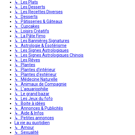
↳ Les Plats
↳ Les Desserts
↳ Les Recettes Diverses
↳ Desserts
↳ Pâtisseries & Gâteaux
↳ Cupcakes
↳ Loisirs Créatifs
↳ La Pâte Fimo
↳ Les Bannières Signatures
↳ Astrologie & Ésotérisme
↳ Les Signes Astrologiques
↳ Les Signes Astrologiques Chinois
↳ Les Rêves
↳ Plantes
↳ Plantes d'intérieur
↳ Plantes d'extérieur
↳ Médecine Naturelle
↳ Animaux de Compagnie
↳ L'aquariophilie
↳ Le grand bazar
↳ Les Jeux du fofo
↳ Boite à idées
↳ Annonces & Publicités
↳ Aide & Infos
↳ Petites annonces
La vie au quotidien
↳ Amour
↳ Sexualité