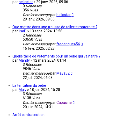
par
hellostar
»
29 janv. 2026, 09:06
0
Réponses
356
Vues
Dernier message
par
hellostar
29 janv. 2026, 09:06
Que mettre dans une trousse de toilette maternité ?
par
lisaD
»
13 sept. 2024, 13:58
2
Réponses
53650
Vues
Dernier message
par
frederique456
16 févr. 2025, 02:23
Quelle taille de vêtements pour un bébé qui va naitre ?
par
Mandy
»
12 mars 2024, 01:14
3
Réponses
9846
Vues
Dernier message
par
Maya32
22 juil. 2024, 06:08
La tentation du bébé
par
Maly
»
18 juin 2024, 15:28
3
Réponses
6138
Vues
Dernier message
par
Capucine
20 juin 2024, 14:31
Arrêt contraception