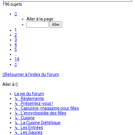
196 sujets
Page
1
Aller à la page :
sur
14
1
2
3
4
5
…
14
Suivante
Retourner à l’index du forum
Aller à
La vie du forum
↳ Règlements
↳ Présentez-vous !
↳ Capucine, magazine pour filles
↳ L'encyclopédie des filles
↳ Cuisine
↳ La Cuisine Diététique
↳ Les Entrées
↳ Les Sauces