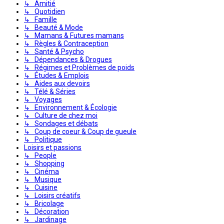
↳ Amitié
↳ Quotidien
↳ Famille
↳ Beauté & Mode
↳ Mamans & Futures mamans
↳ Règles & Contraception
↳ Santé & Psycho
↳ Dépendances & Drogues
↳ Régimes et Problèmes de poids
↳ Études & Emplois
↳ Aides aux devoirs
↳ Télé & Séries
↳ Voyages
↳ Environnement & Écologie
↳ Culture de chez moi
↳ Sondages et débats
↳ Coup de coeur & Coup de gueule
↳ Politique
Loisirs et passions
↳ People
↳ Shopping
↳ Cinéma
↳ Musique
↳ Cuisine
↳ Loisirs créatifs
↳ Bricolage
↳ Décoration
↳ Jardinage