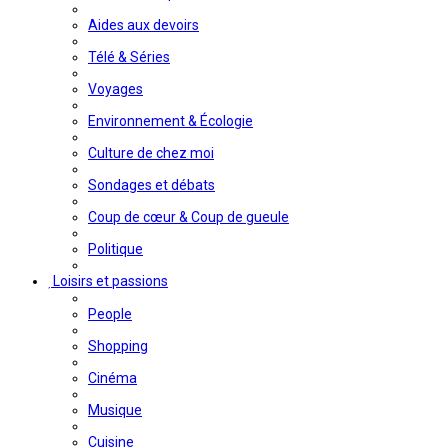
Aides aux devoirs
Télé & Séries
Voyages
Environnement & Écologie
Culture de chez moi
Sondages et débats
Coup de cœur & Coup de gueule
Politique
Loisirs et passions
People
Shopping
Cinéma
Musique
Cuisine