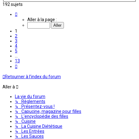
192 sujets
Page
1
Aller à la page :
sur
13
1
2
3
4
5
…
13
Suivante
Retourner à l’index du forum
Aller à
La vie du forum
↳ Règlements
↳ Présentez-vous !
↳ Capucine, magazine pour filles
↳ L'encyclopédie des filles
↳ Cuisine
↳ La Cuisine Diététique
↳ Les Entrées
↳ Les Sauces