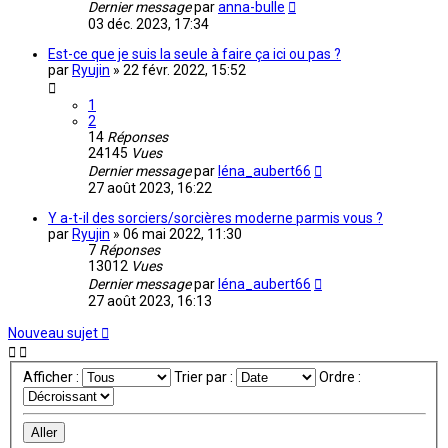
Dernier message
par
anna-bulle
03 déc. 2023, 17:34
Est-ce que je suis la seule à faire ça ici ou pas ?
par
Ryujin
»
22 févr. 2022, 15:52
1
2
14
Réponses
24145
Vues
Dernier message
par
léna_aubert66
27 août 2023, 16:22
Y a-t-il des sorciers/sorcières moderne parmis vous ?
par
Ryujin
»
06 mai 2022, 11:30
7
Réponses
13012
Vues
Dernier message
par
léna_aubert66
27 août 2023, 16:13
Nouveau sujet
Afficher :
Trier par :
Ordre :