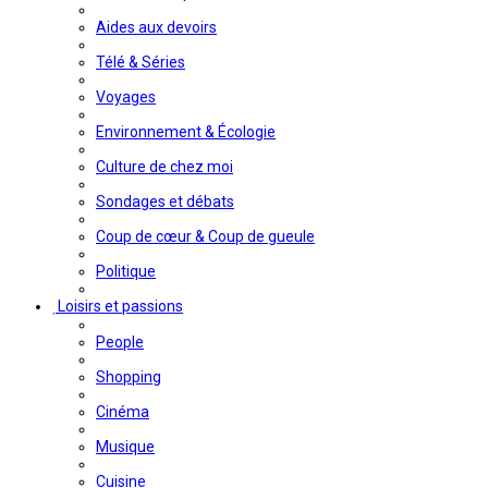
Aides aux devoirs
Télé & Séries
Voyages
Environnement & Écologie
Culture de chez moi
Sondages et débats
Coup de cœur & Coup de gueule
Politique
Loisirs et passions
People
Shopping
Cinéma
Musique
Cuisine