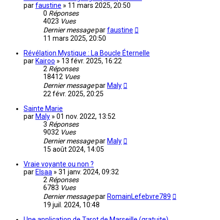
par
faustine
»
11 mars 2025, 20:50
0
Réponses
4023
Vues
Dernier message
par
faustine
11 mars 2025, 20:50
Révélation Mystique : La Boucle Éternelle
par
Kairoo
»
13 févr. 2025, 16:22
2
Réponses
18412
Vues
Dernier message
par
Maly
22 févr. 2025, 20:25
Sainte Marie
par
Maly
»
01 nov. 2022, 13:52
3
Réponses
9032
Vues
Dernier message
par
Maly
15 août 2024, 14:05
Vraie voyante ou non ?
par
Elsaa
»
31 janv. 2024, 09:32
2
Réponses
6783
Vues
Dernier message
par
RomainLefebvre789
19 juil. 2024, 10:48
Une application de Tarot de Marseille (gratuite)