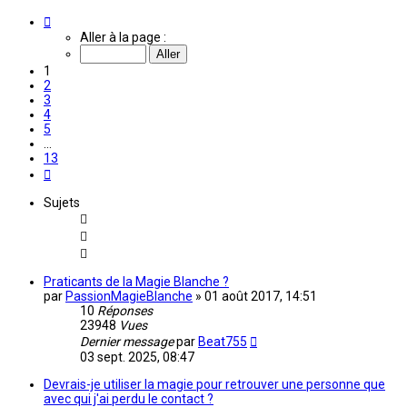
Page
1
Aller à la page :
sur
13
1
2
3
4
5
…
13
Suivante
Sujets
Praticants de la Magie Blanche ?
par
PassionMagieBlanche
»
01 août 2017, 14:51
10
Réponses
23948
Vues
Dernier message
par
Beat755
03 sept. 2025, 08:47
Devrais-je utiliser la magie pour retrouver une personne que
avec qui j'ai perdu le contact ?