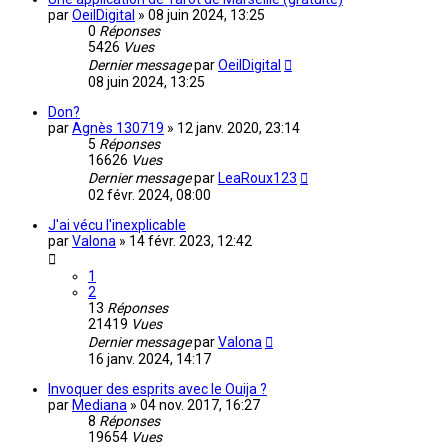
par
OeilDigital
»
08 juin 2024, 13:25
0
Réponses
5426
Vues
Dernier message
par
OeilDigital
08 juin 2024, 13:25
Don?
par
Agnès 130719
»
12 janv. 2020, 23:14
5
Réponses
16626
Vues
Dernier message
par
LeaRoux123
02 févr. 2024, 08:00
J'ai vécu l'inexplicable
par
Valona
»
14 févr. 2023, 12:42
1
2
13
Réponses
21419
Vues
Dernier message
par
Valona
16 janv. 2024, 14:17
Invoquer des esprits avec le Ouija ?
par
Mediana
»
04 nov. 2017, 16:27
8
Réponses
19654
Vues