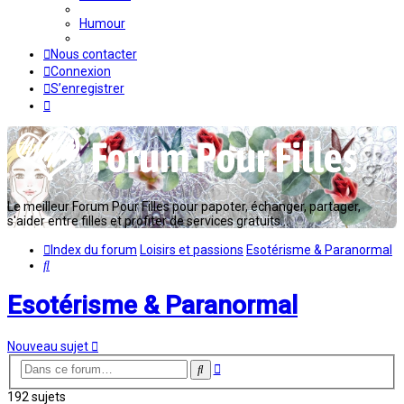
Humour
Nous contacter
Connexion
S’enregistrer
Le meilleur Forum Pour Filles pour papoter, échanger, partager,
s'aider entre filles et profiter de services gratuits...
Index du forum
Loisirs et passions
Esotérisme & Paranormal
Rechercher
Esotérisme & Paranormal
Nouveau sujet
Recherche
Rechercher
avancée
192 sujets