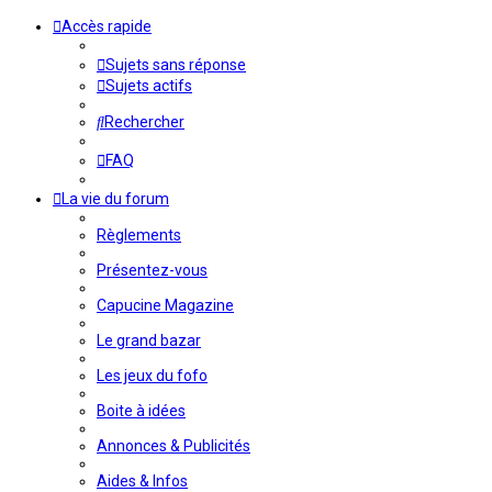
Accès rapide
Sujets sans réponse
Sujets actifs
Rechercher
FAQ
La vie du forum
Règlements
Présentez-vous
Capucine Magazine
Le grand bazar
Les jeux du fofo
Boite à idées
Annonces & Publicités
Aides & Infos