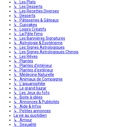
↳ Les Plats
↳ Les Desserts
↳ Les Recettes Diverses
↳ Desserts
↳ Pâtisseries & Gâteaux
↳ Cupcakes
↳ Loisirs Créatifs
↳ La Pâte Fimo
↳ Les Bannières Signatures
↳ Astrologie & Ésotérisme
↳ Les Signes Astrologiques
↳ Les Signes Astrologiques Chinois
↳ Les Rêves
↳ Plantes
↳ Plantes d'intérieur
↳ Plantes d'extérieur
↳ Médecine Naturelle
↳ Animaux de Compagnie
↳ L'aquariophilie
↳ Le grand bazar
↳ Les Jeux du fofo
↳ Boite à idées
↳ Annonces & Publicités
↳ Aide & Infos
↳ Petites annonces
La vie au quotidien
↳ Amour
↳ Sexualité