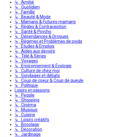
↳ Amitié
↳ Quotidien
↳ Famille
↳ Beauté & Mode
↳ Mamans & Futures mamans
↳ Règles & Contraception
↳ Santé & Psycho
↳ Dépendances & Drogues
↳ Régimes et Problèmes de poids
↳ Études & Emplois
↳ Aides aux devoirs
↳ Télé & Séries
↳ Voyages
↳ Environnement & Écologie
↳ Culture de chez moi
↳ Sondages et débats
↳ Coup de coeur & Coup de gueule
↳ Politique
Loisirs et passions
↳ People
↳ Shopping
↳ Cinéma
↳ Musique
↳ Cuisine
↳ Loisirs créatifs
↳ Bricolage
↳ Décoration
↳ Jardinage