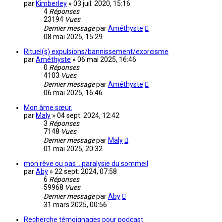
par
Kimberley
»
03 juil. 2020, 15:16
4
Réponses
23194
Vues
Dernier message
par
Améthyste
08 mai 2025, 15:29
Rituel(s) expulsions/bannissement/exorcisme
par
Améthyste
»
06 mai 2025, 16:46
0
Réponses
4103
Vues
Dernier message
par
Améthyste
06 mai 2025, 16:46
Mon âme sœur.
par
Maly
»
04 sept. 2024, 12:42
3
Réponses
7148
Vues
Dernier message
par
Maly
01 mai 2025, 20:32
mon rêve ou pas .. paralysie du sommeil
par
Aby
»
22 sept. 2024, 07:58
6
Réponses
59968
Vues
Dernier message
par
Aby
31 mars 2025, 00:56
Recherche témoignages pour podcast