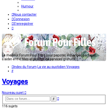
Humour
Nous contacter
Connexion
S’enregistrer
Le meilleur Forum Pour Filles pour papoter, échanger, partager,
s'aider entre filles et profiter de services gratuits...
Index du forum
La vie au quotidien
Voyages
Rechercher
Voyages
Nouveau sujet
Recherche
Rechercher
avancée
116 sujets