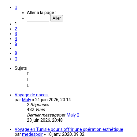
Page
1
Aller à la page :
sur
8
1
2
3
4
5
…
8
Suivante
Sujets
Voyage de noces.
par
Maly
»
21 juin 2026, 20:14
2
Réponses
432
Vues
Dernier message
par
Maly
23 juin 2026, 20:48
Voyage en Tunisie pour s'offrir une opération esthétique
par
medespoir
»
10 janv. 2020, 09:32