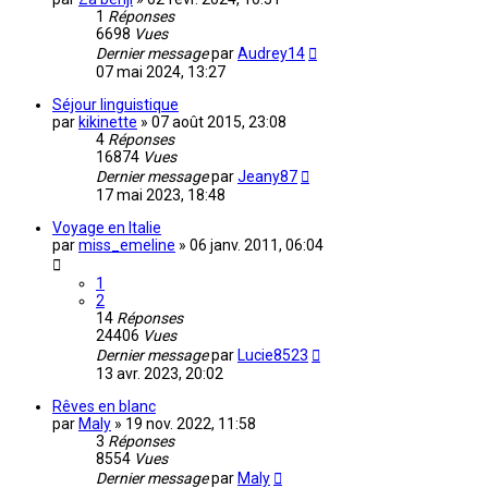
1
Réponses
6698
Vues
Dernier message
par
Audrey14
07 mai 2024, 13:27
Séjour linguistique
par
kikinette
»
07 août 2015, 23:08
4
Réponses
16874
Vues
Dernier message
par
Jeany87
17 mai 2023, 18:48
Voyage en Italie
par
miss_emeline
»
06 janv. 2011, 06:04
1
2
14
Réponses
24406
Vues
Dernier message
par
Lucie8523
13 avr. 2023, 20:02
Rêves en blanc
par
Maly
»
19 nov. 2022, 11:58
3
Réponses
8554
Vues
Dernier message
par
Maly