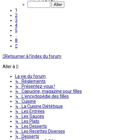
sur
8
1
2
3
4
5
…
8
Suivante
Retourner à l’index du forum
Aller à
La vie du forum
↳ Règlements
↳ Présentez-vous !
↳ Capucine, magazine pour filles
↳ L'encyclopédie des filles
↳ Cuisine
↳ La Cuisine Diététique
↳ Les Entrées
↳ Les Sauces
↳ Les Plats
↳ Les Desserts
↳ Les Recettes Diverses
↳ Desserts