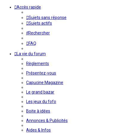
Accès rapide
Sujets sans réponse
Sujets actifs
Rechercher
FAQ
La vie du forum
Règlements
Présentez-vous
Capucine Magazine
Le grand bazar
Les jeux du fofo
Boite à idées
Annonces & Publicités
Aides & Infos