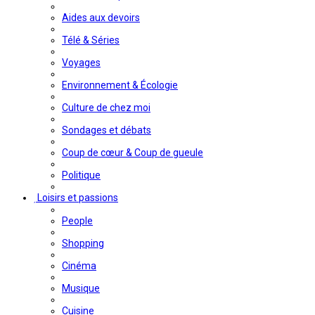
Aides aux devoirs
Télé & Séries
Voyages
Environnement & Écologie
Culture de chez moi
Sondages et débats
Coup de cœur & Coup de gueule
Politique
Loisirs et passions
People
Shopping
Cinéma
Musique
Cuisine