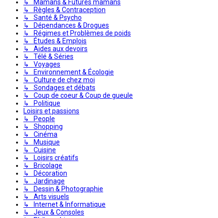
↳ Mamans & Futures mamans
↳ Règles & Contraception
↳ Santé & Psycho
↳ Dépendances & Drogues
↳ Régimes et Problèmes de poids
↳ Études & Emplois
↳ Aides aux devoirs
↳ Télé & Séries
↳ Voyages
↳ Environnement & Écologie
↳ Culture de chez moi
↳ Sondages et débats
↳ Coup de coeur & Coup de gueule
↳ Politique
Loisirs et passions
↳ People
↳ Shopping
↳ Cinéma
↳ Musique
↳ Cuisine
↳ Loisirs créatifs
↳ Bricolage
↳ Décoration
↳ Jardinage
↳ Dessin & Photographie
↳ Arts visuels
↳ Internet & Informatique
↳ Jeux & Consoles