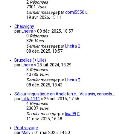
2
Réponses
7301
Vues
Dernier message
par
domi5550
19 avr. 2026, 15:11
Chauvigny
par
Lheira
»
08 déc. 2025, 18:57
0
Réponses
326
Vues
Dernier message
par
Lheira
08 déc. 2025, 18:57
Bruxelles (+ Lille)
par
Lheira
»
28 juil. 2024, 13:29
3
Réponses
40785
Vues
Dernier message
par
Lheira
08 déc. 2025, 18:43
Séjour linguistique en Angleterre... Vos avis, conseils...
par
lolita1111
»
26 oct. 2015, 17:56
4
Réponses
23637
Vues
Dernier message
par
lisa99
11 nov. 2025, 16:48
Petit voyage
par
Maly
»
01 mai 2025, 14:50