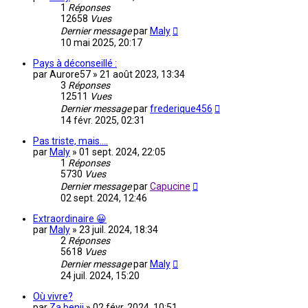
1
Réponses
12658
Vues
Dernier message
par
Maly
10 mai 2025, 20:17
Pays à déconseillé :
par
Aurore57
»
21 août 2023, 13:34
3
Réponses
12511
Vues
Dernier message
par
frederique456
14 févr. 2025, 02:31
Pas triste, mais....
par
Maly
»
01 sept. 2024, 22:05
1
Réponses
5730
Vues
Dernier message
par
Capucine
02 sept. 2024, 12:46
Extraordinaire 😀
par
Maly
»
23 juil. 2024, 18:34
2
Réponses
5618
Vues
Dernier message
par
Maly
24 juil. 2024, 15:20
Où vivre?
par
Za benji
»
02 févr. 2024, 10:51