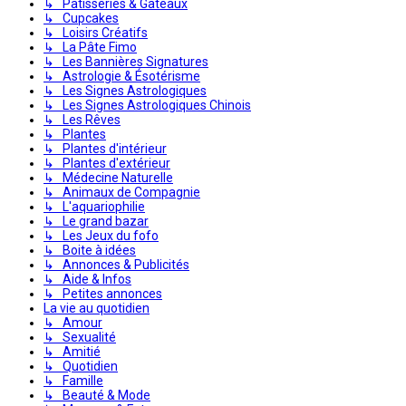
↳ Pâtisseries & Gâteaux
↳ Cupcakes
↳ Loisirs Créatifs
↳ La Pâte Fimo
↳ Les Bannières Signatures
↳ Astrologie & Ésotérisme
↳ Les Signes Astrologiques
↳ Les Signes Astrologiques Chinois
↳ Les Rêves
↳ Plantes
↳ Plantes d'intérieur
↳ Plantes d'extérieur
↳ Médecine Naturelle
↳ Animaux de Compagnie
↳ L'aquariophilie
↳ Le grand bazar
↳ Les Jeux du fofo
↳ Boite à idées
↳ Annonces & Publicités
↳ Aide & Infos
↳ Petites annonces
La vie au quotidien
↳ Amour
↳ Sexualité
↳ Amitié
↳ Quotidien
↳ Famille
↳ Beauté & Mode