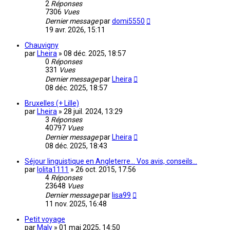
2
Réponses
7306
Vues
Dernier message
par
domi5550
19 avr. 2026, 15:11
Chauvigny
par
Lheira
»
08 déc. 2025, 18:57
0
Réponses
331
Vues
Dernier message
par
Lheira
08 déc. 2025, 18:57
Bruxelles (+ Lille)
par
Lheira
»
28 juil. 2024, 13:29
3
Réponses
40797
Vues
Dernier message
par
Lheira
08 déc. 2025, 18:43
Séjour linguistique en Angleterre... Vos avis, conseils...
par
lolita1111
»
26 oct. 2015, 17:56
4
Réponses
23648
Vues
Dernier message
par
lisa99
11 nov. 2025, 16:48
Petit voyage
par
Maly
»
01 mai 2025, 14:50