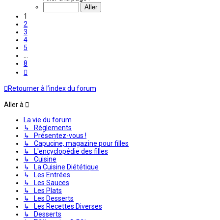
sur
8
1
2
3
4
5
…
8
Suivante
Retourner à l’index du forum
Aller à
La vie du forum
↳ Règlements
↳ Présentez-vous !
↳ Capucine, magazine pour filles
↳ L'encyclopédie des filles
↳ Cuisine
↳ La Cuisine Diététique
↳ Les Entrées
↳ Les Sauces
↳ Les Plats
↳ Les Desserts
↳ Les Recettes Diverses
↳ Desserts