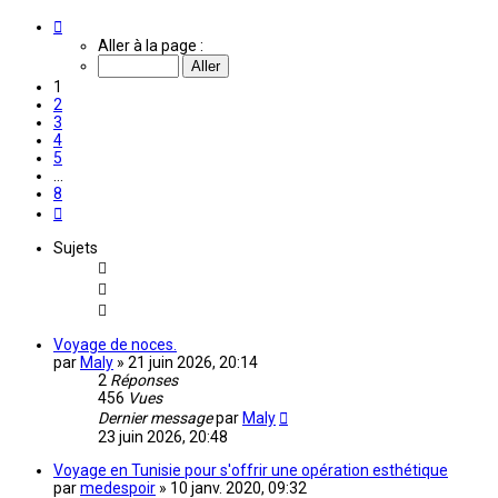
Page
1
Aller à la page :
sur
8
1
2
3
4
5
…
8
Suivante
Sujets
Voyage de noces.
par
Maly
»
21 juin 2026, 20:14
2
Réponses
456
Vues
Dernier message
par
Maly
23 juin 2026, 20:48
Voyage en Tunisie pour s'offrir une opération esthétique
par
medespoir
»
10 janv. 2020, 09:32