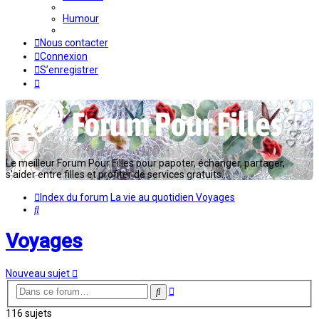
Humour
Nous contacter
Connexion
S’enregistrer
Le meilleur Forum Pour Filles pour papoter, échanger, partager,
s'aider entre filles et profiter de services gratuits...
Index du forum
La vie au quotidien
Voyages
Rechercher
Voyages
Nouveau sujet
Recherche
Rechercher
avancée
116 sujets