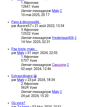
1
Réponses
12661
Vues
Dernier message
par
Maly
10 mai 2025, 20:17
Pays à déconseillé :
par
Aurore57
»
21 août 2023, 13:34
3
Réponses
12522
Vues
Dernier message
par
frederique456
14 févr. 2025, 02:31
Pas triste, mais....
par
Maly
»
01 sept. 2024, 22:05
1
Réponses
5737
Vues
Dernier message
par
Capucine
02 sept. 2024, 12:46
Extraordinaire 😀
par
Maly
»
23 juil. 2024, 18:34
2
Réponses
5624
Vues
Dernier message
par
Maly
24 juil. 2024, 15:20
Où vivre?
par
Za benji
»
02 févr. 2024, 10:51