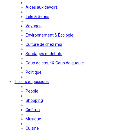
Aides aux devoirs
Télé & Séries
Voyages
Environnement & Écologie
Culture de chez moi
Sondages et débats
Coup de cœur & Coup de gueule
Politique
Loisirs et passions
People
Shopping
Cinéma
Musique
Cuisine