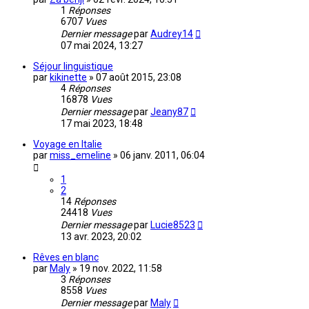
1
Réponses
6707
Vues
Dernier message
par
Audrey14
07 mai 2024, 13:27
Séjour linguistique
par
kikinette
»
07 août 2015, 23:08
4
Réponses
16878
Vues
Dernier message
par
Jeany87
17 mai 2023, 18:48
Voyage en Italie
par
miss_emeline
»
06 janv. 2011, 06:04
1
2
14
Réponses
24418
Vues
Dernier message
par
Lucie8523
13 avr. 2023, 20:02
Rêves en blanc
par
Maly
»
19 nov. 2022, 11:58
3
Réponses
8558
Vues
Dernier message
par
Maly