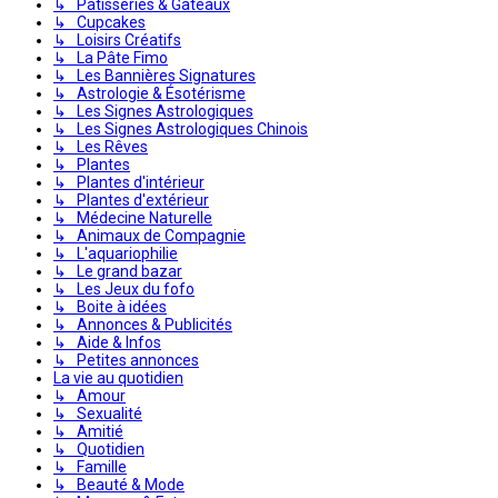
↳ Pâtisseries & Gâteaux
↳ Cupcakes
↳ Loisirs Créatifs
↳ La Pâte Fimo
↳ Les Bannières Signatures
↳ Astrologie & Ésotérisme
↳ Les Signes Astrologiques
↳ Les Signes Astrologiques Chinois
↳ Les Rêves
↳ Plantes
↳ Plantes d'intérieur
↳ Plantes d'extérieur
↳ Médecine Naturelle
↳ Animaux de Compagnie
↳ L'aquariophilie
↳ Le grand bazar
↳ Les Jeux du fofo
↳ Boite à idées
↳ Annonces & Publicités
↳ Aide & Infos
↳ Petites annonces
La vie au quotidien
↳ Amour
↳ Sexualité
↳ Amitié
↳ Quotidien
↳ Famille
↳ Beauté & Mode