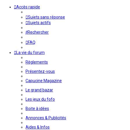
Accès rapide
Sujets sans réponse
Sujets actifs
Rechercher
FAQ
La vie du forum
Règlements
Présentez-vous
Capucine Magazine
Le grand bazar
Les jeux du fofo
Boite à idées
Annonces & Publicités
Aides & Infos