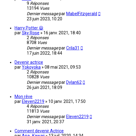
9
Réponses
13194
Vues
Dernier message
par
MabelFitzgerald
23 juin 2023, 10:20
Harry Potter 😃
par
Sky Rose
»
16 janv. 2021, 18:40
2
Réponses
8708
Vues
Dernier message
par
Crila31
17 juin 2022, 18:44
Devenir actrice
par
Yokoyoka
»
08 mai 2021, 09:53
2
Réponses
10828
Vues
Dernier message
par
Dylan62
26 juin 2021, 18:09
Mon rêve
par
Eleven2219
»
10 janv. 2021, 17:50
4
Réponses
11813
Vues
Dernier message
par
Eleven2219
31 janv. 2021, 20:37
Comment devenir Actrice
par
Ana_Kawaii
»
13 juil. 2020, 14:34