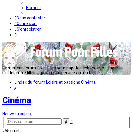
Humour
Nous contacter
Connexion
S’enregistrer
Le meilleur Forum Pour Filles pour papoter, échanger, partager,
s'aider entre filles et profiter de services gratuits...
Index du forum
Loisirs et passions
Cinéma
Rechercher
Cinéma
Nouveau sujet
Recherche
Rechercher
avancée
255 sujets