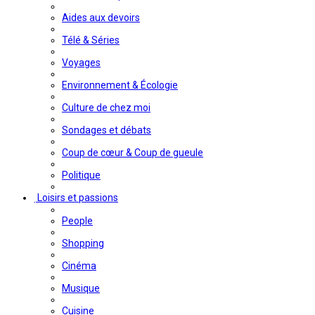
Aides aux devoirs
Télé & Séries
Voyages
Environnement & Écologie
Culture de chez moi
Sondages et débats
Coup de cœur & Coup de gueule
Politique
Loisirs et passions
People
Shopping
Cinéma
Musique
Cuisine