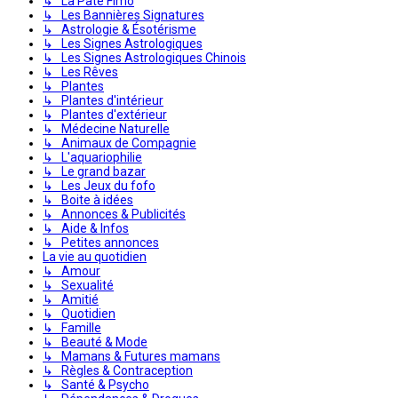
↳ La Pâte Fimo
↳ Les Bannières Signatures
↳ Astrologie & Ésotérisme
↳ Les Signes Astrologiques
↳ Les Signes Astrologiques Chinois
↳ Les Rêves
↳ Plantes
↳ Plantes d'intérieur
↳ Plantes d'extérieur
↳ Médecine Naturelle
↳ Animaux de Compagnie
↳ L'aquariophilie
↳ Le grand bazar
↳ Les Jeux du fofo
↳ Boite à idées
↳ Annonces & Publicités
↳ Aide & Infos
↳ Petites annonces
La vie au quotidien
↳ Amour
↳ Sexualité
↳ Amitié
↳ Quotidien
↳ Famille
↳ Beauté & Mode
↳ Mamans & Futures mamans
↳ Règles & Contraception
↳ Santé & Psycho