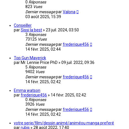
0
Réponses
823
Vues
Dernier message
par
Valona
03 août 2025, 15:39
Conseiller
par
Sissi la best
»
23 juil. 2024, 03:50
3
Réponses
73125
Vues
Dernier message
par
frederique456
14 févr. 2025, 02:44
Top Gun Maverick
par
Mr. Lennie Price PhD
»
09 juil. 2022, 09:36
5
Réponses
9402
Vues
Dernier message
par
frederique456
14 févr. 2025, 02:42
Emma watson
par
frederique456
»
14 févr. 2025, 02:42
0
Réponses
3926
Vues
Dernier message
par
frederique456
14 févr. 2025, 02:42
votre serie/film/dessin animé/animéou manga preferé
par
rubis
»
28 août 2022, 17:40