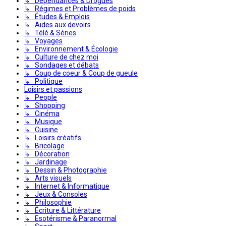
↳ Dépendances & Drogues
↳ Régimes et Problèmes de poids
↳ Études & Emplois
↳ Aides aux devoirs
↳ Télé & Séries
↳ Voyages
↳ Environnement & Écologie
↳ Culture de chez moi
↳ Sondages et débats
↳ Coup de coeur & Coup de gueule
↳ Politique
Loisirs et passions
↳ People
↳ Shopping
↳ Cinéma
↳ Musique
↳ Cuisine
↳ Loisirs créatifs
↳ Bricolage
↳ Décoration
↳ Jardinage
↳ Dessin & Photographie
↳ Arts visuels
↳ Internet & Informatique
↳ Jeux & Consoles
↳ Philosophie
↳ Écriture & Littérature
↳ Esotérisme & Paranormal