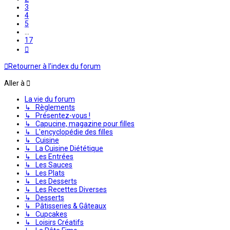
3
4
5
…
17
Suivante
Retourner à l’index du forum
Aller à
La vie du forum
↳ Règlements
↳ Présentez-vous !
↳ Capucine, magazine pour filles
↳ L'encyclopédie des filles
↳ Cuisine
↳ La Cuisine Diététique
↳ Les Entrées
↳ Les Sauces
↳ Les Plats
↳ Les Desserts
↳ Les Recettes Diverses
↳ Desserts
↳ Pâtisseries & Gâteaux
↳ Cupcakes
↳ Loisirs Créatifs