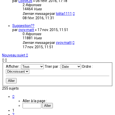
par
Loove26
»
06 févr. 2016, 17:18
2
Réponses
14464
Vues
Dernier message
par
lolita1111
08 févr. 2016, 11:31
Suggestion??
par
cycy.matt
»
17 nov. 2015, 11:51
0
Réponses
11881
Vues
Dernier message
par
cycy.matt
17 nov. 2015, 11:51
Nouveau sujet
Afficher :
Trier par :
Ordre :
255 sujets
Page
1
Aller à la page :
sur
17
1
2