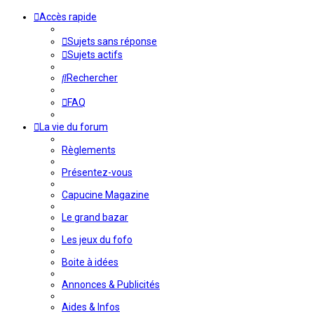
Accès rapide
Sujets sans réponse
Sujets actifs
Rechercher
FAQ
La vie du forum
Règlements
Présentez-vous
Capucine Magazine
Le grand bazar
Les jeux du fofo
Boite à idées
Annonces & Publicités
Aides & Infos