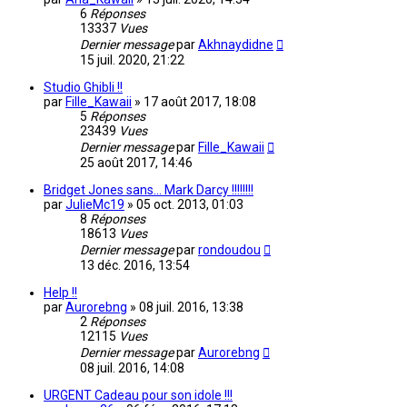
6
Réponses
13337
Vues
Dernier message
par
Akhnaydidne
15 juil. 2020, 21:22
Studio Ghibli !!
par
Fille_Kawaii
»
17 août 2017, 18:08
5
Réponses
23439
Vues
Dernier message
par
Fille_Kawaii
25 août 2017, 14:46
Bridget Jones sans... Mark Darcy !!!!!!!!
par
JulieMc19
»
05 oct. 2013, 01:03
8
Réponses
18613
Vues
Dernier message
par
rondoudou
13 déc. 2016, 13:54
Help !!
par
Aurorebng
»
08 juil. 2016, 13:38
2
Réponses
12115
Vues
Dernier message
par
Aurorebng
08 juil. 2016, 14:08
URGENT Cadeau pour son idole !!!