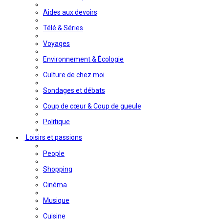
Aides aux devoirs
Télé & Séries
Voyages
Environnement & Écologie
Culture de chez moi
Sondages et débats
Coup de cœur & Coup de gueule
Politique
Loisirs et passions
People
Shopping
Cinéma
Musique
Cuisine