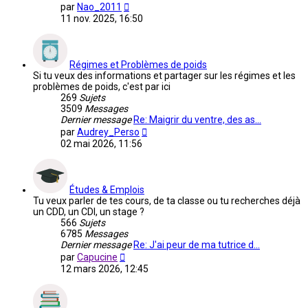
Voir
par
Nao_2011
le
11 nov. 2025, 16:50
dernier
message
Régimes et Problèmes de poids
Si tu veux des informations et partager sur les régimes et les
problèmes de poids, c'est par ici
269
Sujets
3509
Messages
Dernier message
Re: Maigrir du ventre, des as…
Voir
par
Audrey_Perso
le
02 mai 2026, 11:56
dernier
message
Études & Emplois
Tu veux parler de tes cours, de ta classe ou tu recherches déjà
un CDD, un CDI, un stage ?
566
Sujets
6785
Messages
Dernier message
Re: J'ai peur de ma tutrice d…
Voir
par
Capucine
le
12 mars 2026, 12:45
dernier
message