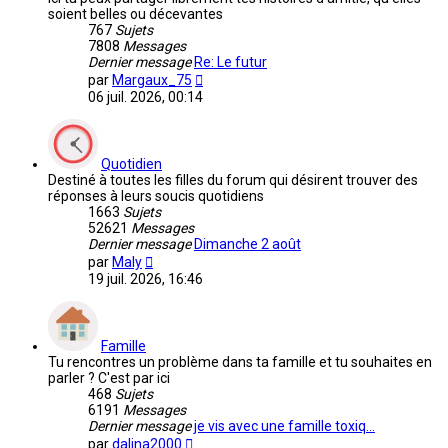
soient belles ou décevantes
767
Sujets
7808
Messages
Dernier message
Re: Le futur
Voir
par
Margaux_75
le
06 juil. 2026, 00:14
dernier
message
Quotidien
Destiné à toutes les filles du forum qui désirent trouver des
réponses à leurs soucis quotidiens
1663
Sujets
52621
Messages
Dernier message
Dimanche 2 août
Voir
par
Maly
le
19 juil. 2026, 16:46
dernier
message
Famille
Tu rencontres un problème dans ta famille et tu souhaites en
parler ? C'est par ici
468
Sujets
6191
Messages
Dernier message
je vis avec une famille toxiq…
Voir
par
dalina2000