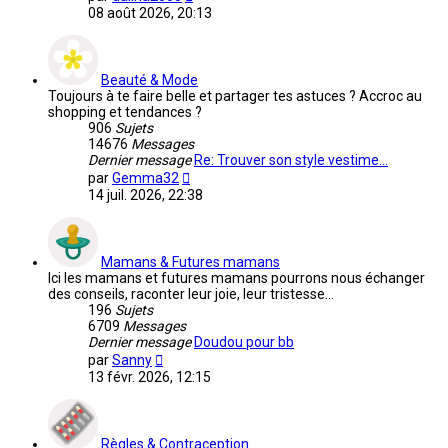
le
08 août 2026, 20:13
dernier
message
Beauté & Mode
Toujours à te faire belle et partager tes astuces ? Accroc au
shopping et tendances ?
906
Sujets
14676
Messages
Dernier message
Re: Trouver son style vestime…
Voir
par
Gemma32
le
14 juil. 2026, 22:38
dernier
message
Mamans & Futures mamans
Ici les mamans et futures mamans pourrons nous échanger
des conseils, raconter leur joie, leur tristesse...
196
Sujets
6709
Messages
Dernier message
Doudou pour bb
Voir
par
Sanny
le
13 févr. 2026, 12:15
dernier
message
Règles & Contraception