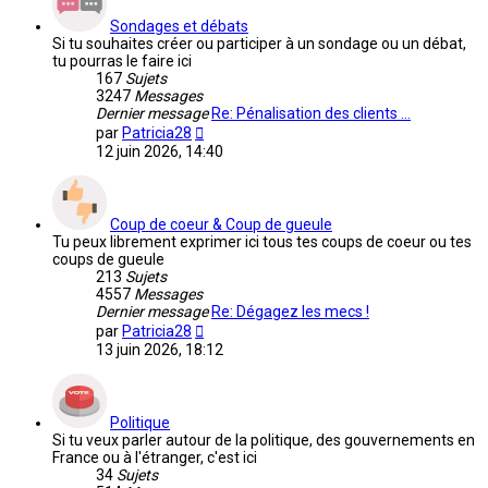
Sondages et débats
Si tu souhaites créer ou participer à un sondage ou un débat,
tu pourras le faire ici
167
Sujets
3247
Messages
Dernier message
Re: Pénalisation des clients …
Voir
par
Patricia28
le
12 juin 2026, 14:40
dernier
message
Coup de coeur & Coup de gueule
Tu peux librement exprimer ici tous tes coups de coeur ou tes
coups de gueule
213
Sujets
4557
Messages
Dernier message
Re: Dégagez les mecs !
Voir
par
Patricia28
le
13 juin 2026, 18:12
dernier
message
Politique
Si tu veux parler autour de la politique, des gouvernements en
France ou à l'étranger, c'est ici
34
Sujets