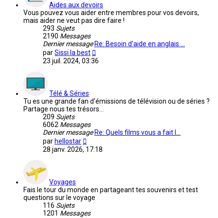
Aides aux devoirs
Vous pouvez vous aider entre membres pour vos devoirs,
mais aider ne veut pas dire faire !
293
Sujets
2190
Messages
Dernier message
Re: Besoin d'aide en anglais …
Voir
par
Sissi la best
le
23 juil. 2024, 03:36
dernier
message
Télé & Séries
Tu es une grande fan d'émissions de télévision ou de séries ?
Partage nous tes trésors...
209
Sujets
6062
Messages
Dernier message
Re: Quels films vous a fait l…
Voir
par
hellostar
le
28 janv. 2026, 17:18
dernier
message
Voyages
Fais le tour du monde en partageant tes souvenirs et test
questions sur le voyage
116
Sujets
1201
Messages