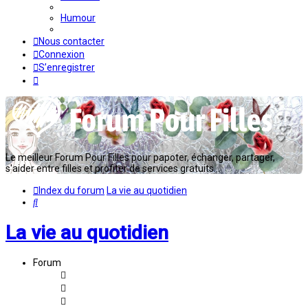
Humour
Nous contacter
Connexion
S’enregistrer
Le meilleur Forum Pour Filles pour papoter, échanger, partager,
s'aider entre filles et profiter de services gratuits...
Index du forum
La vie au quotidien
Rechercher
La vie au quotidien
Forum