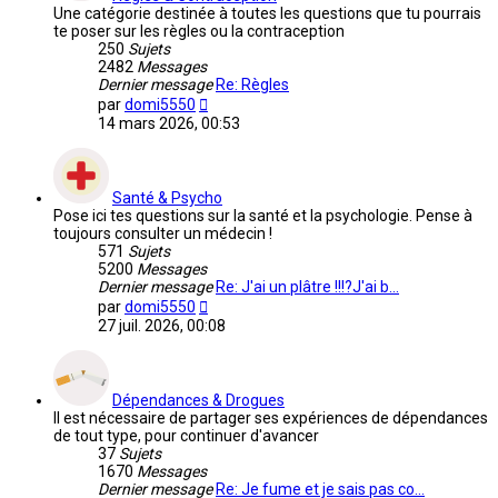
Une catégorie destinée à toutes les questions que tu pourrais
te poser sur les règles ou la contraception
250
Sujets
2482
Messages
Dernier message
Re: Règles
Voir
par
domi5550
le
14 mars 2026, 00:53
dernier
message
Santé & Psycho
Pose ici tes questions sur la santé et la psychologie. Pense à
toujours consulter un médecin !
571
Sujets
5200
Messages
Dernier message
Re: J'ai un plâtre !!!?J'ai b…
Voir
par
domi5550
le
27 juil. 2026, 00:08
dernier
message
Dépendances & Drogues
Il est nécessaire de partager ses expériences de dépendances
de tout type, pour continuer d'avancer
37
Sujets
1670
Messages
Dernier message
Re: Je fume et je sais pas co…