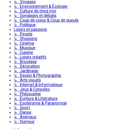
↳ Voyages
↳ Environnement & Écologie
↳ Culture de chez moi
↳ Sondages et débats
↳ Coup de coeur & Coup de gueule
↳ Politique
Loisirs et passions
↳ People
↳ Shopping
↳ Cinéma
↳ Musique
↳ Cuisine
↳ Loisirs créatifs
↳ Bricolage
↳ Décoration
↳ Jardinage
↳ Dessin & Photographie
↳ Arts visuels
↳ Internet & Informatique
↳ Jeux & Consoles
↳ Philosophie
↳ Écriture & Littérature
↳ Esotérisme & Paranormal
↳ Sport
↳ Danse
↳ Animaux
↳ Humour