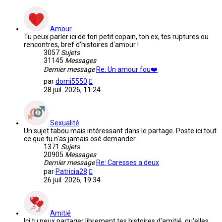
Amour
Tu peux parler ici de ton petit copain, ton ex, tes ruptures ou
rencontres, bref d'histoires d'amour !
3057
Sujets
31145
Messages
Dernier message
Re: Un amour fou❤️
Voir
par
domi5550
le
28 juil. 2026, 11:24
dernier
message
Sexualité
Un sujet tabou mais intéressant dans le partage. Poste ici tout
ce que tu n'as jamais osé demander...
1371
Sujets
20905
Messages
Dernier message
Re: Caresses a deux
Voir
par
Patricia28
le
26 juil. 2026, 19:34
dernier
message
Amitié
Ici tu peux partager librement tes histoires d'amitié, qu'elles