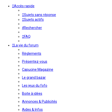
Accès rapide
Sujets sans réponse
Sujets actifs
Rechercher
FAQ
La vie du forum
Règlements
Présentez-vous
Capucine Magazine
Le grand bazar
Les jeux du fofo
Boite à idées
Annonces & Publicités
Aides & Infos