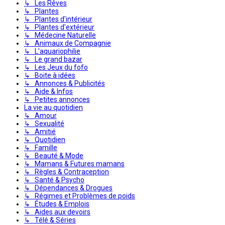
↳ Les Rêves
↳ Plantes
↳ Plantes d'intérieur
↳ Plantes d'extérieur
↳ Médecine Naturelle
↳ Animaux de Compagnie
↳ L'aquariophilie
↳ Le grand bazar
↳ Les Jeux du fofo
↳ Boite à idées
↳ Annonces & Publicités
↳ Aide & Infos
↳ Petites annonces
La vie au quotidien
↳ Amour
↳ Sexualité
↳ Amitié
↳ Quotidien
↳ Famille
↳ Beauté & Mode
↳ Mamans & Futures mamans
↳ Règles & Contraception
↳ Santé & Psycho
↳ Dépendances & Drogues
↳ Régimes et Problèmes de poids
↳ Études & Emplois
↳ Aides aux devoirs
↳ Télé & Séries