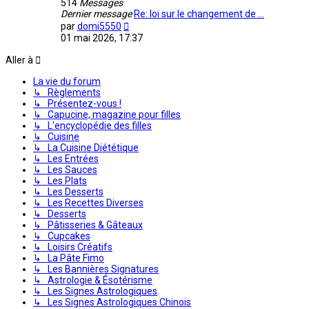
514
Messages
Dernier message
Re: loi sur le changement de …
Voir
par
domi5550
le
01 mai 2026, 17:37
dernier
message
Aller à
La vie du forum
↳ Règlements
↳ Présentez-vous !
↳ Capucine, magazine pour filles
↳ L'encyclopédie des filles
↳ Cuisine
↳ La Cuisine Diététique
↳ Les Entrées
↳ Les Sauces
↳ Les Plats
↳ Les Desserts
↳ Les Recettes Diverses
↳ Desserts
↳ Pâtisseries & Gâteaux
↳ Cupcakes
↳ Loisirs Créatifs
↳ La Pâte Fimo
↳ Les Bannières Signatures
↳ Astrologie & Ésotérisme
↳ Les Signes Astrologiques
↳ Les Signes Astrologiques Chinois