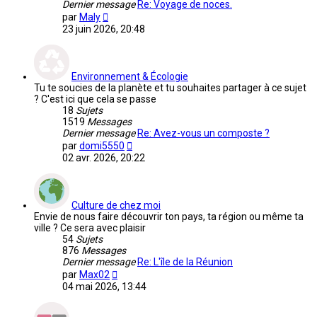
Dernier message
Re: Voyage de noces.
Voir
par
Maly
le
23 juin 2026, 20:48
dernier
message
Environnement & Écologie
Tu te soucies de la planète et tu souhaites partager à ce sujet
? C'est ici que cela se passe
18
Sujets
1519
Messages
Dernier message
Re: Avez-vous un composte ?
Voir
par
domi5550
le
02 avr. 2026, 20:22
dernier
message
Culture de chez moi
Envie de nous faire découvrir ton pays, ta région ou même ta
ville ? Ce sera avec plaisir
54
Sujets
876
Messages
Dernier message
Re: L'île de la Réunion
Voir
par
Max02
le
04 mai 2026, 13:44
dernier
message