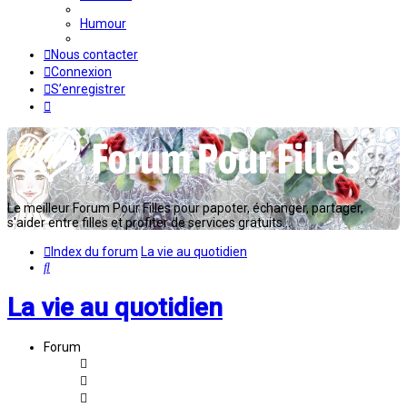
Humour
Nous contacter
Connexion
S’enregistrer
Le meilleur Forum Pour Filles pour papoter, échanger, partager,
s'aider entre filles et profiter de services gratuits...
Index du forum
La vie au quotidien
Rechercher
La vie au quotidien
Forum