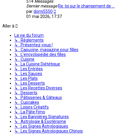
514
Messages
Dernier message
Re: loi sur le changement de …
Voir
par
domi5550
le
01 mai 2026, 17:37
dernier
message
Aller à
La vie du forum
↳ Règlements
↳ Présentez-vous !
↳ Capucine, magazine pour filles
↳ L'encyclopédie des filles
↳ Cuisine
↳ La Cuisine Diététique
↳ Les Entrées
↳ Les Sauces
↳ Les Plats
↳ Les Desserts
↳ Les Recettes Diverses
↳ Desserts
↳ Pâtisseries & Gâteaux
↳ Cupcakes
↳ Loisirs Créatifs
↳ La Pâte Fimo
↳ Les Bannières Signatures
↳ Astrologie & Ésotérisme
↳ Les Signes Astrologiques
↳ Les Signes Astrologiques Chinois