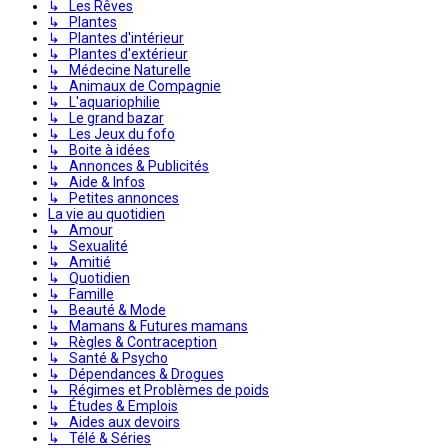
↳ Les Rêves
↳ Plantes
↳ Plantes d'intérieur
↳ Plantes d'extérieur
↳ Médecine Naturelle
↳ Animaux de Compagnie
↳ L'aquariophilie
↳ Le grand bazar
↳ Les Jeux du fofo
↳ Boite à idées
↳ Annonces & Publicités
↳ Aide & Infos
↳ Petites annonces
La vie au quotidien
↳ Amour
↳ Sexualité
↳ Amitié
↳ Quotidien
↳ Famille
↳ Beauté & Mode
↳ Mamans & Futures mamans
↳ Règles & Contraception
↳ Santé & Psycho
↳ Dépendances & Drogues
↳ Régimes et Problèmes de poids
↳ Études & Emplois
↳ Aides aux devoirs
↳ Télé & Séries