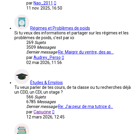
Voir
par
Nao_2011
le
11 nov. 2025, 16:50
dernier
message
Régimes et Problèmes de poids
Si tu veux des informations et partager sur les régimes et les
problèmes de poids, c'est par ici
269
Sujets
3509
Messages
Dernier message
Re: Maigrir du ventre, des as…
Voir
par
Audrey_Perso
le
02 mai 2026, 11:56
dernier
message
Études & Emplois
Tu veux parler de tes cours, de ta classe ou tu recherches déjà
un CDD, un CDI, un stage ?
566
Sujets
6785
Messages
Dernier message
Re: J'ai peur de ma tutrice d…
Voir
par
Capucine
le
12 mars 2026, 12:45
dernier
message