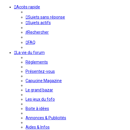
Accès rapide
Sujets sans réponse
Sujets actifs
Rechercher
FAQ
La vie du forum
Règlements
Présentez-vous
Capucine Magazine
Le grand bazar
Les jeux du fofo
Boite à idées
Annonces & Publicités
Aides & Infos