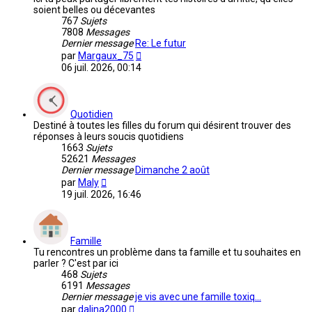
soient belles ou décevantes
767
Sujets
7808
Messages
Dernier message
Re: Le futur
Voir
par
Margaux_75
le
06 juil. 2026, 00:14
dernier
message
Quotidien
Destiné à toutes les filles du forum qui désirent trouver des
réponses à leurs soucis quotidiens
1663
Sujets
52621
Messages
Dernier message
Dimanche 2 août
Voir
par
Maly
le
19 juil. 2026, 16:46
dernier
message
Famille
Tu rencontres un problème dans ta famille et tu souhaites en
parler ? C'est par ici
468
Sujets
6191
Messages
Dernier message
je vis avec une famille toxiq…
Voir
par
dalina2000