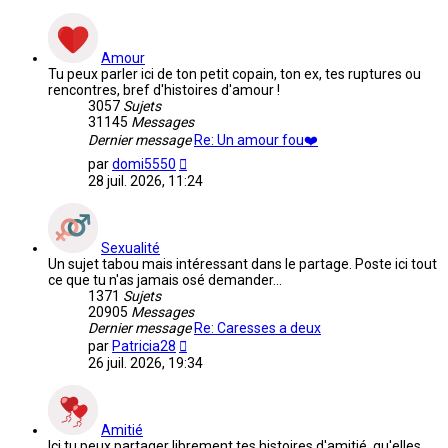
Amour
Tu peux parler ici de ton petit copain, ton ex, tes ruptures ou
rencontres, bref d'histoires d'amour !
3057
Sujets
31145
Messages
Dernier message
Re: Un amour fou❤️
Voir
par
domi5550
le
28 juil. 2026, 11:24
dernier
message
Sexualité
Un sujet tabou mais intéressant dans le partage. Poste ici tout
ce que tu n'as jamais osé demander...
1371
Sujets
20905
Messages
Dernier message
Re: Caresses a deux
Voir
par
Patricia28
le
26 juil. 2026, 19:34
dernier
message
Amitié
Ici tu peux partager librement tes histoires d'amitié, qu'elles