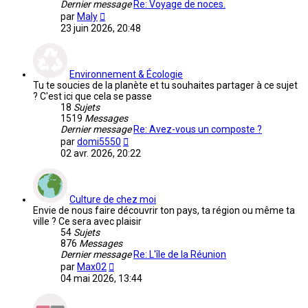
Dernier message
Re: Voyage de noces.
Voir
par
Maly
le
23 juin 2026, 20:48
dernier
message
Environnement & Écologie
Tu te soucies de la planète et tu souhaites partager à ce sujet
? C'est ici que cela se passe
18
Sujets
1519
Messages
Dernier message
Re: Avez-vous un composte ?
Voir
par
domi5550
le
02 avr. 2026, 20:22
dernier
message
Culture de chez moi
Envie de nous faire découvrir ton pays, ta région ou même ta
ville ? Ce sera avec plaisir
54
Sujets
876
Messages
Dernier message
Re: L'île de la Réunion
Voir
par
Max02
le
04 mai 2026, 13:44
dernier
message