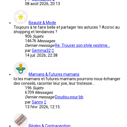
le
08 août 2026, 20:13
dernier
message
Beauté & Mode
Toujours à te faire belle et partager tes astuces ? Accroc au
shopping et tendances ?
906
Sujets
14676
Messages
Dernier message
Re: Trouver son style vestime…
Voir
par
Gemma32
le
14 juil. 2026, 22:38
dernier
message
Mamans & Futures mamans
Ici les mamans et futures mamans pourrons nous échanger
des conseils, raconter leur joie, leur tristesse...
196
Sujets
6709
Messages
Dernier message
Doudou pour bb
Voir
par
Sanny
le
13 févr. 2026, 12:15
dernier
message
Règles & Contraception