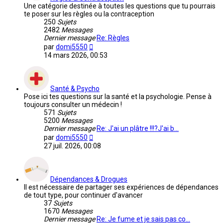
Une catégorie destinée à toutes les questions que tu pourrais
te poser sur les règles ou la contraception
250
Sujets
2482
Messages
Dernier message
Re: Règles
Voir
par
domi5550
le
14 mars 2026, 00:53
dernier
message
Santé & Psycho
Pose ici tes questions sur la santé et la psychologie. Pense à
toujours consulter un médecin !
571
Sujets
5200
Messages
Dernier message
Re: J'ai un plâtre !!!?J'ai b…
Voir
par
domi5550
le
27 juil. 2026, 00:08
dernier
message
Dépendances & Drogues
Il est nécessaire de partager ses expériences de dépendances
de tout type, pour continuer d'avancer
37
Sujets
1670
Messages
Dernier message
Re: Je fume et je sais pas co…