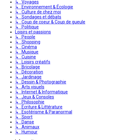
↳ Voyages
↳ Environnement & Écologie
↳ Culture de chez moi
↳ Sondages et débats
↳ Coup de coeur & Coup de gueule
↳ Politique
Loisirs et passions
↳ People
↳ Shopping
↳ Cinéma
↳ Musique
↳ Cuisine
↳ Loisirs créatifs
↳ Bricolage
↳ Décoration
↳ Jardinage
↳ Dessin & Photographie
↳ Arts visuels
↳ Internet & Informatique
↳ Jeux & Consoles
↳ Philosophie
↳ Écriture & Littérature
↳ Esotérisme & Paranormal
↳ Sport
↳ Danse
↳ Animaux
↳ Humour