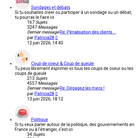
Sondages et débats
Si tu souhaites créer ou participer à un sondage ou un débat,
tu pourras le faire ici
167
Sujets
3247
Messages
Dernier message
Re: Pénalisation des clients …
Voir
par
Patricia28
le
12 juin 2026, 14:40
dernier
message
Coup de coeur & Coup de gueule
Tu peux librement exprimer ici tous tes coups de coeur ou tes
coups de gueule
213
Sujets
4557
Messages
Dernier message
Re: Dégagez les mecs !
Voir
par
Patricia28
le
13 juin 2026, 18:12
dernier
message
Politique
Si tu veux parler autour de la politique, des gouvernements en
France ou à l'étranger, c'est ici
34
Sujets