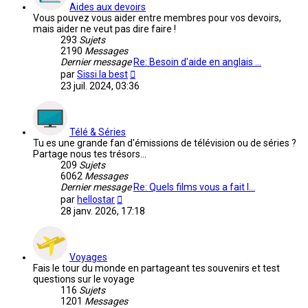
Aides aux devoirs
Vous pouvez vous aider entre membres pour vos devoirs,
mais aider ne veut pas dire faire !
293
Sujets
2190
Messages
Dernier message
Re: Besoin d'aide en anglais …
Voir
par
Sissi la best
le
23 juil. 2024, 03:36
dernier
message
Télé & Séries
Tu es une grande fan d'émissions de télévision ou de séries ?
Partage nous tes trésors...
209
Sujets
6062
Messages
Dernier message
Re: Quels films vous a fait l…
Voir
par
hellostar
le
28 janv. 2026, 17:18
dernier
message
Voyages
Fais le tour du monde en partageant tes souvenirs et test
questions sur le voyage
116
Sujets
1201
Messages