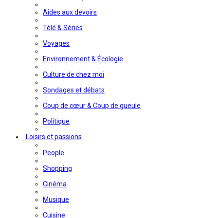
Aides aux devoirs
Télé & Séries
Voyages
Environnement & Écologie
Culture de chez moi
Sondages et débats
Coup de cœur & Coup de gueule
Politique
Loisirs et passions
People
Shopping
Cinéma
Musique
Cuisine