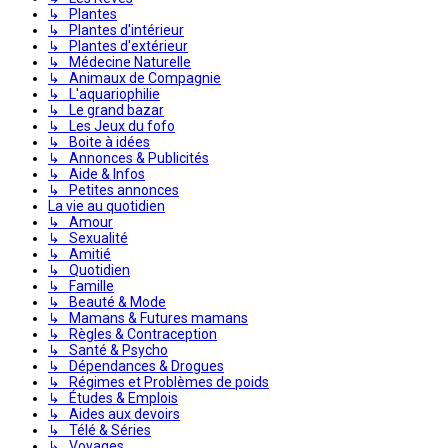
↳ Plantes
↳ Plantes d'intérieur
↳ Plantes d'extérieur
↳ Médecine Naturelle
↳ Animaux de Compagnie
↳ L'aquariophilie
↳ Le grand bazar
↳ Les Jeux du fofo
↳ Boite à idées
↳ Annonces & Publicités
↳ Aide & Infos
↳ Petites annonces
La vie au quotidien
↳ Amour
↳ Sexualité
↳ Amitié
↳ Quotidien
↳ Famille
↳ Beauté & Mode
↳ Mamans & Futures mamans
↳ Règles & Contraception
↳ Santé & Psycho
↳ Dépendances & Drogues
↳ Régimes et Problèmes de poids
↳ Études & Emplois
↳ Aides aux devoirs
↳ Télé & Séries
↳ Voyages