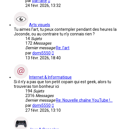
par
parfaite
le
24 févr. 2026, 13:32
dernier
message
Arts visuels
Tu aimes l'art, tu peux contempler pendant des heures la
Joconde, ou au contraire tu n'y connais rien ?
14
Sujets
172
Messages
Dernier message
Re: l'art
Voir
par
domi5550
le
13 févr. 2026, 18:40
dernier
message
Internet & Informatique
Si il n'y a pas que ton petit copain qui est geek, alors tu
trouveras ton bonheur ici
194
Sujets
2316
Messages
Dernier message
Re: Nouvelle chaîne YouTube !…
Voir
par
domi5550
le
27 févr. 2026, 13:10
dernier
message