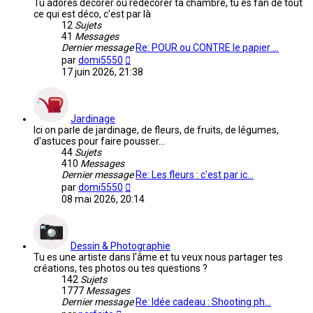
Tu adores décorer ou redécorer ta chambre, tu es fan de tout
ce qui est déco, c'est par là
12
Sujets
41
Messages
Dernier message
Re: POUR ou CONTRE le papier …
Voir
par
domi5550
le
17 juin 2026, 21:38
dernier
message
Jardinage
Ici on parle de jardinage, de fleurs, de fruits, de légumes,
d'astuces pour faire pousser...
44
Sujets
410
Messages
Dernier message
Re: Les fleurs : c'est par ic…
Voir
par
domi5550
le
08 mai 2026, 20:14
dernier
message
Dessin & Photographie
Tu es une artiste dans l'âme et tu veux nous partager tes
créations, tes photos ou tes questions ?
142
Sujets
1777
Messages
Dernier message
Re: Idée cadeau : Shooting ph…
Voir