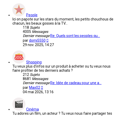
People
Ici on papote sur les stars du moment, les petits chouchous de
chacun, les beaux gosses à la TV...
118
Sujets
4005
Messages
Dernier message
Re: Quels sont les peoples qu…
Voir
par
domi5550
le
29 nov. 2025, 14:27
dernier
message
Shopping
Tu veux plus d'infos sur un produit à acheter ou tu veux nous
faire profiter de tes derniers achats ?
212
Sujets
8681
Messages
Dernier message
Re: Idée de cadeau pour une a…
Voir
par
Max02
le
04 mai 2026, 13:16
dernier
message
Cinéma
Tu adores un film, un acteur ? Tu veux nous faire partager tes