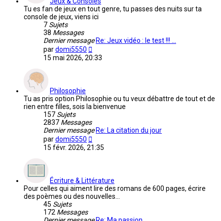
Jeux & Consoles
Tu es fan de jeux en tout genre, tu passes des nuits sur ta
console de jeux, viens ici
7
Sujets
38
Messages
Dernier message
Re: Jeux vidéo : le test !!! …
Voir
par
domi5550
le
15 mai 2026, 20:33
dernier
message
Philosophie
Tu as pris option Philosophie ou tu veux débattre de tout et de
rien entre filles, sois la bienvenue
157
Sujets
2837
Messages
Dernier message
Re: La citation du jour
Voir
par
domi5550
le
15 févr. 2026, 21:35
dernier
message
Écriture & Littérature
Pour celles qui aiment lire des romans de 600 pages, écrire
des poèmes ou des nouvelles...
45
Sujets
172
Messages
Dernier message
Re: Ma passion