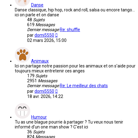
Danse
Danse classique, hip hop, rock and roll, salsa ou encore tango...
ici on parle et on danse
48
Sujets
619
Messages
Dernier message
Re: shuffle
Voir
par
domi5550
le
02 mars 2026, 15:00
dernier
message
Animaux
Ici on partage notre passion pour les animaux et on s'aide pour
toujours mieux entretenir ces anges
179
Sujets
2951
Messages
Dernier message
Re: Le meilleur des chats
Voir
par
domi5550
le
18 avr. 2026, 14:22
dernier
message
Humour
Tu as une blague pourrie à partager ? Tu veux nous tenir
informé d'un one man show ? C'est ici
36
Sujets
824
Messages