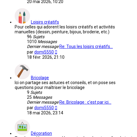
le
20 mai 2026, 10:20
dernier
message
Loisirs créatifs
Pour celles qui adorent les loisirs créatifs et activités
manuelles (dessin, peinture, bijoux, broderie, etc.)
96
Sujets
1010
Messages
Dernier message
Re: Tous les loisirs créatifs…
Voir
par
domi5550
le
18 févr. 2026, 21:10
dernier
message
Bricolage
Ici on partage ses astuces et conseils, et on pose ses
questions pour maîtriser le bricolage
9
Sujets
25
Messages
Dernier message
Re: Bricolage : c'est par ici…
Voir
par
domi5550
le
18 mai 2026, 23:14
dernier
message
Décoration