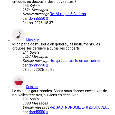
critiques ou découvrir des nouveautés ?
255
Sujets
2824
Messages
Dernier message
Re: Musique & Cinéma
Voir
par
domi5550
le
04 mai 2026, 18:37
dernier
message
Musique
Ici on parle de musique en général, les instruments, les
groupes, les derniers albums, les concerts...
244
Sujets
5267
Messages
Dernier message
Re: qu'écoutes-tu en ce momen…
Voir
par
domi5550
le
03 août 2026, 20:25
dernier
message
Cuisine
Le coin des gourmandes ! Viens nous donner envie avec de
nouvelles recettes, ou viens en découvrir !
131
Sujets
3388
Messages
Dernier message
Re: GASTRONOMIE 🍳 & 🍰 DOUCEU…
Voir
par
domi5550