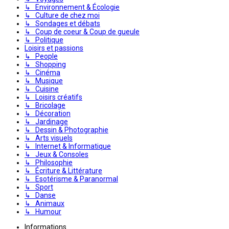
↳ Environnement & Écologie
↳ Culture de chez moi
↳ Sondages et débats
↳ Coup de coeur & Coup de gueule
↳ Politique
Loisirs et passions
↳ People
↳ Shopping
↳ Cinéma
↳ Musique
↳ Cuisine
↳ Loisirs créatifs
↳ Bricolage
↳ Décoration
↳ Jardinage
↳ Dessin & Photographie
↳ Arts visuels
↳ Internet & Informatique
↳ Jeux & Consoles
↳ Philosophie
↳ Écriture & Littérature
↳ Esotérisme & Paranormal
↳ Sport
↳ Danse
↳ Animaux
↳ Humour
Informations