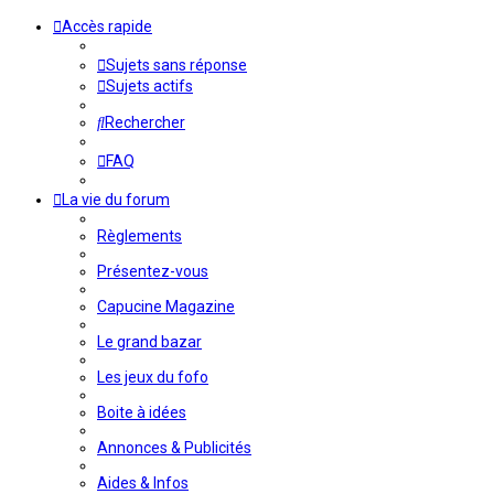
Accès rapide
Sujets sans réponse
Sujets actifs
Rechercher
FAQ
La vie du forum
Règlements
Présentez-vous
Capucine Magazine
Le grand bazar
Les jeux du fofo
Boite à idées
Annonces & Publicités
Aides & Infos