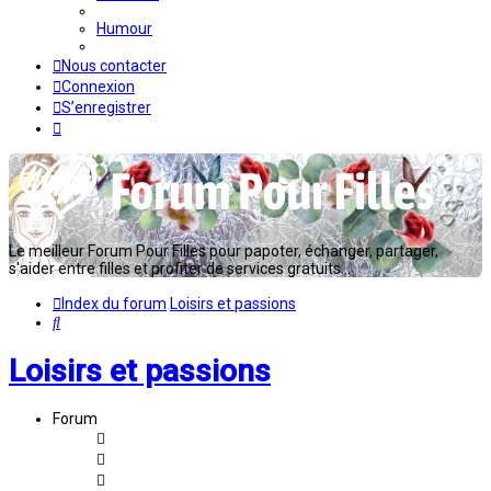
Humour
Nous contacter
Connexion
S’enregistrer
Le meilleur Forum Pour Filles pour papoter, échanger, partager,
s'aider entre filles et profiter de services gratuits...
Index du forum
Loisirs et passions
Rechercher
Loisirs et passions
Forum