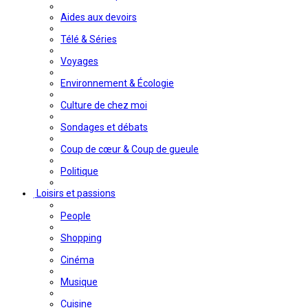
Aides aux devoirs
Télé & Séries
Voyages
Environnement & Écologie
Culture de chez moi
Sondages et débats
Coup de cœur & Coup de gueule
Politique
Loisirs et passions
People
Shopping
Cinéma
Musique
Cuisine