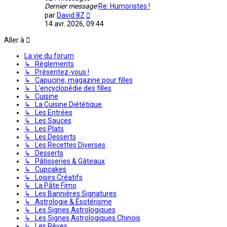
Dernier message
Re: Humoristes !
Voir
par
David.8Z
le
14 avr. 2026, 09:44
dernier
message
Aller à
La vie du forum
↳ Règlements
↳ Présentez-vous !
↳ Capucine, magazine pour filles
↳ L'encyclopédie des filles
↳ Cuisine
↳ La Cuisine Diététique
↳ Les Entrées
↳ Les Sauces
↳ Les Plats
↳ Les Desserts
↳ Les Recettes Diverses
↳ Desserts
↳ Pâtisseries & Gâteaux
↳ Cupcakes
↳ Loisirs Créatifs
↳ La Pâte Fimo
↳ Les Bannières Signatures
↳ Astrologie & Ésotérisme
↳ Les Signes Astrologiques
↳ Les Signes Astrologiques Chinois
↳ Les Rêves