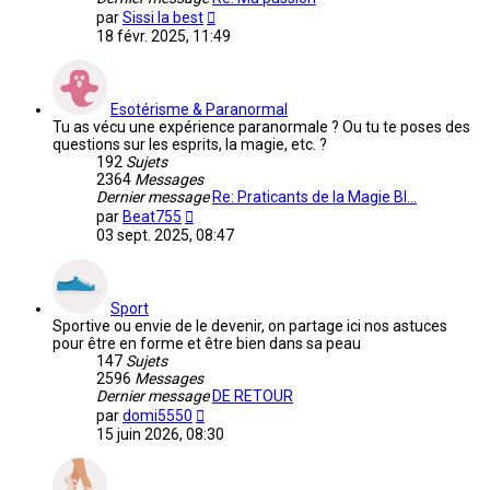
Voir
par
Sissi la best
le
18 févr. 2025, 11:49
dernier
message
Esotérisme & Paranormal
Tu as vécu une expérience paranormale ? Ou tu te poses des
questions sur les esprits, la magie, etc. ?
192
Sujets
2364
Messages
Dernier message
Re: Praticants de la Magie Bl…
Voir
par
Beat755
le
03 sept. 2025, 08:47
dernier
message
Sport
Sportive ou envie de le devenir, on partage ici nos astuces
pour être en forme et être bien dans sa peau
147
Sujets
2596
Messages
Dernier message
DE RETOUR
Voir
par
domi5550
le
15 juin 2026, 08:30
dernier
message