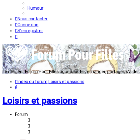
Humour
Nous contacter
Connexion
S’enregistrer
Le meilleur Forum Pour Filles pour papoter, échanger, partager, s'aider en
Index du forum
Loisirs et passions
Rechercher
Loisirs et passions
Forum