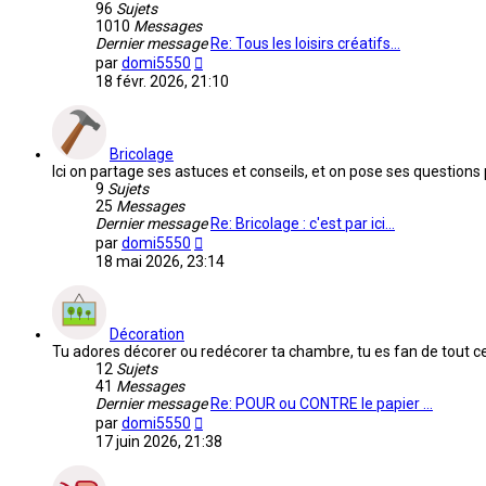
96
Sujets
1010
Messages
Dernier message
Re: Tous les loisirs créatifs…
Voir
par
domi5550
le
18 févr. 2026, 21:10
dernier
message
Bricolage
Ici on partage ses astuces et conseils, et on pose ses questions 
9
Sujets
25
Messages
Dernier message
Re: Bricolage : c'est par ici…
Voir
par
domi5550
le
18 mai 2026, 23:14
dernier
message
Décoration
Tu adores décorer ou redécorer ta chambre, tu es fan de tout ce 
12
Sujets
41
Messages
Dernier message
Re: POUR ou CONTRE le papier …
Voir
par
domi5550
le
17 juin 2026, 21:38
dernier
message