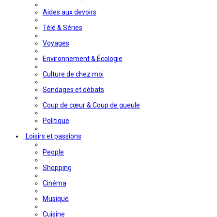
Aides aux devoirs
Télé & Séries
Voyages
Environnement & Écologie
Culture de chez moi
Sondages et débats
Coup de cœur & Coup de gueule
Politique
Loisirs et passions
People
Shopping
Cinéma
Musique
Cuisine