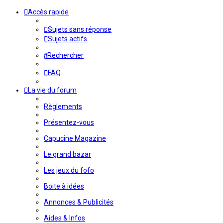
Accès rapide
Sujets sans réponse
Sujets actifs
Rechercher
FAQ
La vie du forum
Règlements
Présentez-vous
Capucine Magazine
Le grand bazar
Les jeux du fofo
Boite à idées
Annonces & Publicités
Aides & Infos