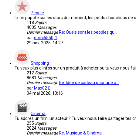
People
Ici on papote sur les stars du moment, les petits chouchous de c
118
Sujets
4005
Messages
Dernier message
Re: Quels sont les peoples qu…
Voir
par
domi5550
le
29 nov. 2025, 14:27
dernier
message
Shopping
Tu veux plus d'infos sur un produit à acheter ou tu veux nous fai
212
Sujets
8681
Messages
Dernier message
Re: Idée de cadeau pour une a…
Voir
par
Max02
le
04 mai 2026, 13:16
dernier
message
Cinéma
Tu adores un film, un acteur ? Tu veux nous faire partager tes c
255
Sujets
2824
Messages
Dernier message
Re: Musique & Cinéma