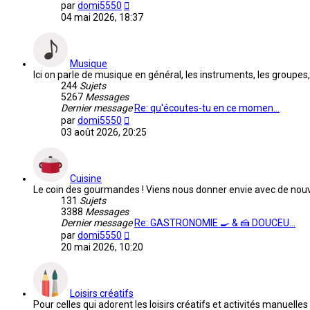
Voir
par
domi5550
le
04 mai 2026, 18:37
dernier
message
Musique
Ici on parle de musique en général, les instruments, les groupes, 
244
Sujets
5267
Messages
Dernier message
Re: qu'écoutes-tu en ce momen…
Voir
par
domi5550
le
03 août 2026, 20:25
dernier
message
Cuisine
Le coin des gourmandes ! Viens nous donner envie avec de nouvel
131
Sujets
3388
Messages
Dernier message
Re: GASTRONOMIE 🍳 & 🍰 DOUCEU…
Voir
par
domi5550
le
20 mai 2026, 10:20
dernier
message
Loisirs créatifs
Pour celles qui adorent les loisirs créatifs et activités manuelles 