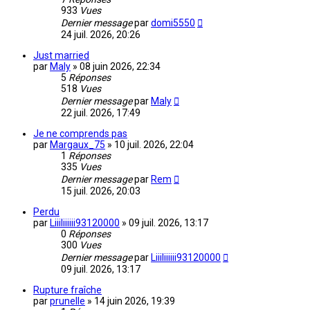
933
Vues
Dernier message
par
domi5550
24 juil. 2026, 20:26
Just married
par
Maly
»
08 juin 2026, 22:34
5
Réponses
518
Vues
Dernier message
par
Maly
22 juil. 2026, 17:49
Je ne comprends pas
par
Margaux_75
»
10 juil. 2026, 22:04
1
Réponses
335
Vues
Dernier message
par
Rem
15 juil. 2026, 20:03
Perdu
par
Liiiliiiiii93120000
»
09 juil. 2026, 13:17
0
Réponses
300
Vues
Dernier message
par
Liiiliiiiii93120000
09 juil. 2026, 13:17
Rupture fraîche
par
prunelle
»
14 juin 2026, 19:39