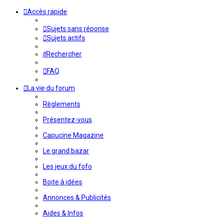
Accès rapide
Sujets sans réponse
Sujets actifs
Rechercher
FAQ
La vie du forum
Règlements
Présentez-vous
Capucine Magazine
Le grand bazar
Les jeux du fofo
Boite à idées
Annonces & Publicités
Aides & Infos