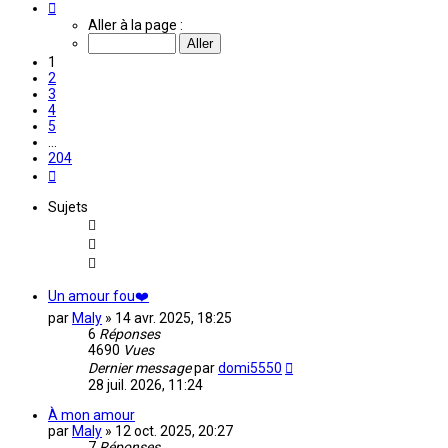
Page
1
Aller à la page :
sur
204
1
2
3
4
5
…
204
Suivante
Sujets
Un amour fou❤️
par
Maly
»
14 avr. 2025, 18:25
6
Réponses
4690
Vues
Dernier message
par
domi5550
28 juil. 2026, 11:24
À mon amour
par
Maly
»
12 oct. 2025, 20:27
7
Réponses