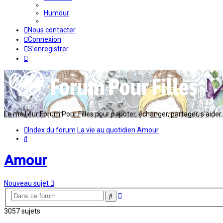
Humour
Nous contacter
Connexion
S’enregistrer
Le meilleur Forum Pour Filles pour papoter, échanger, partager, s'aider en
Index du forum
La vie au quotidien
Amour
Rechercher
Amour
Nouveau sujet
Recherche
Rechercher
avancée
3057 sujets