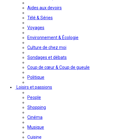
Aides aux devoirs
Télé & Séries
Voyages
Environnement & Écologie
Culture de chez moi
Sondages et débats
Coup de cœur & Coup de gueule
Politique
Loisirs et passions
People
Shopping
Cinéma
Musique
Cuisine