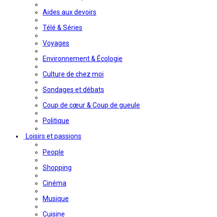
Aides aux devoirs
Télé & Séries
Voyages
Environnement & Écologie
Culture de chez moi
Sondages et débats
Coup de cœur & Coup de gueule
Politique
Loisirs et passions
People
Shopping
Cinéma
Musique
Cuisine