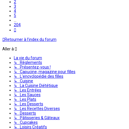
2
3
4
5
…
204
Suivante
Retourner à l’index du forum
Aller à
La vie du forum
↳ Règlements
↳ Présentez-vous !
↳ Capucine, magazine pour filles
↳ L'encyclopédie des filles
↳ Cuisine
↳ La Cuisine Diététique
↳ Les Entrées
↳ Les Sauces
↳ Les Plats
↳ Les Desserts
↳ Les Recettes Diverses
↳ Desserts
↳ Pâtisseries & Gâteaux
↳ Cupcakes
↳ Loisirs Créatifs