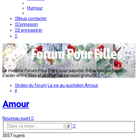
Humour
Nous contacter
Connexion
S’enregistrer
Le meilleur Forum Pour Filles pour papoter, échanger, partager,
s'aider entre filles et profiter de services gratuits...
Index du forum
La vie au quotidien
Amour
Rechercher
Amour
Nouveau sujet
Recherche
Rechercher
avancée
3057 sujets