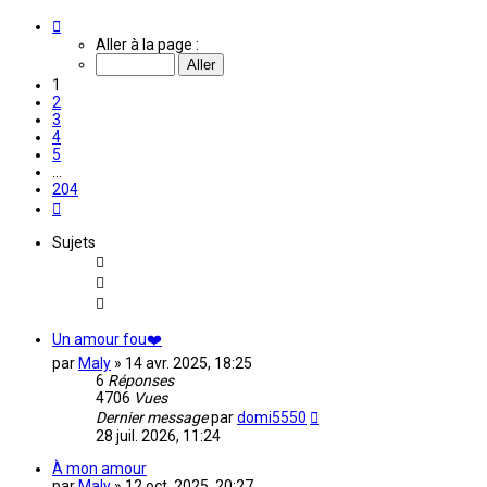
Page
1
Aller à la page :
sur
204
1
2
3
4
5
…
204
Suivante
Sujets
Un amour fou❤️
par
Maly
»
14 avr. 2025, 18:25
6
Réponses
4706
Vues
Dernier message
par
domi5550
28 juil. 2026, 11:24
À mon amour
par
Maly
»
12 oct. 2025, 20:27