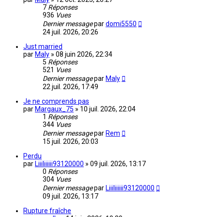
7
Réponses
936
Vues
Dernier message
par
domi5550
24 juil. 2026, 20:26
Just married
par
Maly
»
08 juin 2026, 22:34
5
Réponses
521
Vues
Dernier message
par
Maly
22 juil. 2026, 17:49
Je ne comprends pas
par
Margaux_75
»
10 juil. 2026, 22:04
1
Réponses
344
Vues
Dernier message
par
Rem
15 juil. 2026, 20:03
Perdu
par
Liiiliiiiii93120000
»
09 juil. 2026, 13:17
0
Réponses
304
Vues
Dernier message
par
Liiiliiiiii93120000
09 juil. 2026, 13:17
Rupture fraîche