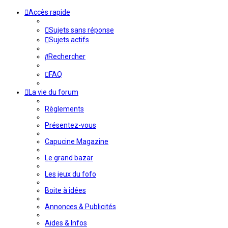
Accès rapide
Sujets sans réponse
Sujets actifs
Rechercher
FAQ
La vie du forum
Règlements
Présentez-vous
Capucine Magazine
Le grand bazar
Les jeux du fofo
Boite à idées
Annonces & Publicités
Aides & Infos