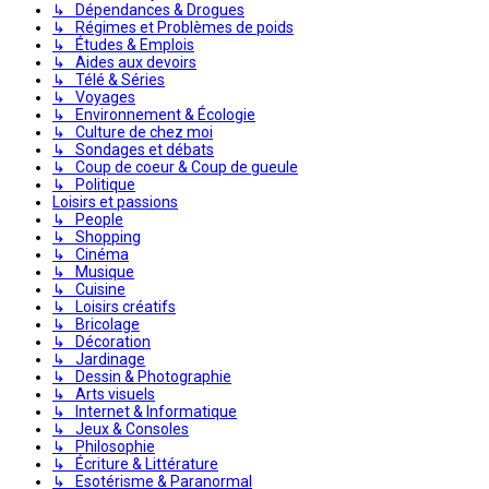
↳ Dépendances & Drogues
↳ Régimes et Problèmes de poids
↳ Études & Emplois
↳ Aides aux devoirs
↳ Télé & Séries
↳ Voyages
↳ Environnement & Écologie
↳ Culture de chez moi
↳ Sondages et débats
↳ Coup de coeur & Coup de gueule
↳ Politique
Loisirs et passions
↳ People
↳ Shopping
↳ Cinéma
↳ Musique
↳ Cuisine
↳ Loisirs créatifs
↳ Bricolage
↳ Décoration
↳ Jardinage
↳ Dessin & Photographie
↳ Arts visuels
↳ Internet & Informatique
↳ Jeux & Consoles
↳ Philosophie
↳ Écriture & Littérature
↳ Esotérisme & Paranormal