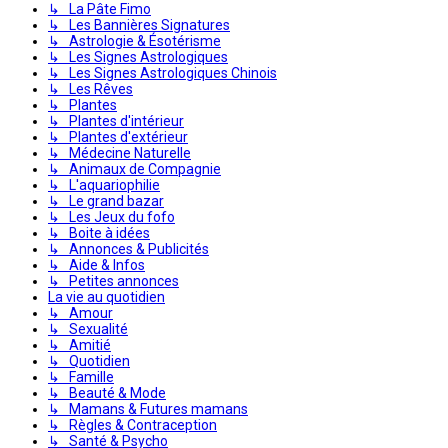
↳ La Pâte Fimo
↳ Les Bannières Signatures
↳ Astrologie & Ésotérisme
↳ Les Signes Astrologiques
↳ Les Signes Astrologiques Chinois
↳ Les Rêves
↳ Plantes
↳ Plantes d'intérieur
↳ Plantes d'extérieur
↳ Médecine Naturelle
↳ Animaux de Compagnie
↳ L'aquariophilie
↳ Le grand bazar
↳ Les Jeux du fofo
↳ Boite à idées
↳ Annonces & Publicités
↳ Aide & Infos
↳ Petites annonces
La vie au quotidien
↳ Amour
↳ Sexualité
↳ Amitié
↳ Quotidien
↳ Famille
↳ Beauté & Mode
↳ Mamans & Futures mamans
↳ Règles & Contraception
↳ Santé & Psycho