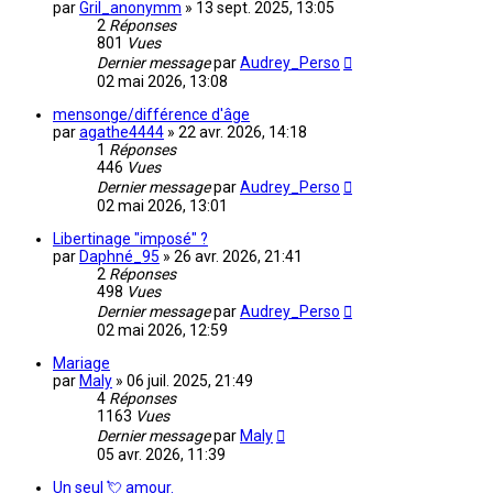
par
Gril_anonymm
»
13 sept. 2025, 13:05
2
Réponses
801
Vues
Dernier message
par
Audrey_Perso
02 mai 2026, 13:08
mensonge/différence d'âge
par
agathe4444
»
22 avr. 2026, 14:18
1
Réponses
446
Vues
Dernier message
par
Audrey_Perso
02 mai 2026, 13:01
Libertinage "imposé" ?
par
Daphné_95
»
26 avr. 2026, 21:41
2
Réponses
498
Vues
Dernier message
par
Audrey_Perso
02 mai 2026, 12:59
Mariage
par
Maly
»
06 juil. 2025, 21:49
4
Réponses
1163
Vues
Dernier message
par
Maly
05 avr. 2026, 11:39
Un seul 💘 amour.