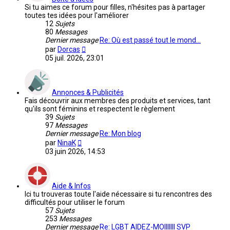
Si tu aimes ce forum pour filles, n'hésites pas à partager
toutes tes idées pour l'améliorer
12
Sujets
80
Messages
Dernier message
Re: Où est passé tout le mond…
Voir
par
Dorcas
le
05 juil. 2026, 23:01
dernier
message
Annonces & Publicités
Fais découvrir aux membres des produits et services, tant
qu'ils sont féminins et respectent le règlement
39
Sujets
97
Messages
Dernier message
Re: Mon blog
Voir
par
NinaK
le
03 juin 2026, 14:53
dernier
message
Aide & Infos
Ici tu trouveras toute l'aide nécessaire si tu rencontres des
difficultés pour utiliser le forum
57
Sujets
253
Messages
Dernier message
Re: LGBT AIDEZ-MOIIIIIII SVP