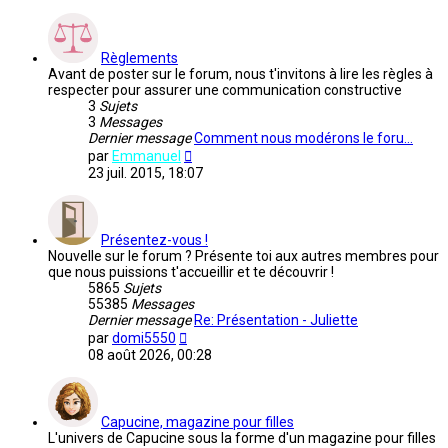
Règlements
Avant de poster sur le forum, nous t'invitons à lire les règles à
respecter pour assurer une communication constructive
3
Sujets
3
Messages
Dernier message
Comment nous modérons le foru…
Voir
par
Emmanuel
le
23 juil. 2015, 18:07
dernier
message
Présentez-vous !
Nouvelle sur le forum ? Présente toi aux autres membres pour
que nous puissions t'accueillir et te découvrir !
5865
Sujets
55385
Messages
Dernier message
Re: Présentation - Juliette
Voir
par
domi5550
le
08 août 2026, 00:28
dernier
message
Capucine, magazine pour filles
L'univers de Capucine sous la forme d'un magazine pour filles