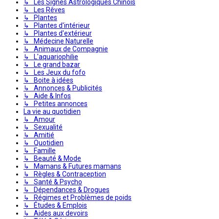
↳ Les Signes Astrologiques Chinois
↳ Les Rêves
↳ Plantes
↳ Plantes d'intérieur
↳ Plantes d'extérieur
↳ Médecine Naturelle
↳ Animaux de Compagnie
↳ L'aquariophilie
↳ Le grand bazar
↳ Les Jeux du fofo
↳ Boite à idées
↳ Annonces & Publicités
↳ Aide & Infos
↳ Petites annonces
La vie au quotidien
↳ Amour
↳ Sexualité
↳ Amitié
↳ Quotidien
↳ Famille
↳ Beauté & Mode
↳ Mamans & Futures mamans
↳ Règles & Contraception
↳ Santé & Psycho
↳ Dépendances & Drogues
↳ Régimes et Problèmes de poids
↳ Études & Emplois
↳ Aides aux devoirs