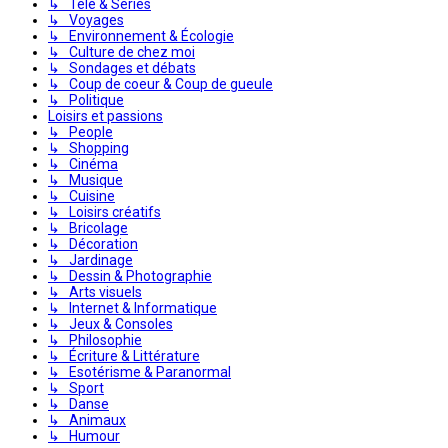
↳ Télé & Séries
↳ Voyages
↳ Environnement & Écologie
↳ Culture de chez moi
↳ Sondages et débats
↳ Coup de coeur & Coup de gueule
↳ Politique
Loisirs et passions
↳ People
↳ Shopping
↳ Cinéma
↳ Musique
↳ Cuisine
↳ Loisirs créatifs
↳ Bricolage
↳ Décoration
↳ Jardinage
↳ Dessin & Photographie
↳ Arts visuels
↳ Internet & Informatique
↳ Jeux & Consoles
↳ Philosophie
↳ Écriture & Littérature
↳ Esotérisme & Paranormal
↳ Sport
↳ Danse
↳ Animaux
↳ Humour