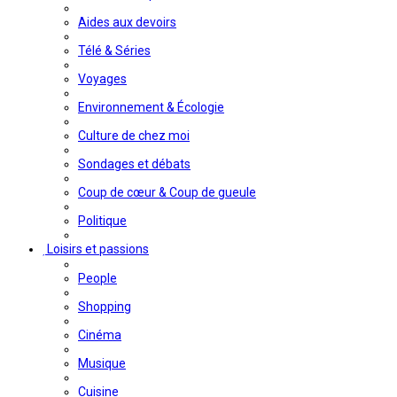
Aides aux devoirs
Télé & Séries
Voyages
Environnement & Écologie
Culture de chez moi
Sondages et débats
Coup de cœur & Coup de gueule
Politique
Loisirs et passions
People
Shopping
Cinéma
Musique
Cuisine