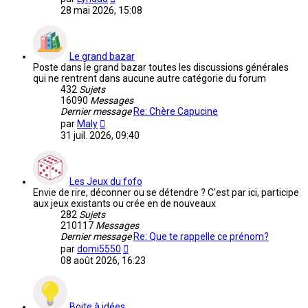
le
28 mai 2026, 15:08
dernier
message
Le grand bazar
Poste dans le grand bazar toutes les discussions générales
qui ne rentrent dans aucune autre catégorie du forum
432
Sujets
16090
Messages
Dernier message
Re: Chère Capucine
Voir
par
Maly
le
31 juil. 2026, 09:40
dernier
message
Les Jeux du fofo
Envie de rire, déconner ou se détendre ? C'est par ici, participe
aux jeux existants ou crée en de nouveaux
282
Sujets
210117
Messages
Dernier message
Re: Que te rappelle ce prénom?
Voir
par
domi5550
le
08 août 2026, 16:23
dernier
message
Boite à idées