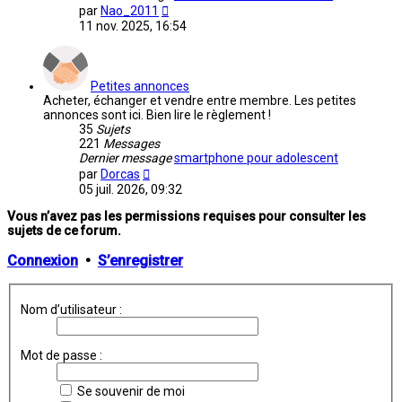
Voir
par
Nao_2011
le
11 nov. 2025, 16:54
dernier
message
Petites annonces
Acheter, échanger et vendre entre membre. Les petites
annonces sont ici. Bien lire le règlement !
35
Sujets
221
Messages
Dernier message
smartphone pour adolescent
Voir
par
Dorcas
le
05 juil. 2026, 09:32
dernier
message
Vous n’avez pas les permissions requises pour consulter les
sujets de ce forum.
Connexion
•
S’enregistrer
Nom d’utilisateur :
Mot de passe :
Se souvenir de moi