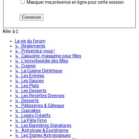
Masquer ma présence en ligne pour cette session
Aller à
La vie du forum
↳ Règlements
↳ Présentez-vous !
↳ Capucine, magazine pour filles
↳ L'encyclopédie des filles
↳ Cuisine
↳ La Cuisine Diététique
↳ Les Entrées
↳ Les Sauces
↳ Les Plats
↳ Les Desserts
↳ Les Recettes Diverses
↳ Desserts
↳ Pâtisseries & Gâteaux
↳ Cupcakes
↳ Loisirs Créatifs
↳ La Pâte Fimo
↳ Les Bannières Signatures
↳ Astrologie & Ésotérisme
↳ Les Signes Astrologiques