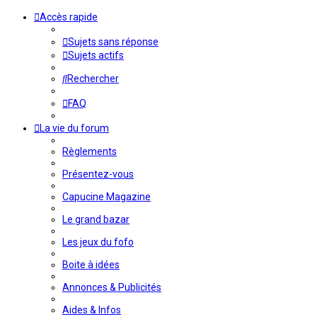
Accès rapide
Sujets sans réponse
Sujets actifs
Rechercher
FAQ
La vie du forum
Règlements
Présentez-vous
Capucine Magazine
Le grand bazar
Les jeux du fofo
Boite à idées
Annonces & Publicités
Aides & Infos