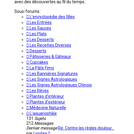
avec des découvertes au fil du temps...
Sous-forums :
L'encyclopédie des filles
Les Entrées
Les Sauces
Les Plats
Les Desserts
Les Recettes Diverses
Desserts
Pâtisseries & Gâteaux
Cupcakes
La Pâte Fimo
Les Bannières Signatures
Les Signes Astrologiques
Les Signes Astrologiques Chinois
Les Rêves
Plantes d'intérieur
Plantes d'extérieur
Médecine Naturelle
L'aquariophilie
131
Sujets
212
Messages
Dernier message
Re: Contre les règles doulour…
Voir
par
Lyndaa