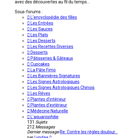
avec des découvertes au fil du temps...
Sous-forums :
L'encyclopédie des filles
Les Entrées
Les Sauces
Les Plats
Les Desserts
Les Recettes Diverses
Desserts
Pâtisseries & Gâteaux
Cupcakes
La Pâte Fimo
Les Bannières Signatures
Les Signes Astrologiques
Les Signes Astrologiques Chinois
Les Rêves
Plantes d'intérieur
Plantes d'extérieur
Médecine Naturelle
L'aquariophilie
131
Sujets
212
Messages
Dernier message
Re: Contre les règles doulour…
Voir
par
Lyndaa