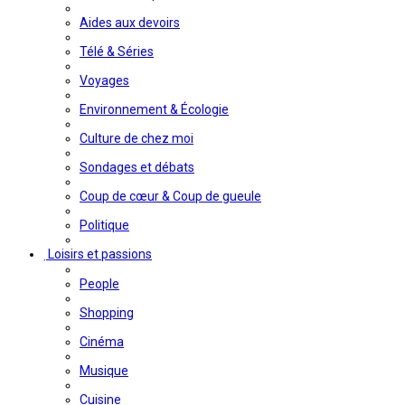
Aides aux devoirs
Télé & Séries
Voyages
Environnement & Écologie
Culture de chez moi
Sondages et débats
Coup de cœur & Coup de gueule
Politique
Loisirs et passions
People
Shopping
Cinéma
Musique
Cuisine