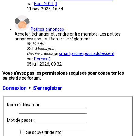
Voir
par
Nao_2011
le
11 nov. 2025, 16:54
dernier
message
Petites annonces
Acheter, échanger et vendre entre membre. Les petites
annonces sont ici. Bien lire le règlement !
35
Sujets
221
Messages
Dernier message
smartphone pour adolescent
Voir
par
Dorcas
le
05 juil. 2026, 09:32
dernier
message
Vous n’avez pas les permissions requises pour consulter les
sujets de ce forum.
Connexion
•
S’enregistrer
Nom d’utilisateur :
Mot de passe :
Se souvenir de moi