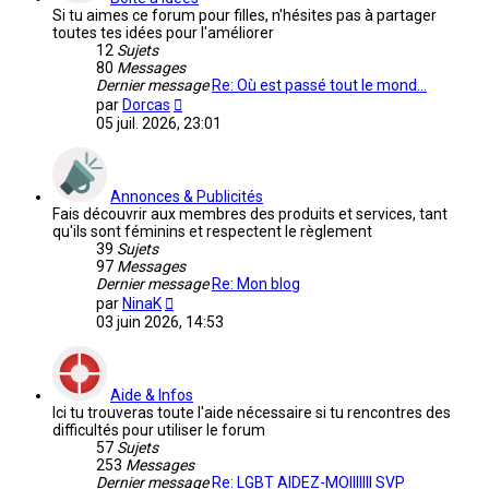
Si tu aimes ce forum pour filles, n'hésites pas à partager
toutes tes idées pour l'améliorer
12
Sujets
80
Messages
Dernier message
Re: Où est passé tout le mond…
Voir
par
Dorcas
le
05 juil. 2026, 23:01
dernier
message
Annonces & Publicités
Fais découvrir aux membres des produits et services, tant
qu'ils sont féminins et respectent le règlement
39
Sujets
97
Messages
Dernier message
Re: Mon blog
Voir
par
NinaK
le
03 juin 2026, 14:53
dernier
message
Aide & Infos
Ici tu trouveras toute l'aide nécessaire si tu rencontres des
difficultés pour utiliser le forum
57
Sujets
253
Messages
Dernier message
Re: LGBT AIDEZ-MOIIIIIII SVP