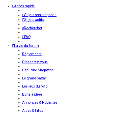
Accès rapide
Sujets sans réponse
Sujets actifs
Rechercher
FAQ
La vie du forum
Règlements
Présentez-vous
Capucine Magazine
Le grand bazar
Les jeux du fofo
Boite à idées
Annonces & Publicités
Aides & Infos