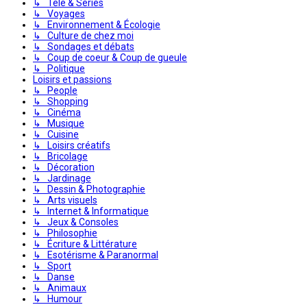
↳ Télé & Séries
↳ Voyages
↳ Environnement & Écologie
↳ Culture de chez moi
↳ Sondages et débats
↳ Coup de coeur & Coup de gueule
↳ Politique
Loisirs et passions
↳ People
↳ Shopping
↳ Cinéma
↳ Musique
↳ Cuisine
↳ Loisirs créatifs
↳ Bricolage
↳ Décoration
↳ Jardinage
↳ Dessin & Photographie
↳ Arts visuels
↳ Internet & Informatique
↳ Jeux & Consoles
↳ Philosophie
↳ Écriture & Littérature
↳ Esotérisme & Paranormal
↳ Sport
↳ Danse
↳ Animaux
↳ Humour