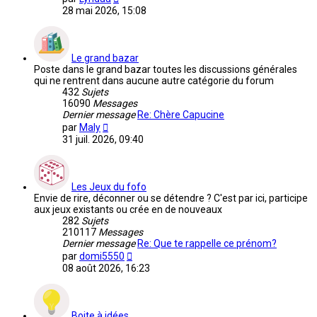
le
28 mai 2026, 15:08
dernier
message
Le grand bazar
Poste dans le grand bazar toutes les discussions générales
qui ne rentrent dans aucune autre catégorie du forum
432
Sujets
16090
Messages
Dernier message
Re: Chère Capucine
Voir
par
Maly
le
31 juil. 2026, 09:40
dernier
message
Les Jeux du fofo
Envie de rire, déconner ou se détendre ? C'est par ici, participe
aux jeux existants ou crée en de nouveaux
282
Sujets
210117
Messages
Dernier message
Re: Que te rappelle ce prénom?
Voir
par
domi5550
le
08 août 2026, 16:23
dernier
message
Boite à idées