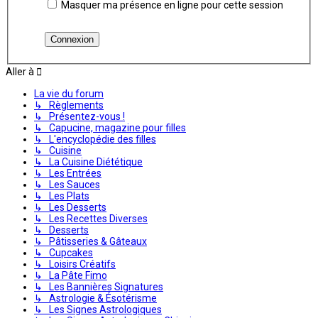
Masquer ma présence en ligne pour cette session
Aller à
La vie du forum
↳ Règlements
↳ Présentez-vous !
↳ Capucine, magazine pour filles
↳ L'encyclopédie des filles
↳ Cuisine
↳ La Cuisine Diététique
↳ Les Entrées
↳ Les Sauces
↳ Les Plats
↳ Les Desserts
↳ Les Recettes Diverses
↳ Desserts
↳ Pâtisseries & Gâteaux
↳ Cupcakes
↳ Loisirs Créatifs
↳ La Pâte Fimo
↳ Les Bannières Signatures
↳ Astrologie & Ésotérisme
↳ Les Signes Astrologiques