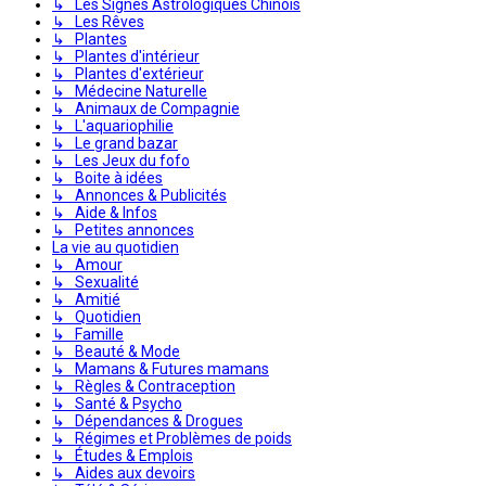
↳ Les Signes Astrologiques Chinois
↳ Les Rêves
↳ Plantes
↳ Plantes d'intérieur
↳ Plantes d'extérieur
↳ Médecine Naturelle
↳ Animaux de Compagnie
↳ L'aquariophilie
↳ Le grand bazar
↳ Les Jeux du fofo
↳ Boite à idées
↳ Annonces & Publicités
↳ Aide & Infos
↳ Petites annonces
La vie au quotidien
↳ Amour
↳ Sexualité
↳ Amitié
↳ Quotidien
↳ Famille
↳ Beauté & Mode
↳ Mamans & Futures mamans
↳ Règles & Contraception
↳ Santé & Psycho
↳ Dépendances & Drogues
↳ Régimes et Problèmes de poids
↳ Études & Emplois
↳ Aides aux devoirs