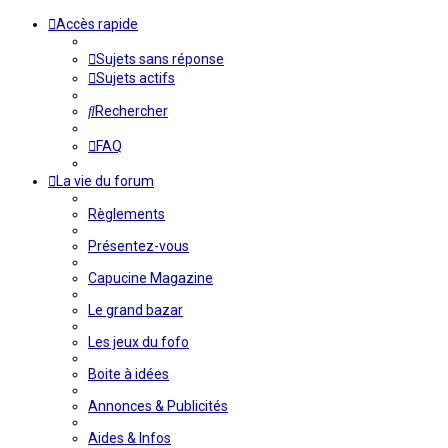
Accès rapide
Sujets sans réponse
Sujets actifs
Rechercher
FAQ
La vie du forum
Règlements
Présentez-vous
Capucine Magazine
Le grand bazar
Les jeux du fofo
Boite à idées
Annonces & Publicités
Aides & Infos