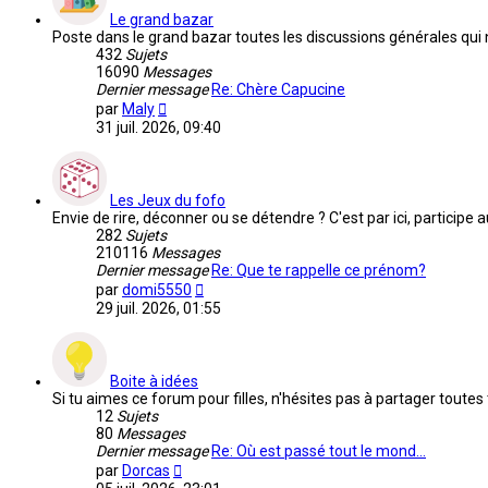
Le grand bazar
Poste dans le grand bazar toutes les discussions générales qui
432
Sujets
16090
Messages
Dernier message
Re: Chère Capucine
Voir
par
Maly
le
31 juil. 2026, 09:40
dernier
message
Les Jeux du fofo
Envie de rire, déconner ou se détendre ? C'est par ici, participe
282
Sujets
210116
Messages
Dernier message
Re: Que te rappelle ce prénom?
Voir
par
domi5550
le
29 juil. 2026, 01:55
dernier
message
Boite à idées
Si tu aimes ce forum pour filles, n'hésites pas à partager toutes
12
Sujets
80
Messages
Dernier message
Re: Où est passé tout le mond…
Voir
par
Dorcas
le