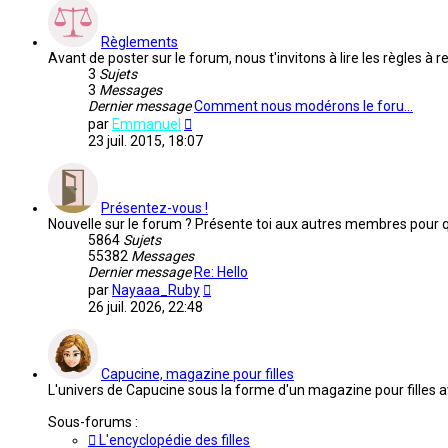
Règlements
Avant de poster sur le forum, nous t'invitons à lire les règles 
3
Sujets
3
Messages
Dernier message
Comment nous modérons le foru…
Voir
par
Emmanuel
le
23 juil. 2015, 18:07
dernier
message
Présentez-vous !
Nouvelle sur le forum ? Présente toi aux autres membres pour que
5864
Sujets
55382
Messages
Dernier message
Re: Hello
Voir
par
Nayaaa_Ruby
le
26 juil. 2026, 22:48
dernier
message
Capucine, magazine pour filles
L'univers de Capucine sous la forme d'un magazine pour filles a
Sous-forums :
L'encyclopédie des filles