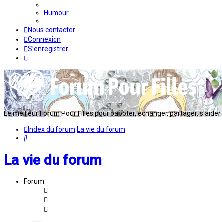
Humour
Nous contacter
Connexion
S’enregistrer
Le meilleur Forum Pour Filles pour papoter, échanger, partager, s'aider en
Index du forum
La vie du forum
Rechercher
La vie du forum
Forum