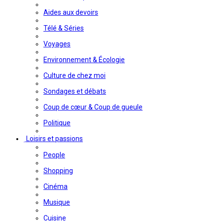
Aides aux devoirs
Télé & Séries
Voyages
Environnement & Écologie
Culture de chez moi
Sondages et débats
Coup de cœur & Coup de gueule
Politique
Loisirs et passions
People
Shopping
Cinéma
Musique
Cuisine