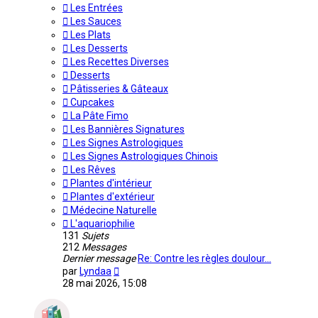
Les Entrées
Les Sauces
Les Plats
Les Desserts
Les Recettes Diverses
Desserts
Pâtisseries & Gâteaux
Cupcakes
La Pâte Fimo
Les Bannières Signatures
Les Signes Astrologiques
Les Signes Astrologiques Chinois
Les Rêves
Plantes d'intérieur
Plantes d'extérieur
Médecine Naturelle
L'aquariophilie
131
Sujets
212
Messages
Dernier message
Re: Contre les règles doulour…
Voir
par
Lyndaa
le
28 mai 2026, 15:08
dernier
message