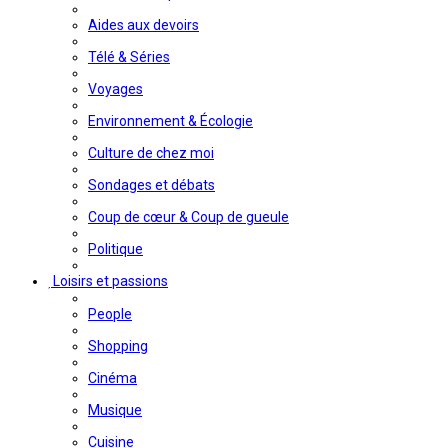
Aides aux devoirs
Télé & Séries
Voyages
Environnement & Écologie
Culture de chez moi
Sondages et débats
Coup de cœur & Coup de gueule
Politique
Loisirs et passions
People
Shopping
Cinéma
Musique
Cuisine