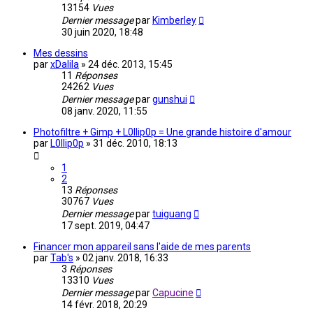
13154
Vues
Dernier message
par
Kimberley
30 juin 2020, 18:48
Mes dessins
par
xDalila
»
24 déc. 2013, 15:45
11
Réponses
24262
Vues
Dernier message
par
gunshui
08 janv. 2020, 11:55
Photofiltre + Gimp + L0llip0p = Une grande histoire d'amour
par
L0llip0p
»
31 déc. 2010, 18:13
1
2
13
Réponses
30767
Vues
Dernier message
par
tuiguang
17 sept. 2019, 04:47
Financer mon appareil sans l'aide de mes parents
par
Tab's
»
02 janv. 2018, 16:33
3
Réponses
13310
Vues
Dernier message
par
Capucine
14 févr. 2018, 20:29