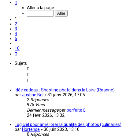
Page
1
Aller à la page :
sur
10
1
2
3
4
5
…
10
Suivante
Sujets
Idée cadeau : Shooting photo dans la Loire (Roanne)
par
Justine Bel
»
31 janv. 2026, 17:05
2
Réponses
975
Vues
Dernier message
par
parfaite
24 févr. 2026, 13:32
Logiciel pour améliorer la qualité des photos (culinaires)
par
Hortense
»
30 juin 2023, 13:10
0
Réponses