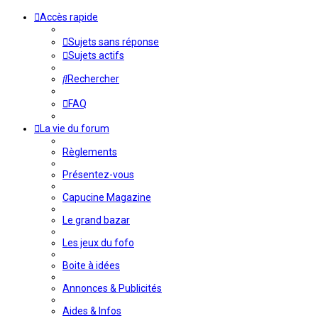
Accès rapide
Sujets sans réponse
Sujets actifs
Rechercher
FAQ
La vie du forum
Règlements
Présentez-vous
Capucine Magazine
Le grand bazar
Les jeux du fofo
Boite à idées
Annonces & Publicités
Aides & Infos