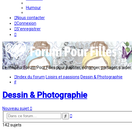
Humour
Nous contacter
Connexion
S’enregistrer
Le meilleur Forum Pour Filles pour papoter, échanger, partager, s'aider en
Index du forum
Loisirs et passions
Dessin & Photographie
Rechercher
Dessin & Photographie
Nouveau sujet
Recherche
Rechercher
avancée
142 sujets