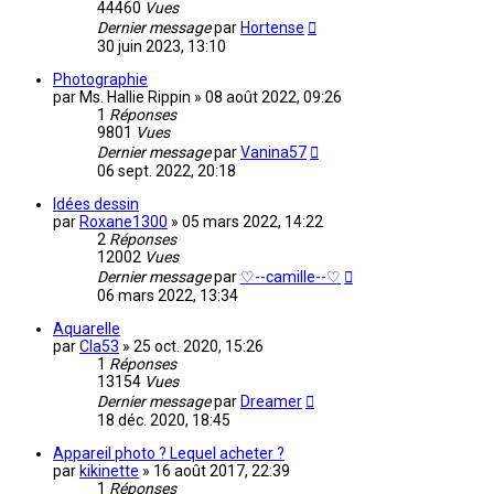
44460
Vues
Dernier message
par
Hortense
30 juin 2023, 13:10
Photographie
par
Ms. Hallie Rippin
»
08 août 2022, 09:26
1
Réponses
9801
Vues
Dernier message
par
Vanina57
06 sept. 2022, 20:18
Idées dessin
par
Roxane1300
»
05 mars 2022, 14:22
2
Réponses
12002
Vues
Dernier message
par
♡--camille--♡
06 mars 2022, 13:34
Aquarelle
par
Cla53
»
25 oct. 2020, 15:26
1
Réponses
13154
Vues
Dernier message
par
Dreamer
18 déc. 2020, 18:45
Appareil photo ? Lequel acheter ?
par
kikinette
»
16 août 2017, 22:39
1
Réponses