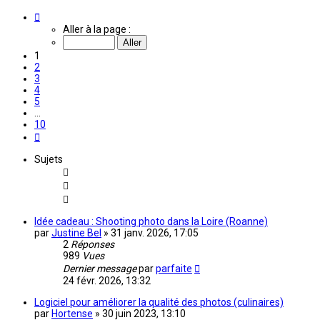
Page
1
Aller à la page :
sur
10
1
2
3
4
5
…
10
Suivante
Sujets
Idée cadeau : Shooting photo dans la Loire (Roanne)
par
Justine Bel
»
31 janv. 2026, 17:05
2
Réponses
989
Vues
Dernier message
par
parfaite
24 févr. 2026, 13:32
Logiciel pour améliorer la qualité des photos (culinaires)
par
Hortense
»
30 juin 2023, 13:10