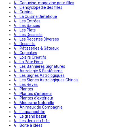
↳ Capucine, magazine pour filles
↳ L'encyclopédie des filles
↳ Cuisine
↳ La Cuisine Diététique
↳ Les Entrées
↳ Les Sauces
↳ Les Plats
↳ Les Desserts
↳ Les Recettes Diverses
↳ Desserts
↳ Pâtisseries & Gâteaux
↳ Cupcakes
↳ Loisirs Créatifs
↳ La Pâte Fimo
↳ Les Bannières Signatures
↳ Astrologie & Ésotérisme
↳ Les Signes Astrologiques
↳ Les Signes Astrologiques Chinois
↳ Les Rêves
↳ Plantes
↳ Plantes d'intérieur
↳ Plantes d'extérieur
↳ Médecine Naturelle
↳ Animaux de Compagnie
↳ L'aquariophilie
↳ Le grand bazar
↳ Les Jeux du fofo
↳ Boite à idées