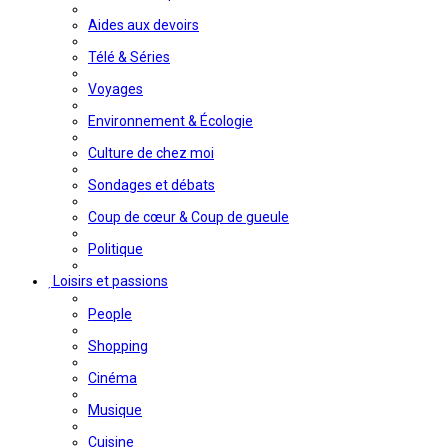
Aides aux devoirs
Télé & Séries
Voyages
Environnement & Écologie
Culture de chez moi
Sondages et débats
Coup de cœur & Coup de gueule
Politique
Loisirs et passions
People
Shopping
Cinéma
Musique
Cuisine