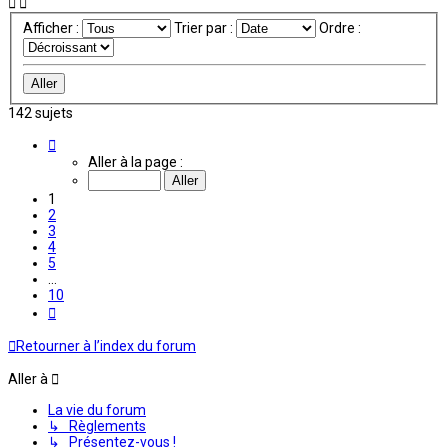
Afficher :
Trier par :
Ordre :
142 sujets
Page
1
Aller à la page :
sur
10
1
2
3
4
5
…
10
Suivante
Retourner à l’index du forum
Aller à
La vie du forum
↳ Règlements
↳ Présentez-vous !