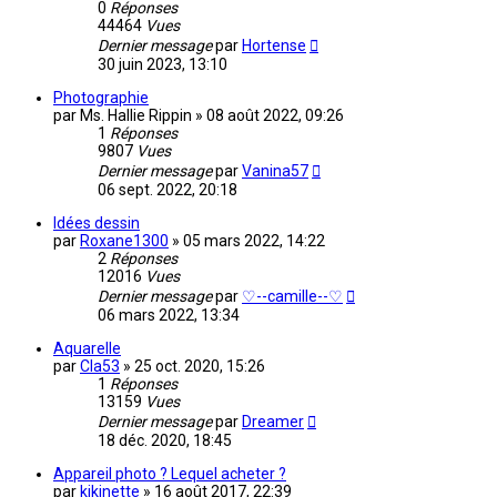
0
Réponses
44464
Vues
Dernier message
par
Hortense
30 juin 2023, 13:10
Photographie
par
Ms. Hallie Rippin
»
08 août 2022, 09:26
1
Réponses
9807
Vues
Dernier message
par
Vanina57
06 sept. 2022, 20:18
Idées dessin
par
Roxane1300
»
05 mars 2022, 14:22
2
Réponses
12016
Vues
Dernier message
par
♡--camille--♡
06 mars 2022, 13:34
Aquarelle
par
Cla53
»
25 oct. 2020, 15:26
1
Réponses
13159
Vues
Dernier message
par
Dreamer
18 déc. 2020, 18:45
Appareil photo ? Lequel acheter ?
par
kikinette
»
16 août 2017, 22:39