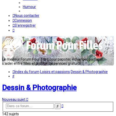
Humour
Nous contacter
Connexion
S’enregistrer
Le meilleur Forum Pour Filles pour papoter, échanger, partager,
s'aider entre filles et profiter de services gratuits...
Index du forum
Loisirs et passions
Dessin & Photographie
Rechercher
Dessin & Photographie
Nouveau sujet
Recherche
Rechercher
avancée
142 sujets