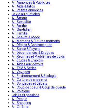
↳ Annonces & Publicités
↳ Aide & Infos
↳ Petites annonces
La vie au quotidien
↳ Amour
↳ Sexualité
↳ Amitié
↳ Quotidien
↳ Famille
↳ Beauté & Mode
↳ Mamans & Futures mamans
↳ Règles & Contraception
↳ Santé & Psycho
↳ Dépendances & Drogues
↳ Régimes et Problèmes de poids
↳ Études & Emplois
↳ Aides aux devoirs
↳ Télé & Séries
↳ Voyages
↳ Environnement & Écologie
↳ Culture de chez moi
↳ Sondages et débats
↳ Coup de coeur & Coup de gueule
↳ Politique
Loisirs et passions
↳ People
↳ Shopping
↳ Cinéma