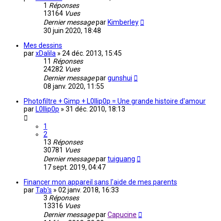
1
Réponses
13164
Vues
Dernier message
par
Kimberley
30 juin 2020, 18:48
Mes dessins
par
xDalila
»
24 déc. 2013, 15:45
11
Réponses
24282
Vues
Dernier message
par
gunshui
08 janv. 2020, 11:55
Photofiltre + Gimp + L0llip0p = Une grande histoire d'amour
par
L0llip0p
»
31 déc. 2010, 18:13
1
2
13
Réponses
30781
Vues
Dernier message
par
tuiguang
17 sept. 2019, 04:47
Financer mon appareil sans l'aide de mes parents
par
Tab's
»
02 janv. 2018, 16:33
3
Réponses
13316
Vues
Dernier message
par
Capucine