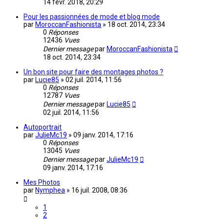
14 févr. 2018, 20:29
Pour les passionnées de mode et blog mode
par
MoroccanFashionista
»
18 oct. 2014, 23:34
0
Réponses
12436
Vues
Dernier message
par
MoroccanFashionista
18 oct. 2014, 23:34
Un bon site pour faire des montages photos ?
par
Lucie85
»
02 juil. 2014, 11:56
0
Réponses
12787
Vues
Dernier message
par
Lucie85
02 juil. 2014, 11:56
Autoportrait
par
JulieMc19
»
09 janv. 2014, 17:16
0
Réponses
13045
Vues
Dernier message
par
JulieMc19
09 janv. 2014, 17:16
Mes Photos
par
Nymphea
»
16 juil. 2008, 08:36
1
2