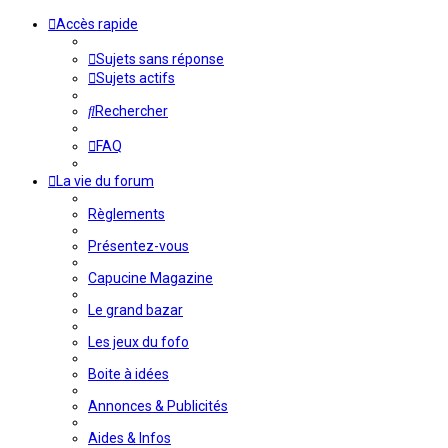
Accès rapide
Sujets sans réponse
Sujets actifs
Rechercher
FAQ
La vie du forum
Règlements
Présentez-vous
Capucine Magazine
Le grand bazar
Les jeux du fofo
Boite à idées
Annonces & Publicités
Aides & Infos