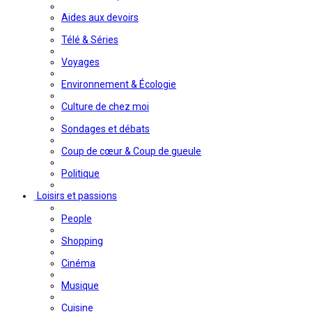
Aides aux devoirs
Télé & Séries
Voyages
Environnement & Écologie
Culture de chez moi
Sondages et débats
Coup de cœur & Coup de gueule
Politique
Loisirs et passions
People
Shopping
Cinéma
Musique
Cuisine