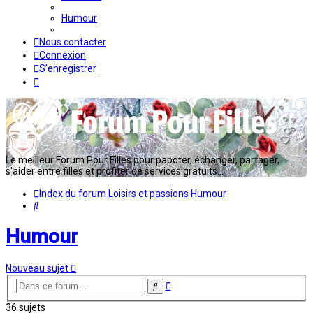
Humour
Nous contacter
Connexion
S’enregistrer
Le meilleur Forum Pour Filles pour papoter, échanger, partager,
s'aider entre filles et profiter de services gratuits...
Index du forum
Loisirs et passions
Humour
Rechercher
Humour
Nouveau sujet
Recherche
Rechercher
avancée
36 sujets