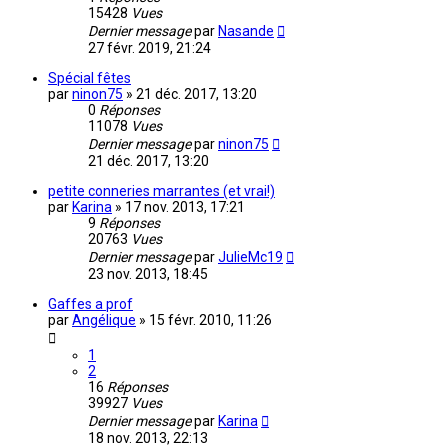
15428
Vues
Dernier message
par
Nasande
27 févr. 2019, 21:24
Spécial fêtes
par
ninon75
»
21 déc. 2017, 13:20
0
Réponses
11078
Vues
Dernier message
par
ninon75
21 déc. 2017, 13:20
petite conneries marrantes (et vrai!)
par
Karina
»
17 nov. 2013, 17:21
9
Réponses
20763
Vues
Dernier message
par
JulieMc19
23 nov. 2013, 18:45
Gaffes a prof
par
Angélique
»
15 févr. 2010, 11:26
1
2
16
Réponses
39927
Vues
Dernier message
par
Karina
18 nov. 2013, 22:13