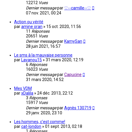
12212
Vues
Dernier message
par
♡--camille--♡
07 nov. 2021, 00:24
Action ou vérité
par
amine oran
»
15 oct. 2020, 11:56
11
Réponses
20651
Vues
Dernier message
par
KamySan
28 juin 2021, 16:57
Le sms à la mauvaise personne
par
Lavanou15
»
31 mars 2020, 12:19
6
Réponses
16023
Vues
Dernier message
par
Capucine
31 mars 2020, 14:52
Mes VDM
par
xDalila
»
24 déc. 2013, 22:12
3
Réponses
15917
Vues
Dernier message
par
Agnès 130719
29 janv. 2020, 23:10
Les hommes, c'est comme!
par
cat-london
»
01 sept. 2013, 02:18
1
Réponses