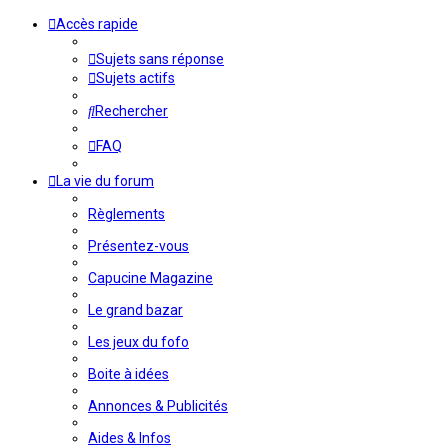
Accès rapide
Sujets sans réponse
Sujets actifs
Rechercher
FAQ
La vie du forum
Règlements
Présentez-vous
Capucine Magazine
Le grand bazar
Les jeux du fofo
Boite à idées
Annonces & Publicités
Aides & Infos