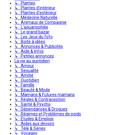
↳ Plantes
↳ Plantes d'intérieur
↳ Plantes d'extérieur
↳ Médecine Naturelle
↳ Animaux de Compagnie
↳ L'aquariophilie
↳ Le grand bazar
↳ Les Jeux du fofo
↳ Boite à idées
↳ Annonces & Publicités
↳ Aide & Infos
↳ Petites annonces
La vie au quotidien
↳ Amour
↳ Sexualité
↳ Amitié
↳ Quotidien
↳ Famille
↳ Beauté & Mode
↳ Mamans & Futures mamans
↳ Règles & Contraception
↳ Santé & Psycho
↳ Dépendances & Drogues
↳ Régimes et Problèmes de poids
↳ Études & Emplois
↳ Aides aux devoirs
↳ Télé & Séries
↳ Voyages