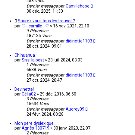
458
Vues
Dernier message
par
Camillehope
30 déc. 2025, 11:30
Saurez vous tous les trouver ?
par
♡--camille--♡
»
16 nov. 2021, 22:10
9
Réponses
187135
Vues
Dernier message
par
didinette1103
28 oct. 2024, 09:01
Chihuahua
par
Sissi la best
»
23 juil. 2024, 03:03
1
Réponses
6638
Vues
Dernier message
par
didinette1103
27 oct. 2024, 20:47
Devinette!
par
Célia02
»
29 déc. 2016, 06:50
3
Réponses
15634
Vues
Dernier message
par
Audrey09
24 févr. 2024, 00:28
Mon père dyslexique...
par
Agnès 130719
»
30 janv. 2020, 22:07
2
Réponses