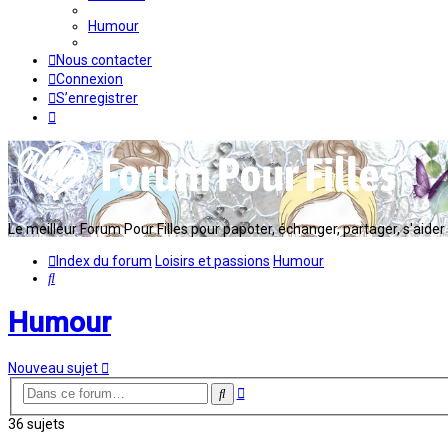
Humour
Nous contacter
Connexion
S’enregistrer
Le meilleur Forum Pour Filles pour papoter, échanger, partager, s'aider en
Index du forum
Loisirs et passions
Humour
Rechercher
Humour
Nouveau sujet
Recherche
Rechercher
avancée
36 sujets