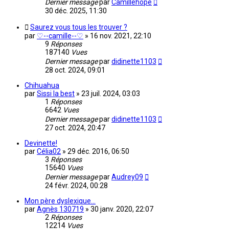
Dernier message
par
Camillehope
30 déc. 2025, 11:30
Saurez vous tous les trouver ?
par
♡--camille--♡
»
16 nov. 2021, 22:10
9
Réponses
187140
Vues
Dernier message
par
didinette1103
28 oct. 2024, 09:01
Chihuahua
par
Sissi la best
»
23 juil. 2024, 03:03
1
Réponses
6642
Vues
Dernier message
par
didinette1103
27 oct. 2024, 20:47
Devinette!
par
Célia02
»
29 déc. 2016, 06:50
3
Réponses
15640
Vues
Dernier message
par
Audrey09
24 févr. 2024, 00:28
Mon père dyslexique...
par
Agnès 130719
»
30 janv. 2020, 22:07
2
Réponses
12214
Vues