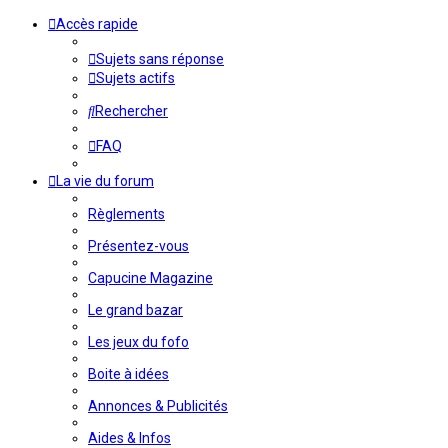
Accès rapide
Sujets sans réponse
Sujets actifs
Rechercher
FAQ
La vie du forum
Règlements
Présentez-vous
Capucine Magazine
Le grand bazar
Les jeux du fofo
Boite à idées
Annonces & Publicités
Aides & Infos