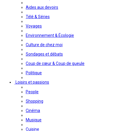
Aides aux devoirs
Télé & Séries
Voyages
Environnement & Écologie
Culture de chez moi
Sondages et débats
Coup de cœur & Coup de gueule
Politique
Loisirs et passions
People
Shopping
Cinéma
Musique
Cuisine