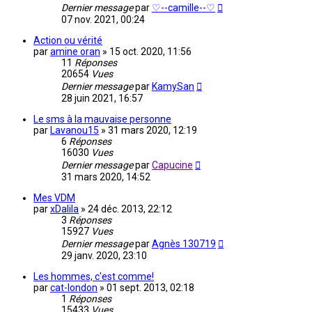
Dernier message
par
♡--camille--♡
07 nov. 2021, 00:24
Action ou vérité
par
amine oran
»
15 oct. 2020, 11:56
11
Réponses
20654
Vues
Dernier message
par
KamySan
28 juin 2021, 16:57
Le sms à la mauvaise personne
par
Lavanou15
»
31 mars 2020, 12:19
6
Réponses
16030
Vues
Dernier message
par
Capucine
31 mars 2020, 14:52
Mes VDM
par
xDalila
»
24 déc. 2013, 22:12
3
Réponses
15927
Vues
Dernier message
par
Agnès 130719
29 janv. 2020, 23:10
Les hommes, c'est comme!
par
cat-london
»
01 sept. 2013, 02:18
1
Réponses
15433
Vues