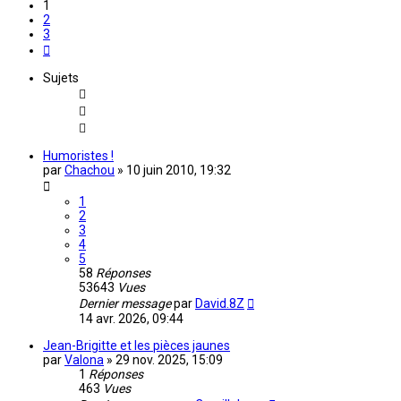
1
2
3
Suivante
Sujets
Humoristes !
par
Chachou
»
10 juin 2010, 19:32
1
2
3
4
5
58
Réponses
53643
Vues
Dernier message
par
David.8Z
14 avr. 2026, 09:44
Jean-Brigitte et les pièces jaunes
par
Valona
»
29 nov. 2025, 15:09
1
Réponses
463
Vues