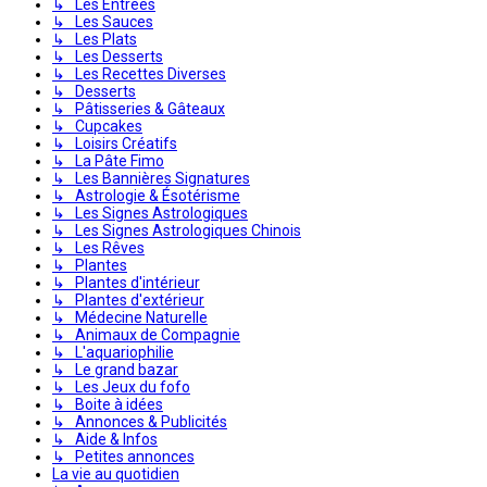
↳ Les Entrées
↳ Les Sauces
↳ Les Plats
↳ Les Desserts
↳ Les Recettes Diverses
↳ Desserts
↳ Pâtisseries & Gâteaux
↳ Cupcakes
↳ Loisirs Créatifs
↳ La Pâte Fimo
↳ Les Bannières Signatures
↳ Astrologie & Ésotérisme
↳ Les Signes Astrologiques
↳ Les Signes Astrologiques Chinois
↳ Les Rêves
↳ Plantes
↳ Plantes d'intérieur
↳ Plantes d'extérieur
↳ Médecine Naturelle
↳ Animaux de Compagnie
↳ L'aquariophilie
↳ Le grand bazar
↳ Les Jeux du fofo
↳ Boite à idées
↳ Annonces & Publicités
↳ Aide & Infos
↳ Petites annonces
La vie au quotidien