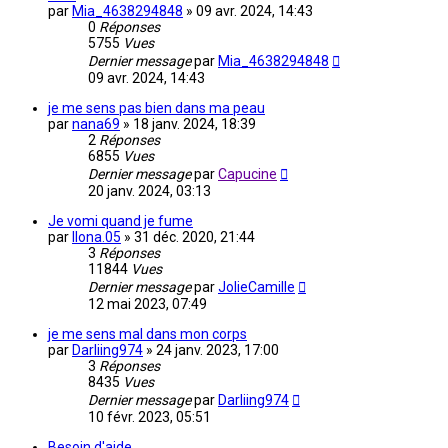
par
Mia_4638294848
»
09 avr. 2024, 14:43
0
Réponses
5755
Vues
Dernier message
par
Mia_4638294848
09 avr. 2024, 14:43
je me sens pas bien dans ma peau
par
nana69
»
18 janv. 2024, 18:39
2
Réponses
6855
Vues
Dernier message
par
Capucine
20 janv. 2024, 03:13
Je vomi quand je fume
par
Ilona.05
»
31 déc. 2020, 21:44
3
Réponses
11844
Vues
Dernier message
par
JolieCamille
12 mai 2023, 07:49
je me sens mal dans mon corps
par
Darliing974
»
24 janv. 2023, 17:00
3
Réponses
8435
Vues
Dernier message
par
Darliing974
10 févr. 2023, 05:51
Besoin d'aide.