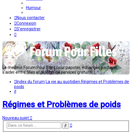
Humour
Nous contacter
Connexion
S’enregistrer
Le meilleur Forum Pour Filles pour papoter, échanger, partager,
s'aider entre filles et profiter de services gratuits...
Index du forum
La vie au quotidien
Régimes et Problèmes de
poids
Rechercher
Régimes et Problèmes de poids
Nouveau sujet
Recherche
Rechercher
avancée