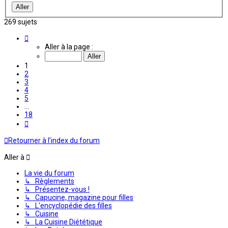
269 sujets
Page
1
Aller à la page :
sur
18
1
2
3
4
5
…
18
Suivante
Retourner à l’index du forum
Aller à
La vie du forum
↳ Règlements
↳ Présentez-vous !
↳ Capucine, magazine pour filles
↳ L'encyclopédie des filles
↳ Cuisine
↳ La Cuisine Diététique