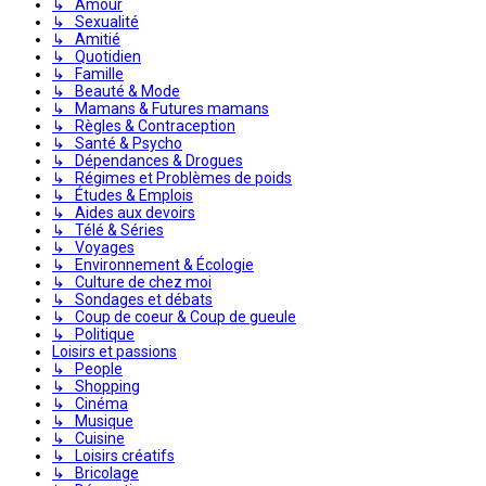
↳ Amour
↳ Sexualité
↳ Amitié
↳ Quotidien
↳ Famille
↳ Beauté & Mode
↳ Mamans & Futures mamans
↳ Règles & Contraception
↳ Santé & Psycho
↳ Dépendances & Drogues
↳ Régimes et Problèmes de poids
↳ Études & Emplois
↳ Aides aux devoirs
↳ Télé & Séries
↳ Voyages
↳ Environnement & Écologie
↳ Culture de chez moi
↳ Sondages et débats
↳ Coup de coeur & Coup de gueule
↳ Politique
Loisirs et passions
↳ People
↳ Shopping
↳ Cinéma
↳ Musique
↳ Cuisine
↳ Loisirs créatifs
↳ Bricolage