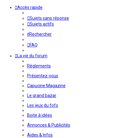
Accès rapide
Sujets sans réponse
Sujets actifs
Rechercher
FAQ
La vie du forum
Règlements
Présentez-vous
Capucine Magazine
Le grand bazar
Les jeux du fofo
Boite à idées
Annonces & Publicités
Aides & Infos