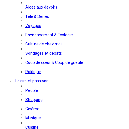
Aides aux devoirs
Télé & Séries
Voyages
Environnement & Écologie
Culture de chez moi
Sondages et débats
Coup de cœur & Coup de gueule
Politique
Loisirs et passions
People
Shopping
Cinéma
Musique
Cuisine