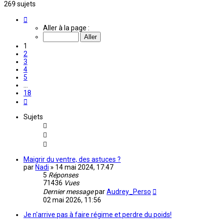
269 sujets
Page
1
Aller à la page :
sur
18
1
2
3
4
5
…
18
Suivante
Sujets
Maigrir du ventre, des astuces ?
par
Nadi
»
14 mai 2024, 17:47
5
Réponses
71436
Vues
Dernier message
par
Audrey_Perso
02 mai 2026, 11:56
Je n'arrive pas à faire régime et perdre du poids!