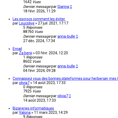
1642
Vues
Dernier message
par
Gianna
18 févr. 2026, 11:29
Les escrocs comment les éviter.
par
Loucolive
»
27 juil. 2021, 17:17
5
Réponses
88760
Vues
Dernier message
par
anna-bulle
27 déc. 2024, 17:34
Email
par
Za benji
»
03 févr. 2024, 12:20
1
Réponses
8602
Vues
Dernier message
par
anna-bulle
04 févr. 2024, 09:28
Connaissez vous des bonnes plateformes pour herberger mes 
par
olivia7
»
14 août 2023, 17:33
0
Réponses
7925
Vues
Dernier message
par
olivia7
14 août 2023, 17:33
Bizareries informatiques
par
Valona
»
11 mars 2023, 14:29
9
Réponses