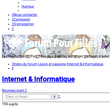
Humour
Nous contacter
Connexion
S’enregistrer
Le meilleur Forum Pour Filles pour papoter, échanger, partager, s'aider en
Index du forum
Loisirs et passions
Internet & Informatique
Rechercher
Internet & Informatique
Nouveau sujet
Recherche
Rechercher
avancée
194 sujets