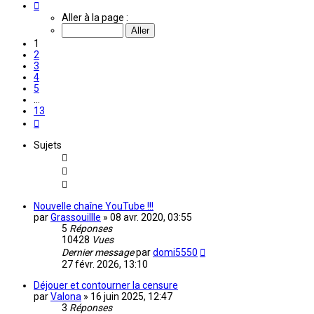
Page
1
Aller à la page :
sur
13
1
2
3
4
5
…
13
Suivante
Sujets
Nouvelle chaîne YouTube !!!
par
Grassouillle
»
08 avr. 2020, 03:55
5
Réponses
10428
Vues
Dernier message
par
domi5550
27 févr. 2026, 13:10
Déjouer et contourner la censure
par
Valona
»
16 juin 2025, 12:47
3
Réponses