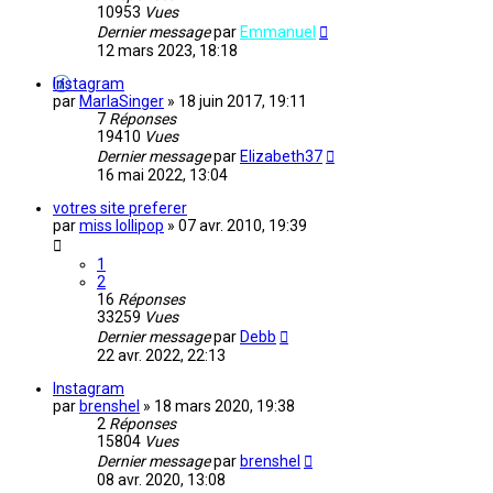
10953
Vues
Dernier message
par
Emmanuel
12 mars 2023, 18:18
Instagram
par
MarlaSinger
»
18 juin 2017, 19:11
7
Réponses
19410
Vues
Dernier message
par
Elizabeth37
16 mai 2022, 13:04
votres site preferer
par
miss lollipop
»
07 avr. 2010, 19:39
1
2
16
Réponses
33259
Vues
Dernier message
par
Debb
22 avr. 2022, 22:13
Instagram
par
brenshel
»
18 mars 2020, 19:38
2
Réponses
15804
Vues
Dernier message
par
brenshel
08 avr. 2020, 13:08