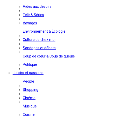
Aides aux devoirs
Télé & Séries
Voyages
Environnement & Écologie
Culture de chez moi
Sondages et débats
Coup de cœur & Coup de gueule
Politique
Loisirs et passions
People
Shopping
Cinéma
Musique
Cuisine