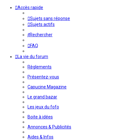
Accès rapide
Sujets sans réponse
Sujets actifs
Rechercher
FAQ
La vie du forum
Règlements
Présentez-vous
Capucine Magazine
Le grand bazar
Les jeux du fofo
Boite à idées
Annonces & Publicités
Aides & Infos