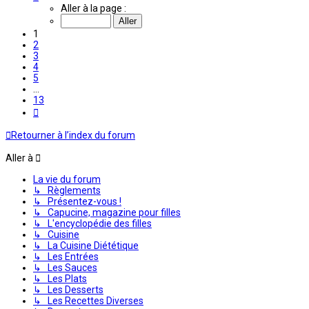
1
Aller à la page :
sur
13
1
2
3
4
5
…
13
Suivante
Retourner à l’index du forum
Aller à
La vie du forum
↳ Règlements
↳ Présentez-vous !
↳ Capucine, magazine pour filles
↳ L'encyclopédie des filles
↳ Cuisine
↳ La Cuisine Diététique
↳ Les Entrées
↳ Les Sauces
↳ Les Plats
↳ Les Desserts
↳ Les Recettes Diverses