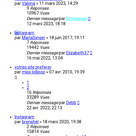
par
Valona
»
11 mars 2023, 14:29
9
Réponses
10967
Vues
Dernier message
par
Emmanuel
12 mars 2023, 18:18
Instagram
par
MarlaSinger
»
18 juin 2017, 19:11
7
Réponses
19442
Vues
Dernier message
par
Elizabeth37
16 mai 2022, 13:04
votres site preferer
par
miss lollipop
»
07 avr. 2010, 19:39
1
2
16
Réponses
33289
Vues
Dernier message
par
Debb
22 avr. 2022, 22:13
Instagram
par
brenshel
»
18 mars 2020, 19:38
2
Réponses
15814
Vues