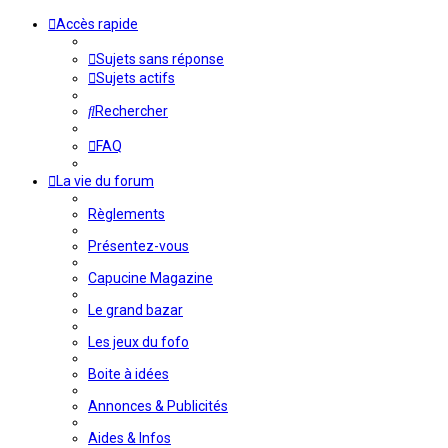
Accès rapide
Sujets sans réponse
Sujets actifs
Rechercher
FAQ
La vie du forum
Règlements
Présentez-vous
Capucine Magazine
Le grand bazar
Les jeux du fofo
Boite à idées
Annonces & Publicités
Aides & Infos