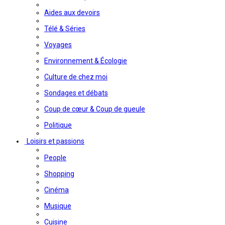
Aides aux devoirs
Télé & Séries
Voyages
Environnement & Écologie
Culture de chez moi
Sondages et débats
Coup de cœur & Coup de gueule
Politique
Loisirs et passions
People
Shopping
Cinéma
Musique
Cuisine