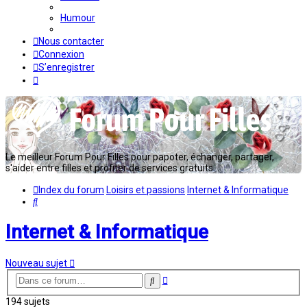
Humour
Nous contacter
Connexion
S’enregistrer
Le meilleur Forum Pour Filles pour papoter, échanger, partager,
s'aider entre filles et profiter de services gratuits...
Index du forum
Loisirs et passions
Internet & Informatique
Rechercher
Internet & Informatique
Nouveau sujet
Recherche
Rechercher
avancée
194 sujets