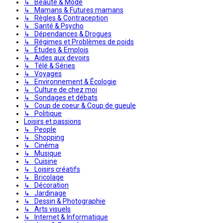
↳ Beauté & Mode
↳ Mamans & Futures mamans
↳ Règles & Contraception
↳ Santé & Psycho
↳ Dépendances & Drogues
↳ Régimes et Problèmes de poids
↳ Études & Emplois
↳ Aides aux devoirs
↳ Télé & Séries
↳ Voyages
↳ Environnement & Écologie
↳ Culture de chez moi
↳ Sondages et débats
↳ Coup de coeur & Coup de gueule
↳ Politique
Loisirs et passions
↳ People
↳ Shopping
↳ Cinéma
↳ Musique
↳ Cuisine
↳ Loisirs créatifs
↳ Bricolage
↳ Décoration
↳ Jardinage
↳ Dessin & Photographie
↳ Arts visuels
↳ Internet & Informatique