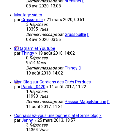
Dernier message
par
brenshel
08 avr. 2020, 13:08
Montage video
par
Grassouillle
»
21 mars 2020, 00:51
3
Réponses
13395
Vues
Dernier message
par
Grassouillle
08 avr. 2020, 03:56
Instagram et Youtube
par
Thingy
»
19 août 2018, 14:02
0
Réponses
9514
Vues
Dernier message
par
Thingy
19 août 2018, 14:02
Mon Blog sur Gardiens des Cités Perdues
par
Panda_0420
»
11 août 2017, 11:22
1
Réponses
11993
Vues
Dernier message
par
PassionMagieBlanche
11 août 2017, 11:31
Connaissez-vous une bonne plateforme blog ?
par
Jenny.
»
25 mars 2013, 18:57
3
Réponses
14364
Vues