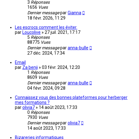
3
Réponses
1656
Vues
Dernier message
par
Gianna
18 févr. 2026, 11:29
Les escrocs comment les éviter.
par
Loucolive
»
27 juil. 2021, 17:17
5
Réponses
88775
Vues
Dernier message
par
anna-bulle
27 déc. 2024, 17:34
Email
par
Za benji
»
03 févr. 2024, 12:20
1
Réponses
8609
Vues
Dernier message
par
anna-bulle
04 févr. 2024, 09:28
Connaissez vous des bonnes plateformes pour herberger
mes formations ?
par
olivia7
»
14 août 2023, 17:33
0
Réponses
7930
Vues
Dernier message
par
olivia7
14 août 2023, 17:33
Bizareries informatiques