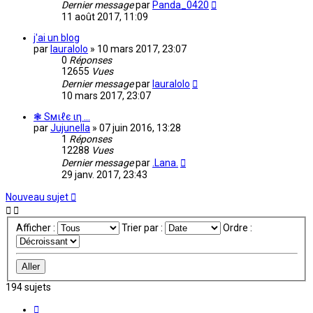
Dernier message
par
Panda_0420
11 août 2017, 11:09
j'ai un blog
par
lauralolo
»
10 mars 2017, 23:07
0
Réponses
12655
Vues
Dernier message
par
lauralolo
10 mars 2017, 23:07
❃ Sмιℓє ιη ...
par
Jujunella
»
07 juin 2016, 13:28
1
Réponses
12288
Vues
Dernier message
par
.Lana.
29 janv. 2017, 23:43
Nouveau sujet
Afficher :
Trier par :
Ordre :
194 sujets
Page