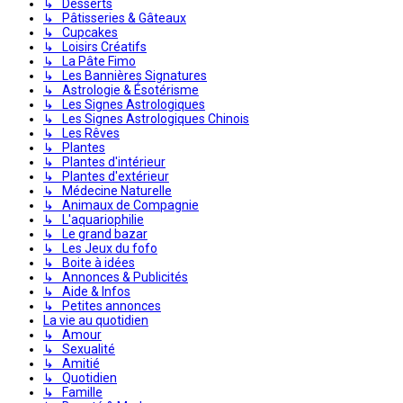
↳ Desserts
↳ Pâtisseries & Gâteaux
↳ Cupcakes
↳ Loisirs Créatifs
↳ La Pâte Fimo
↳ Les Bannières Signatures
↳ Astrologie & Ésotérisme
↳ Les Signes Astrologiques
↳ Les Signes Astrologiques Chinois
↳ Les Rêves
↳ Plantes
↳ Plantes d'intérieur
↳ Plantes d'extérieur
↳ Médecine Naturelle
↳ Animaux de Compagnie
↳ L'aquariophilie
↳ Le grand bazar
↳ Les Jeux du fofo
↳ Boite à idées
↳ Annonces & Publicités
↳ Aide & Infos
↳ Petites annonces
La vie au quotidien
↳ Amour
↳ Sexualité
↳ Amitié
↳ Quotidien
↳ Famille