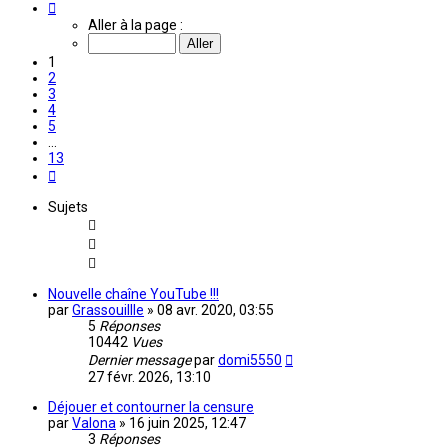
Page
1
Aller à la page :
sur
13
1
2
3
4
5
…
13
Suivante
Sujets
Nouvelle chaîne YouTube !!!
par
Grassouillle
»
08 avr. 2020, 03:55
5
Réponses
10442
Vues
Dernier message
par
domi5550
27 févr. 2026, 13:10
Déjouer et contourner la censure
par
Valona
»
16 juin 2025, 12:47
3
Réponses