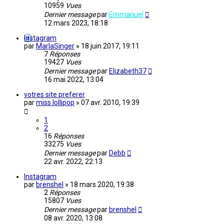
10959
Vues
Dernier message
par
Emmanuel
12 mars 2023, 18:18
Instagram
par
MarlaSinger
»
18 juin 2017, 19:11
7
Réponses
19427
Vues
Dernier message
par
Elizabeth37
16 mai 2022, 13:04
votres site preferer
par
miss lollipop
»
07 avr. 2010, 19:39
1
2
16
Réponses
33275
Vues
Dernier message
par
Debb
22 avr. 2022, 22:13
Instagram
par
brenshel
»
18 mars 2020, 19:38
2
Réponses
15807
Vues
Dernier message
par
brenshel
08 avr. 2020, 13:08