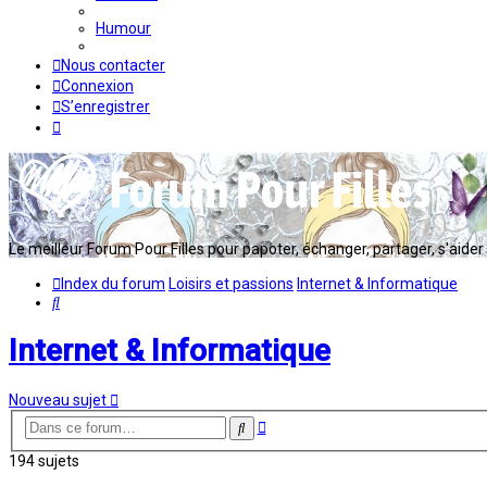
Humour
Nous contacter
Connexion
S’enregistrer
Le meilleur Forum Pour Filles pour papoter, échanger, partager, s'aider en
Index du forum
Loisirs et passions
Internet & Informatique
Rechercher
Internet & Informatique
Nouveau sujet
Recherche
Rechercher
avancée
194 sujets