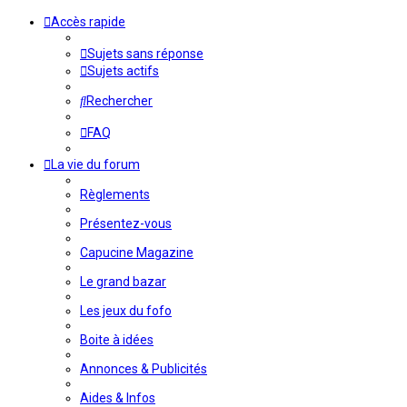
Accès rapide
Sujets sans réponse
Sujets actifs
Rechercher
FAQ
La vie du forum
Règlements
Présentez-vous
Capucine Magazine
Le grand bazar
Les jeux du fofo
Boite à idées
Annonces & Publicités
Aides & Infos