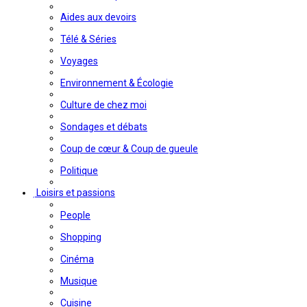
Aides aux devoirs
Télé & Séries
Voyages
Environnement & Écologie
Culture de chez moi
Sondages et débats
Coup de cœur & Coup de gueule
Politique
Loisirs et passions
People
Shopping
Cinéma
Musique
Cuisine