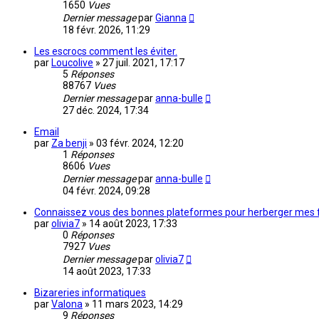
1650
Vues
Dernier message
par
Gianna
18 févr. 2026, 11:29
Les escrocs comment les éviter.
par
Loucolive
»
27 juil. 2021, 17:17
5
Réponses
88767
Vues
Dernier message
par
anna-bulle
27 déc. 2024, 17:34
Email
par
Za benji
»
03 févr. 2024, 12:20
1
Réponses
8606
Vues
Dernier message
par
anna-bulle
04 févr. 2024, 09:28
Connaissez vous des bonnes plateformes pour herberger mes 
par
olivia7
»
14 août 2023, 17:33
0
Réponses
7927
Vues
Dernier message
par
olivia7
14 août 2023, 17:33
Bizareries informatiques
par
Valona
»
11 mars 2023, 14:29
9
Réponses