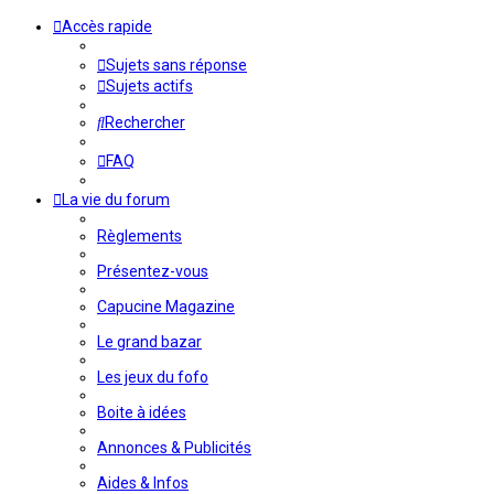
Accès rapide
Sujets sans réponse
Sujets actifs
Rechercher
FAQ
La vie du forum
Règlements
Présentez-vous
Capucine Magazine
Le grand bazar
Les jeux du fofo
Boite à idées
Annonces & Publicités
Aides & Infos