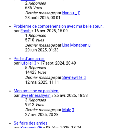
2
Réponses
685
Vues
Dernier message
par
Nanou._
23 août 2025, 00:01
Problème de compréhension avec ma belle sœur…
par
Frosh
»
16 avr. 2025, 15:09
1
Réponses
5710
Vues
Dernier message
par
Lisa Monaban
29 juin 2025, 01:33
Perte d'une amie
par
lufolie13
»
17 sept. 2024, 20:49
5
Réponses
14423
Vues
Dernier message
par
Sevnewlife
12 mai 2025, 11:11
Mon amie ne va pas bien.
par
Sweetnesshyein
»
25 avr. 2025, 18:53
3
Réponses
9912
Vues
Dernier message
par
Maly
27 avr. 2025, 20:28
Se faire des amies
par
Kimmydu06
»
08 févr. 2025, 13:24