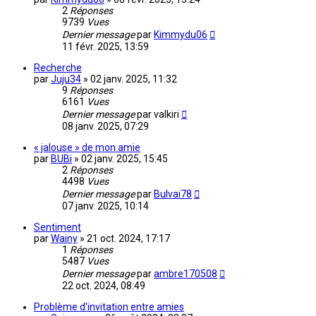
2
Réponses
9739
Vues
Dernier message
par
Kimmydu06
11 févr. 2025, 13:59
Recherche
par
Juju34
»
02 janv. 2025, 11:32
9
Réponses
6161
Vues
Dernier message
par
valkiri
08 janv. 2025, 07:29
« jalouse » de mon amie
par
BUBi
»
02 janv. 2025, 15:45
2
Réponses
4498
Vues
Dernier message
par
Bulvai78
07 janv. 2025, 10:14
Sentiment
par
Wainy
»
21 oct. 2024, 17:17
1
Réponses
5487
Vues
Dernier message
par
ambre170508
22 oct. 2024, 08:49
Problème d'invitation entre amies