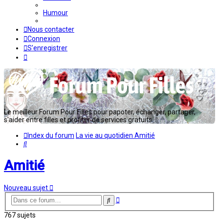
Humour
Nous contacter
Connexion
S’enregistrer
Le meilleur Forum Pour Filles pour papoter, échanger, partager,
s'aider entre filles et profiter de services gratuits...
Index du forum
La vie au quotidien
Amitié
Rechercher
Amitié
Nouveau sujet
Recherche
Rechercher
avancée
767 sujets