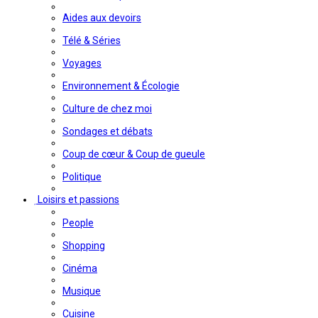
Aides aux devoirs
Télé & Séries
Voyages
Environnement & Écologie
Culture de chez moi
Sondages et débats
Coup de cœur & Coup de gueule
Politique
Loisirs et passions
People
Shopping
Cinéma
Musique
Cuisine