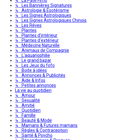
↳ La Pâte Fimo
↳ Les Bannières Signatures
↳ Astrologie & Ésotérisme
↳ Les Signes Astrologiques
↳ Les Signes Astrologiques Chinois
↳ Les Rêves
↳ Plantes
↳ Plantes d'intérieur
↳ Plantes d'extérieur
↳ Médecine Naturelle
↳ Animaux de Compagnie
↳ L'aquariophilie
↳ Le grand bazar
↳ Les Jeux du fofo
↳ Boite à idées
↳ Annonces & Publicités
↳ Aide & Infos
↳ Petites annonces
La vie au quotidien
↳ Amour
↳ Sexualité
↳ Amitié
↳ Quotidien
↳ Famille
↳ Beauté & Mode
↳ Mamans & Futures mamans
↳ Règles & Contraception
↳ Santé & Psycho