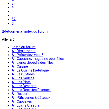
3
4
5
…
52
Suivante
Retourner à l’index du forum
Aller à
La vie du forum
↳ Règlements
↳ Présentez-vous !
↳ Capucine, magazine pour filles
↳ L'encyclopédie des filles
↳ Cuisine
↳ La Cuisine Diététique
↳ Les Entrées
↳ Les Sauces
↳ Les Plats
↳ Les Desserts
↳ Les Recettes Diverses
↳ Desserts
↳ Pâtisseries & Gâteaux
↳ Cupcakes
↳ Loisirs Créatifs