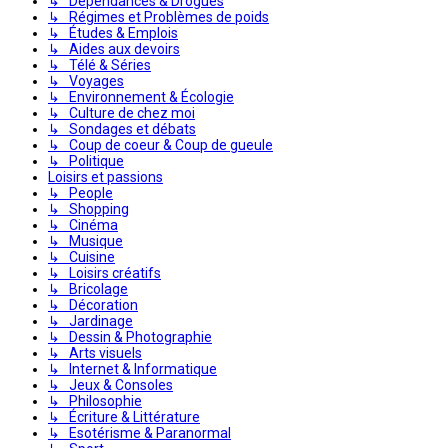
↳ Dépendances & Drogues
↳ Régimes et Problèmes de poids
↳ Études & Emplois
↳ Aides aux devoirs
↳ Télé & Séries
↳ Voyages
↳ Environnement & Écologie
↳ Culture de chez moi
↳ Sondages et débats
↳ Coup de coeur & Coup de gueule
↳ Politique
Loisirs et passions
↳ People
↳ Shopping
↳ Cinéma
↳ Musique
↳ Cuisine
↳ Loisirs créatifs
↳ Bricolage
↳ Décoration
↳ Jardinage
↳ Dessin & Photographie
↳ Arts visuels
↳ Internet & Informatique
↳ Jeux & Consoles
↳ Philosophie
↳ Écriture & Littérature
↳ Esotérisme & Paranormal