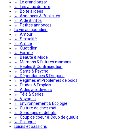
↳ Le grand bazar
↳ Les Jeux du fofo
↳ Boite à idées
↳ Annonces & Publicités
↳ Aide & Infos
↳ Petites annonces
La vie au quotidien
↳ Amour
↳ Sexualité
↳ Amitié
↳ Quotidien
↳ Famille
↳ Beauté & Mode
↳ Mamans & Futures mamans
↳ Règles & Contraception
↳ Santé & Psycho
↳ Dépendances & Drogues
↳ Régimes et Problèmes de poids
↳ Études & Emplois
↳ Aides aux devoirs
↳ Télé & Séries
↳ Voyages
↳ Environnement & Écologie
↳ Culture de chez moi
↳ Sondages et débats
↳ Coup de coeur & Coup de gueule
↳ Politique
Loisirs et passions