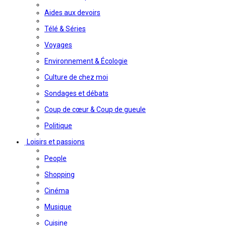
Aides aux devoirs
Télé & Séries
Voyages
Environnement & Écologie
Culture de chez moi
Sondages et débats
Coup de cœur & Coup de gueule
Politique
Loisirs et passions
People
Shopping
Cinéma
Musique
Cuisine