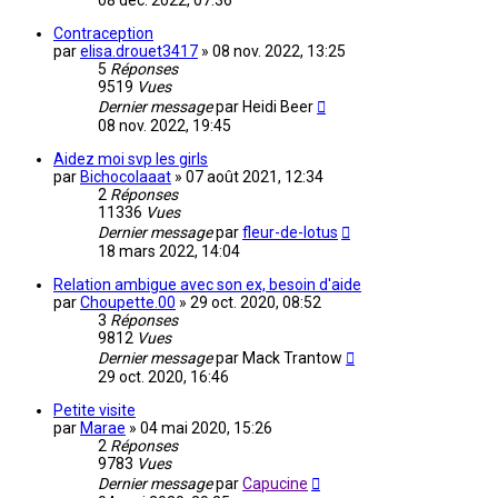
08 déc. 2022, 07:36
Contraception
par
elisa.drouet3417
»
08 nov. 2022, 13:25
5
Réponses
9519
Vues
Dernier message
par
Heidi Beer
08 nov. 2022, 19:45
Aidez moi svp les girls
par
Bichocolaaat
»
07 août 2021, 12:34
2
Réponses
11336
Vues
Dernier message
par
fleur-de-lotus
18 mars 2022, 14:04
Relation ambigue avec son ex, besoin d'aide
par
Choupette.00
»
29 oct. 2020, 08:52
3
Réponses
9812
Vues
Dernier message
par
Mack Trantow
29 oct. 2020, 16:46
Petite visite
par
Marae
»
04 mai 2020, 15:26
2
Réponses
9783
Vues
Dernier message
par
Capucine