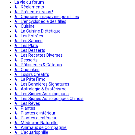
La vie du forum
↳ Règlements
↳ Présentez-vous !
↳ Capucine, magazine pour filles
↳ L'encyclopédie des filles
↳ Cuisine
↳ La Cuisine Diététique
↳ Les Entrées
↳ Les Sauces
↳ Les Plats
↳ Les Desserts
↳ Les Recettes Diverses
↳ Desserts
↳ Pâtisseries & Gâteaux
↳ Cupcakes
↳ Loisirs Créatifs
↳ La Pâte Fimo
↳ Les Bannières Signatures
↳ Astrologie & Ésotérisme
↳ Les Signes Astrologiques
↳ Les Signes Astrologiques Chinois
↳ Les Rêves
↳ Plantes
↳ Plantes d'intérieur
↳ Plantes d'extérieur
↳ Médecine Naturelle
↳ Animaux de Compagnie
↳ L'aquariophilie