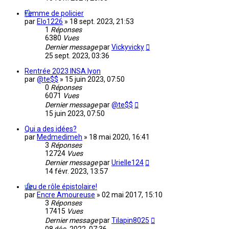
Femme de policier
par
Elo1226
»
18 sept. 2023, 21:53
1
Réponses
6380
Vues
Dernier message
par
Vickyvicky
25 sept. 2023, 03:36
Rentrée 2023 INSA lyon
par
@te$$
»
15 juin 2023, 07:50
0
Réponses
6071
Vues
Dernier message
par
@te$$
15 juin 2023, 07:50
Qui a des idées?
par
Medmedimeh
»
18 mai 2020, 16:41
3
Réponses
12724
Vues
Dernier message
par
Urielle124
14 févr. 2023, 13:57
Jeu de rôle épistolaire!
par
Encre Amoureuse
»
02 mai 2017, 15:10
3
Réponses
17415
Vues
Dernier message
par
Tilapin8025