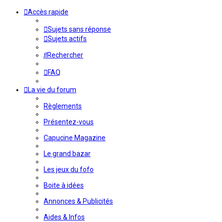
Accès rapide
Sujets sans réponse
Sujets actifs
Rechercher
FAQ
La vie du forum
Règlements
Présentez-vous
Capucine Magazine
Le grand bazar
Les jeux du fofo
Boite à idées
Annonces & Publicités
Aides & Infos