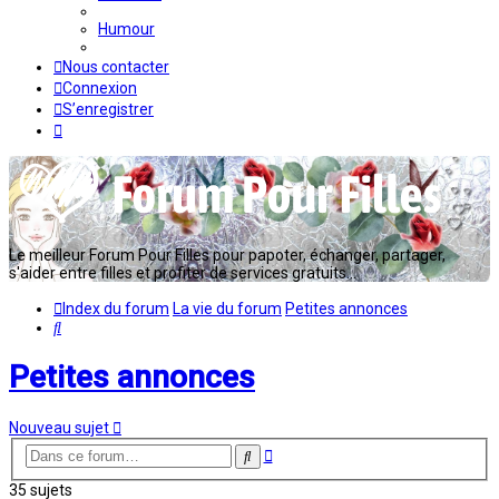
Humour
Nous contacter
Connexion
S’enregistrer
Le meilleur Forum Pour Filles pour papoter, échanger, partager,
s'aider entre filles et profiter de services gratuits...
Index du forum
La vie du forum
Petites annonces
Rechercher
Petites annonces
Nouveau sujet
Recherche
Rechercher
avancée
35 sujets