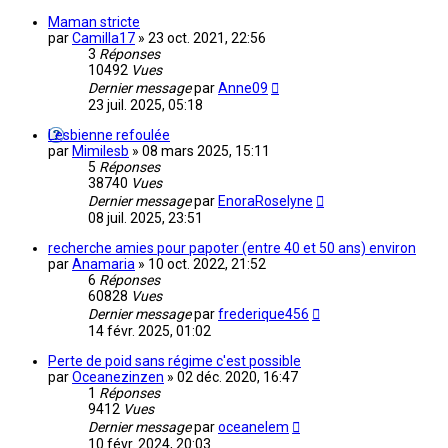
Maman stricte
par
Camilla17
»
23 oct. 2021, 22:56
3
Réponses
10492
Vues
Dernier message
par
Anne09
23 juil. 2025, 05:18
Lesbienne refoulée
par
Mimilesb
»
08 mars 2025, 15:11
5
Réponses
38740
Vues
Dernier message
par
EnoraRoselyne
08 juil. 2025, 23:51
recherche amies pour papoter (entre 40 et 50 ans) environ
par
Anamaria
»
10 oct. 2022, 21:52
6
Réponses
60828
Vues
Dernier message
par
frederique456
14 févr. 2025, 01:02
Perte de poid sans régime c'est possible
par
Oceanezinzen
»
02 déc. 2020, 16:47
1
Réponses
9412
Vues
Dernier message
par
oceanelem
10 févr. 2024, 20:03