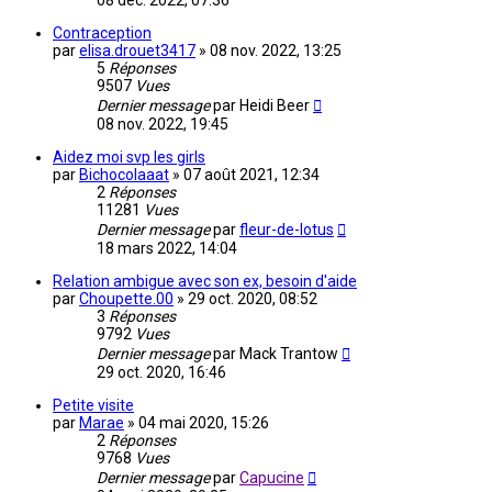
08 déc. 2022, 07:36
Contraception
par
elisa.drouet3417
»
08 nov. 2022, 13:25
5
Réponses
9507
Vues
Dernier message
par
Heidi Beer
08 nov. 2022, 19:45
Aidez moi svp les girls
par
Bichocolaaat
»
07 août 2021, 12:34
2
Réponses
11281
Vues
Dernier message
par
fleur-de-lotus
18 mars 2022, 14:04
Relation ambigue avec son ex, besoin d'aide
par
Choupette.00
»
29 oct. 2020, 08:52
3
Réponses
9792
Vues
Dernier message
par
Mack Trantow
29 oct. 2020, 16:46
Petite visite
par
Marae
»
04 mai 2020, 15:26
2
Réponses
9768
Vues
Dernier message
par
Capucine