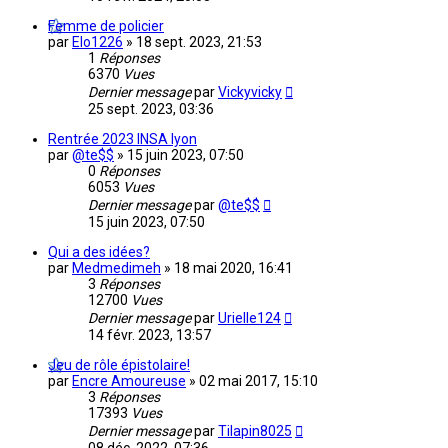
Femme de policier
par
Elo1226
»
18 sept. 2023, 21:53
1
Réponses
6370
Vues
Dernier message
par
Vickyvicky
25 sept. 2023, 03:36
Rentrée 2023 INSA lyon
par
@te$$
»
15 juin 2023, 07:50
0
Réponses
6053
Vues
Dernier message
par
@te$$
15 juin 2023, 07:50
Qui a des idées?
par
Medmedimeh
»
18 mai 2020, 16:41
3
Réponses
12700
Vues
Dernier message
par
Urielle124
14 févr. 2023, 13:57
Jeu de rôle épistolaire!
par
Encre Amoureuse
»
02 mai 2017, 15:10
3
Réponses
17393
Vues
Dernier message
par
Tilapin8025