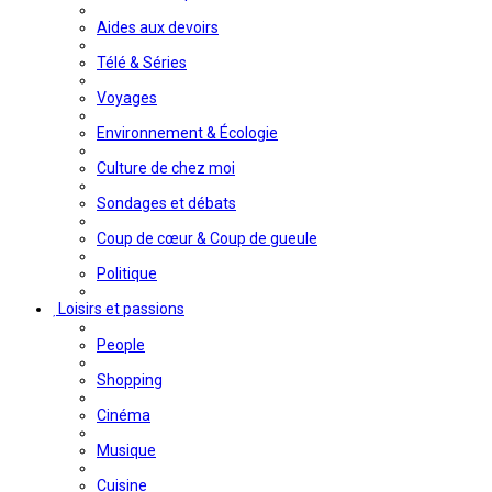
Aides aux devoirs
Télé & Séries
Voyages
Environnement & Écologie
Culture de chez moi
Sondages et débats
Coup de cœur & Coup de gueule
Politique
Loisirs et passions
People
Shopping
Cinéma
Musique
Cuisine