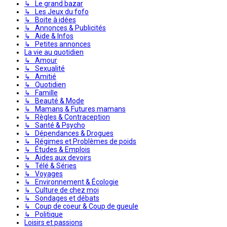
↳ Le grand bazar
↳ Les Jeux du fofo
↳ Boite à idées
↳ Annonces & Publicités
↳ Aide & Infos
↳ Petites annonces
La vie au quotidien
↳ Amour
↳ Sexualité
↳ Amitié
↳ Quotidien
↳ Famille
↳ Beauté & Mode
↳ Mamans & Futures mamans
↳ Règles & Contraception
↳ Santé & Psycho
↳ Dépendances & Drogues
↳ Régimes et Problèmes de poids
↳ Études & Emplois
↳ Aides aux devoirs
↳ Télé & Séries
↳ Voyages
↳ Environnement & Écologie
↳ Culture de chez moi
↳ Sondages et débats
↳ Coup de coeur & Coup de gueule
↳ Politique
Loisirs et passions