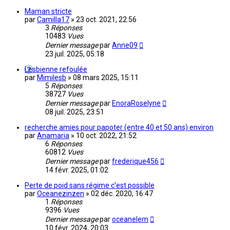
Maman stricte
par
Camilla17
»
23 oct. 2021, 22:56
3
Réponses
10483
Vues
Dernier message
par
Anne09
23 juil. 2025, 05:18
Lesbienne refoulée
par
Mimilesb
»
08 mars 2025, 15:11
5
Réponses
38727
Vues
Dernier message
par
EnoraRoselyne
08 juil. 2025, 23:51
recherche amies pour papoter (entre 40 et 50 ans) environ
par
Anamaria
»
10 oct. 2022, 21:52
6
Réponses
60812
Vues
Dernier message
par
frederique456
14 févr. 2025, 01:02
Perte de poid sans régime c'est possible
par
Oceanezinzen
»
02 déc. 2020, 16:47
1
Réponses
9396
Vues
Dernier message
par
oceanelem
10 févr. 2024, 20:03