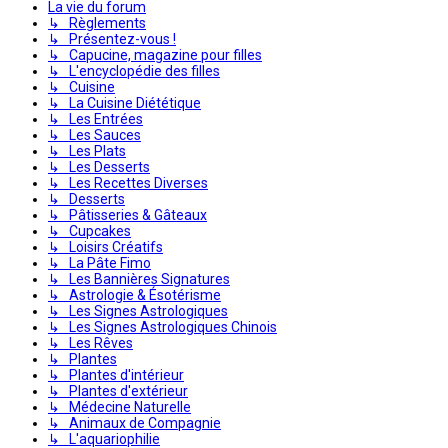
La vie du forum
↳ Règlements
↳ Présentez-vous !
↳ Capucine, magazine pour filles
↳ L'encyclopédie des filles
↳ Cuisine
↳ La Cuisine Diététique
↳ Les Entrées
↳ Les Sauces
↳ Les Plats
↳ Les Desserts
↳ Les Recettes Diverses
↳ Desserts
↳ Pâtisseries & Gâteaux
↳ Cupcakes
↳ Loisirs Créatifs
↳ La Pâte Fimo
↳ Les Bannières Signatures
↳ Astrologie & Ésotérisme
↳ Les Signes Astrologiques
↳ Les Signes Astrologiques Chinois
↳ Les Rêves
↳ Plantes
↳ Plantes d'intérieur
↳ Plantes d'extérieur
↳ Médecine Naturelle
↳ Animaux de Compagnie
↳ L'aquariophilie