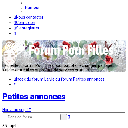
Humour
Nous contacter
Connexion
S’enregistrer
Le meilleur Forum Pour Filles pour papoter, échanger, partager,
s'aider entre filles et profiter de services gratuits...
Index du forum
La vie du forum
Petites annonces
Rechercher
Petites annonces
Nouveau sujet
Recherche
Rechercher
avancée
35 sujets