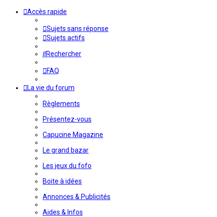
Accès rapide
Sujets sans réponse
Sujets actifs
Rechercher
FAQ
La vie du forum
Règlements
Présentez-vous
Capucine Magazine
Le grand bazar
Les jeux du fofo
Boite à idées
Annonces & Publicités
Aides & Infos