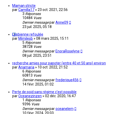
Maman stricte
par
Camilla17
»
23 oct. 2021, 22:56
3
Réponses
10484
Vues
Dernier message
par
Anne09
23 juil. 2025, 05:18
Lesbienne refoulée
par
Mimilesb
»
08 mars 2025, 15:11
5
Réponses
38728
Vues
Dernier message
par
EnoraRoselyne
08 juil. 2025, 23:51
recherche amies pour papoter (entre 40 et 50 ans) environ
par
Anamaria
»
10 oct. 2022, 21:52
6
Réponses
60813
Vues
Dernier message
par
frederique456
14 févr. 2025, 01:02
Perte de poid sans régime c'est possible
par
Oceanezinzen
»
02 déc. 2020, 16:47
1
Réponses
9396
Vues
Dernier message
par
oceanelem
10 févr. 2024, 20:03