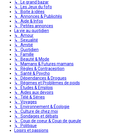
↳ Le grand bazar
↳ Les Jeux du fofo
↳ Boite à idées
↳ Annonces & Publicités
↳ Aide & Infos
↳ Petites annonces
La vie au quotidien
↳ Amour
↳ Sexualité
↳ Amitié
↳ Quotidien
↳ Famille
↳ Beauté & Mode
↳ Mamans & Futures mamans
↳ Règles & Contraception
↳ Santé & Psycho
↳ Dépendances & Drogues
↳ Régimes et Problèmes de poids
↳ Études & Emplois
↳ Aides aux devoirs
↳ Télé & Séries
↳ Voyages
↳ Environnement & Écologie
↳ Culture de chez moi
↳ Sondages et débats
↳ Coup de coeur & Coup de gueule
↳ Politique
Loisirs et passions