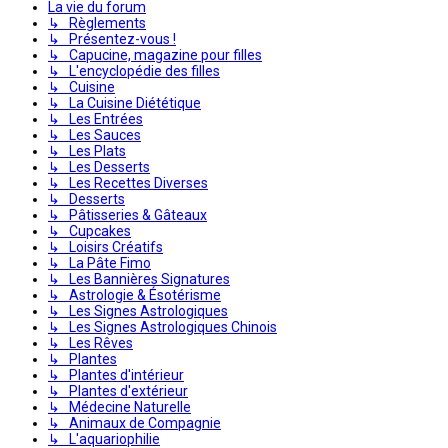
La vie du forum
↳ Règlements
↳ Présentez-vous !
↳ Capucine, magazine pour filles
↳ L'encyclopédie des filles
↳ Cuisine
↳ La Cuisine Diététique
↳ Les Entrées
↳ Les Sauces
↳ Les Plats
↳ Les Desserts
↳ Les Recettes Diverses
↳ Desserts
↳ Pâtisseries & Gâteaux
↳ Cupcakes
↳ Loisirs Créatifs
↳ La Pâte Fimo
↳ Les Bannières Signatures
↳ Astrologie & Ésotérisme
↳ Les Signes Astrologiques
↳ Les Signes Astrologiques Chinois
↳ Les Rêves
↳ Plantes
↳ Plantes d'intérieur
↳ Plantes d'extérieur
↳ Médecine Naturelle
↳ Animaux de Compagnie
↳ L'aquariophilie