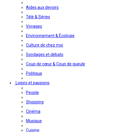
Aides aux devoirs
Télé & Séries
Voyages
Environnement & Écologie
Culture de chez moi
Sondages et débats
Coup de cœur & Coup de gueule
Politique
Loisirs et passions
People
Shopping
Cinéma
Musique
Cuisine