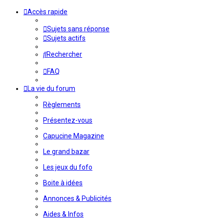
Accès rapide
Sujets sans réponse
Sujets actifs
Rechercher
FAQ
La vie du forum
Règlements
Présentez-vous
Capucine Magazine
Le grand bazar
Les jeux du fofo
Boite à idées
Annonces & Publicités
Aides & Infos