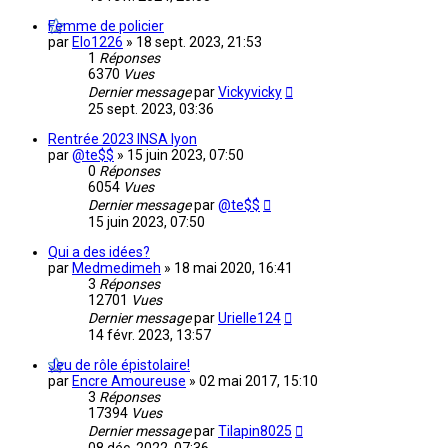
Femme de policier
par
Elo1226
»
18 sept. 2023, 21:53
1
Réponses
6370
Vues
Dernier message
par
Vickyvicky
25 sept. 2023, 03:36
Rentrée 2023 INSA lyon
par
@te$$
»
15 juin 2023, 07:50
0
Réponses
6054
Vues
Dernier message
par
@te$$
15 juin 2023, 07:50
Qui a des idées?
par
Medmedimeh
»
18 mai 2020, 16:41
3
Réponses
12701
Vues
Dernier message
par
Urielle124
14 févr. 2023, 13:57
Jeu de rôle épistolaire!
par
Encre Amoureuse
»
02 mai 2017, 15:10
3
Réponses
17394
Vues
Dernier message
par
Tilapin8025