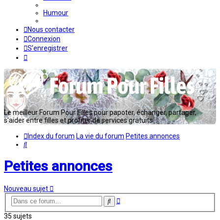
Humour
Nous contacter
Connexion
S’enregistrer
Le meilleur Forum Pour Filles pour papoter, échanger, partager,
s'aider entre filles et profiter de services gratuits...
Index du forum
La vie du forum
Petites annonces
Rechercher
Petites annonces
Nouveau sujet
Recherche
Rechercher
avancée
35 sujets