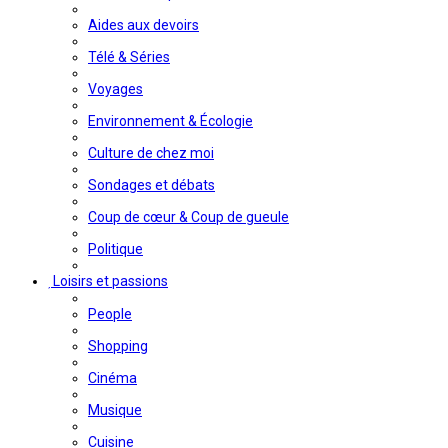
Aides aux devoirs
Télé & Séries
Voyages
Environnement & Écologie
Culture de chez moi
Sondages et débats
Coup de cœur & Coup de gueule
Politique
Loisirs et passions
People
Shopping
Cinéma
Musique
Cuisine