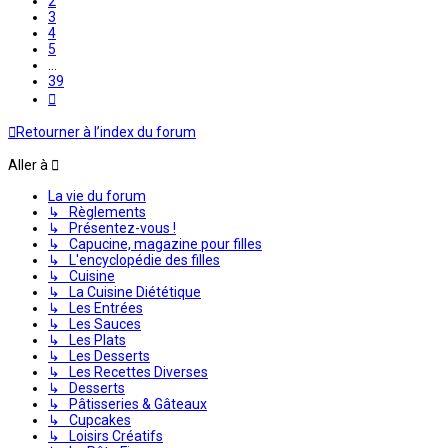
2
3
4
5
…
39
Suivante
Retourner à l’index du forum
Aller à
La vie du forum
↳ Règlements
↳ Présentez-vous !
↳ Capucine, magazine pour filles
↳ L'encyclopédie des filles
↳ Cuisine
↳ La Cuisine Diététique
↳ Les Entrées
↳ Les Sauces
↳ Les Plats
↳ Les Desserts
↳ Les Recettes Diverses
↳ Desserts
↳ Pâtisseries & Gâteaux
↳ Cupcakes
↳ Loisirs Créatifs