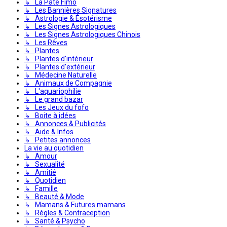
↳ La Pâte Fimo
↳ Les Bannières Signatures
↳ Astrologie & Ésotérisme
↳ Les Signes Astrologiques
↳ Les Signes Astrologiques Chinois
↳ Les Rêves
↳ Plantes
↳ Plantes d'intérieur
↳ Plantes d'extérieur
↳ Médecine Naturelle
↳ Animaux de Compagnie
↳ L'aquariophilie
↳ Le grand bazar
↳ Les Jeux du fofo
↳ Boite à idées
↳ Annonces & Publicités
↳ Aide & Infos
↳ Petites annonces
La vie au quotidien
↳ Amour
↳ Sexualité
↳ Amitié
↳ Quotidien
↳ Famille
↳ Beauté & Mode
↳ Mamans & Futures mamans
↳ Règles & Contraception
↳ Santé & Psycho