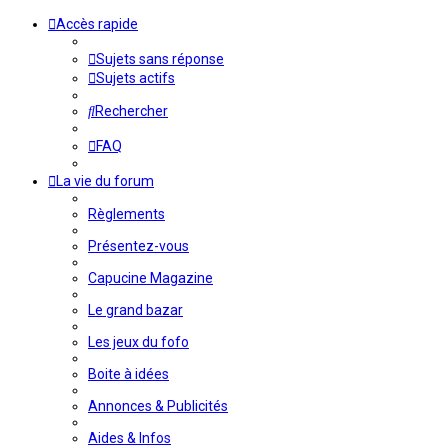
Accès rapide
Sujets sans réponse
Sujets actifs
Rechercher
FAQ
La vie du forum
Règlements
Présentez-vous
Capucine Magazine
Le grand bazar
Les jeux du fofo
Boite à idées
Annonces & Publicités
Aides & Infos