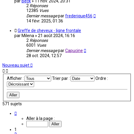
par
Beck
»
11 nov. 2024, 20:31
2
Réponses
12385
Vues
Dernier message
par
frederique456
14 févr. 2025, 01:36
Greffe de cheveux - ligne frontale
par
Milena
»
21 août 2024, 16:16
2
Réponses
6001
Vues
Dernier message
par
Capucine
28 oct. 2024, 12:57
Nouveau sujet
Afficher :
Trier par :
Ordre :
571 sujets
Page
1
Aller à la page :
sur
39
1