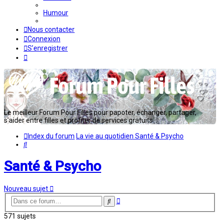
Humour
Nous contacter
Connexion
S’enregistrer
Le meilleur Forum Pour Filles pour papoter, échanger, partager,
s'aider entre filles et profiter de services gratuits...
Index du forum
La vie au quotidien
Santé & Psycho
Rechercher
Santé & Psycho
Nouveau sujet
Recherche
Rechercher
avancée
571 sujets