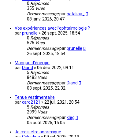
0
Réponses
355
Vues
Dernier message
par
nataliaa_
08 janv. 2026, 20:47
Vos expériences avec l’ophtalmologie ?
par
prunelle
»
26 sept. 2025, 18:54
0
Réponses
576
Vues
Dernier message
par
prunelle
26 sept. 2025, 18:54
Manque d'énergie
par
Diand
»
06 déc. 2022, 09:11
5
Réponses
8483
Vues
Dernier message
par
Diand
03 sept. 2025, 22:32
Tenue vestimentaire
par
caro2121
»
22 juil. 2021, 20:54
5
Réponses
2999
Vues
Dernier message
par
kleg
05 août 2025, 15:05
Je crois etre anorexique
par
Célestine
»
09 juil. 2025, 20:13