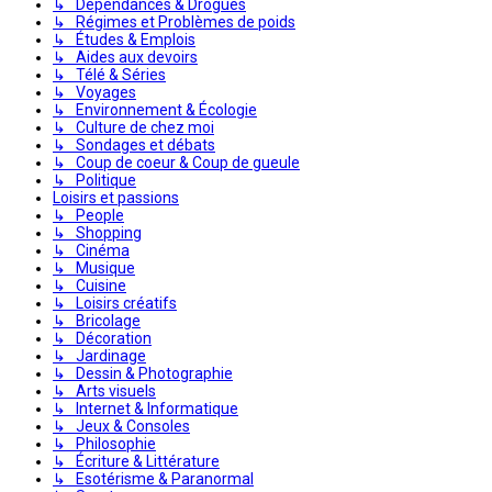
↳ Dépendances & Drogues
↳ Régimes et Problèmes de poids
↳ Études & Emplois
↳ Aides aux devoirs
↳ Télé & Séries
↳ Voyages
↳ Environnement & Écologie
↳ Culture de chez moi
↳ Sondages et débats
↳ Coup de coeur & Coup de gueule
↳ Politique
Loisirs et passions
↳ People
↳ Shopping
↳ Cinéma
↳ Musique
↳ Cuisine
↳ Loisirs créatifs
↳ Bricolage
↳ Décoration
↳ Jardinage
↳ Dessin & Photographie
↳ Arts visuels
↳ Internet & Informatique
↳ Jeux & Consoles
↳ Philosophie
↳ Écriture & Littérature
↳ Esotérisme & Paranormal