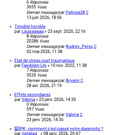
6
Réponses
3655
Vues
Dernier message
par
Patricia28
13 juin 2026, 18:06
Timidité horrible
par
Louisaaaaa
»
23 sept. 2020, 22:16
8
Réponses
20286
Vues
Dernier message
par
Audrey_Perso
02 mai 2026, 11:38
État de stress post traumatique
par
Faedolen-Lily
»
10 nov. 2022, 11:38
7
Réponses
3526
Vues
Dernier message
par
Aryann
28 avr. 2026, 21:19
Effets secondaires
par
Valona
»
23 janv. 2026, 14:35
0
Réponses
597
Vues
Dernier message
par
Valona
23 janv. 2026, 14:35
SOPK : comment s’est passé votre diagnostic ?
par
nataliaa_
»
08 janv. 2026, 20:47