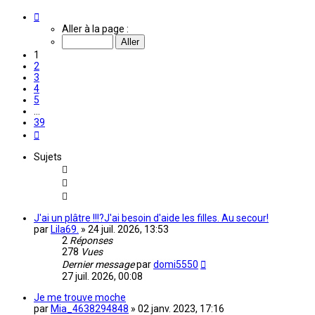
Page
1
Aller à la page :
sur
39
1
2
3
4
5
…
39
Suivante
Sujets
J'ai un plâtre !!!?J'ai besoin d'aide les filles. Au secour!
par
Lila69.
»
24 juil. 2026, 13:53
2
Réponses
278
Vues
Dernier message
par
domi5550
27 juil. 2026, 00:08
Je me trouve moche
par
Mia_4638294848
»
02 janv. 2023, 17:16