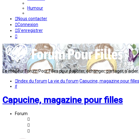
Humour
Nous contacter
Connexion
S’enregistrer
Le meilleur Forum Pour Filles pour papoter, échanger, partager, s'aider en
Index du forum
La vie du forum
Capucine, magazine pour fille
Rechercher
Capucine, magazine pour filles
Forum