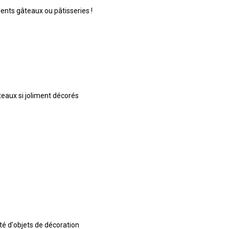
lents gâteaux ou pâtisseries !
âteaux si joliment décorés
té d'objets de décoration