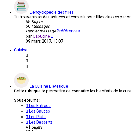
L'encyclopédie des filles
Tu trouveras ici des astuces et conseils pour filles classés par
55
Sujets
56
Messages
Dernier message
Préférences
Voir
par
Capucine
le
09 mars 2017, 15:07
dernier
message
Cuisine
La Cuisine Diététique
Cette rubrique te permettra de connaître les bienfaits de la cuis
Sous-forums :
Les Entrées
Les Sauces
Les Plats
Les Desserts
41
Sujets