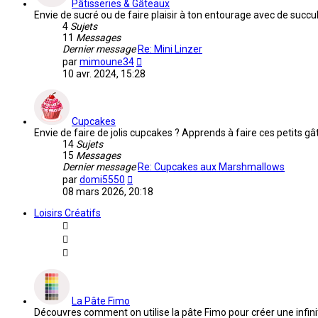
Pâtisseries & Gâteaux
Envie de sucré ou de faire plaisir à ton entourage avec de succu
4
Sujets
11
Messages
Dernier message
Re: Mini Linzer
Voir
par
mimoune34
le
10 avr. 2024, 15:28
dernier
message
Cupcakes
Envie de faire de jolis cupcakes ? Apprends à faire ces petits g
14
Sujets
15
Messages
Dernier message
Re: Cupcakes aux Marshmallows
Voir
par
domi5550
le
08 mars 2026, 20:18
dernier
message
Loisirs Créatifs
La Pâte Fimo
Découvres comment on utilise la pâte Fimo pour créer une infini