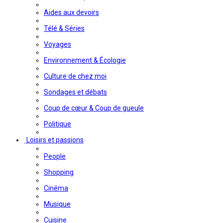
Aides aux devoirs
Télé & Séries
Voyages
Environnement & Écologie
Culture de chez moi
Sondages et débats
Coup de cœur & Coup de gueule
Politique
Loisirs et passions
People
Shopping
Cinéma
Musique
Cuisine