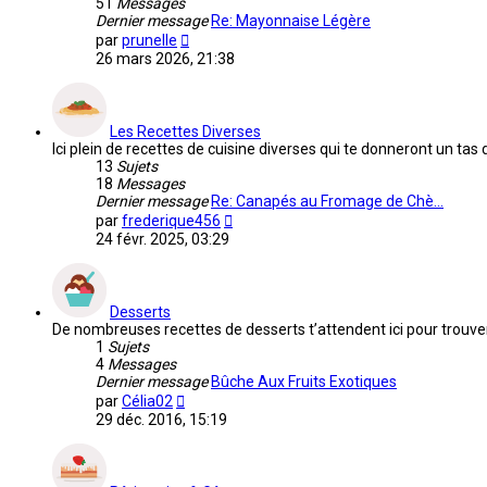
51
Messages
Dernier message
Re: Mayonnaise Légère
Voir
par
prunelle
le
26 mars 2026, 21:38
dernier
message
Les Recettes Diverses
Ici plein de recettes de cuisine diverses qui te donneront un tas 
13
Sujets
18
Messages
Dernier message
Re: Canapés au Fromage de Chè…
Voir
par
frederique456
le
24 févr. 2025, 03:29
dernier
message
Desserts
De nombreuses recettes de desserts t’attendent ici pour trouver 
1
Sujets
4
Messages
Dernier message
Bûche Aux Fruits Exotiques
Voir
par
Célia02
le
29 déc. 2016, 15:19
dernier
message