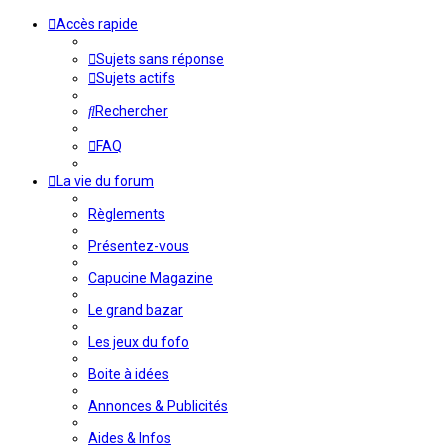
Accès rapide
Sujets sans réponse
Sujets actifs
Rechercher
FAQ
La vie du forum
Règlements
Présentez-vous
Capucine Magazine
Le grand bazar
Les jeux du fofo
Boite à idées
Annonces & Publicités
Aides & Infos