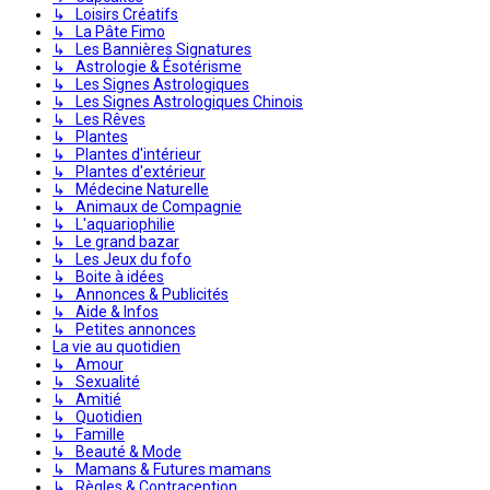
↳ Loisirs Créatifs
↳ La Pâte Fimo
↳ Les Bannières Signatures
↳ Astrologie & Ésotérisme
↳ Les Signes Astrologiques
↳ Les Signes Astrologiques Chinois
↳ Les Rêves
↳ Plantes
↳ Plantes d'intérieur
↳ Plantes d'extérieur
↳ Médecine Naturelle
↳ Animaux de Compagnie
↳ L'aquariophilie
↳ Le grand bazar
↳ Les Jeux du fofo
↳ Boite à idées
↳ Annonces & Publicités
↳ Aide & Infos
↳ Petites annonces
La vie au quotidien
↳ Amour
↳ Sexualité
↳ Amitié
↳ Quotidien
↳ Famille
↳ Beauté & Mode
↳ Mamans & Futures mamans
↳ Règles & Contraception