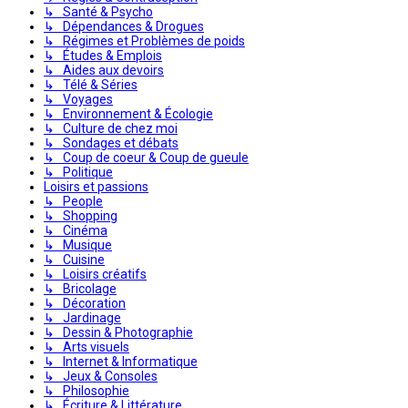
↳ Santé & Psycho
↳ Dépendances & Drogues
↳ Régimes et Problèmes de poids
↳ Études & Emplois
↳ Aides aux devoirs
↳ Télé & Séries
↳ Voyages
↳ Environnement & Écologie
↳ Culture de chez moi
↳ Sondages et débats
↳ Coup de coeur & Coup de gueule
↳ Politique
Loisirs et passions
↳ People
↳ Shopping
↳ Cinéma
↳ Musique
↳ Cuisine
↳ Loisirs créatifs
↳ Bricolage
↳ Décoration
↳ Jardinage
↳ Dessin & Photographie
↳ Arts visuels
↳ Internet & Informatique
↳ Jeux & Consoles
↳ Philosophie
↳ Écriture & Littérature