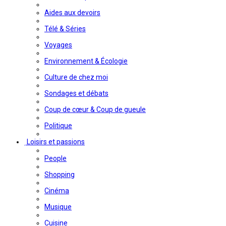
Aides aux devoirs
Télé & Séries
Voyages
Environnement & Écologie
Culture de chez moi
Sondages et débats
Coup de cœur & Coup de gueule
Politique
Loisirs et passions
People
Shopping
Cinéma
Musique
Cuisine