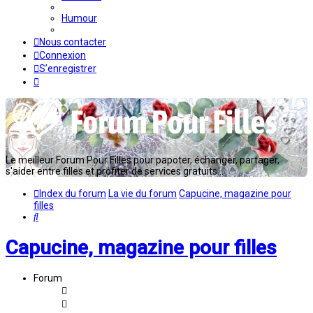
Humour
Nous contacter
Connexion
S’enregistrer
Le meilleur Forum Pour Filles pour papoter, échanger, partager,
s'aider entre filles et profiter de services gratuits...
Index du forum
La vie du forum
Capucine, magazine pour
filles
Rechercher
Capucine, magazine pour filles
Forum