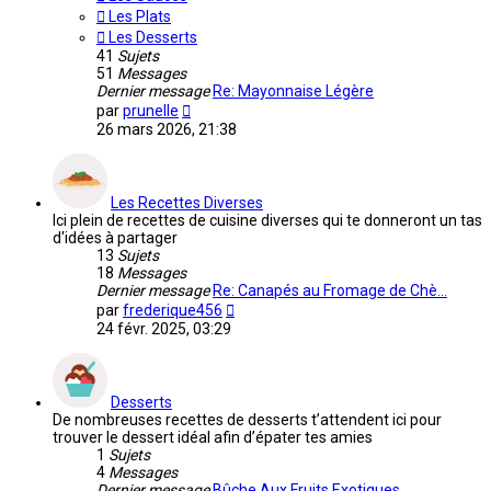
Les Plats
Les Desserts
41
Sujets
51
Messages
Dernier message
Re: Mayonnaise Légère
Voir
par
prunelle
le
26 mars 2026, 21:38
dernier
message
Les Recettes Diverses
Ici plein de recettes de cuisine diverses qui te donneront un tas
d'idées à partager
13
Sujets
18
Messages
Dernier message
Re: Canapés au Fromage de Chè…
Voir
par
frederique456
le
24 févr. 2025, 03:29
dernier
message
Desserts
De nombreuses recettes de desserts t’attendent ici pour
trouver le dessert idéal afin d’épater tes amies
1
Sujets
4
Messages
Dernier message
Bûche Aux Fruits Exotiques