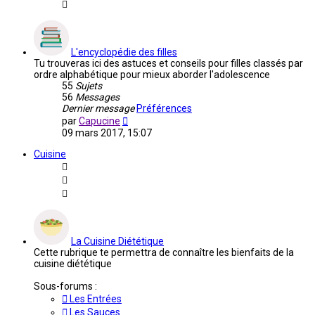
L'encyclopédie des filles
Tu trouveras ici des astuces et conseils pour filles classés par
ordre alphabétique pour mieux aborder l'adolescence
55
Sujets
56
Messages
Dernier message
Préférences
Voir
par
Capucine
le
09 mars 2017, 15:07
dernier
message
Cuisine
La Cuisine Diététique
Cette rubrique te permettra de connaître les bienfaits de la
cuisine diététique
Sous-forums :
Les Entrées
Les Sauces