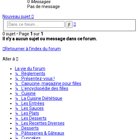
0
Messages
Pas de message
Nouveau sujet
Recherche
Rechercher
avancée
0 sujet • Page
1
sur
1
Il n’y a aucun sujet ou message dans ce forum.
Retourner à l’index du forum
Aller à
La vie du forum
↳ Règlements
↳ Présentez-vous !
↳ Capucine, magazine pour filles
↳ L'encyclopédie des filles
↳ Cuisine
↳ La Cuisine Diététique
↳ Les Entrées
↳ Les Sauces
↳ Les Plats
↳ Les Desserts
↳ Les Recettes Diverses
↳ Desserts
↳ Pâtisseries & Gâteaux
↳ Cupcakes