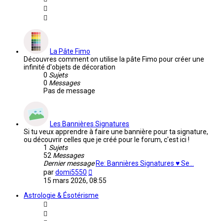
La Pâte Fimo
Découvres comment on utilise la pâte Fimo pour créer une
infinité d'objets de décoration
0
Sujets
0
Messages
Pas de message
Les Bannières Signatures
Si tu veux apprendre à faire une bannière pour ta signature,
ou découvrir celles que je créé pour le forum, c'est ici !
1
Sujets
52
Messages
Dernier message
Re: Bannières Signatures ♥ Se…
Voir
par
domi5550
le
15 mars 2026, 08:55
dernier
message
Astrologie & Ésotérisme