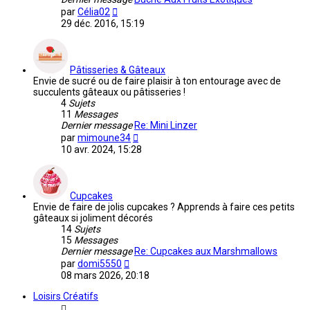
Voir
par
Célia02
le
29 déc. 2016, 15:19
dernier
message
Pâtisseries & Gâteaux
Envie de sucré ou de faire plaisir à ton entourage avec de
succulents gâteaux ou pâtisseries !
4
Sujets
11
Messages
Dernier message
Re: Mini Linzer
Voir
par
mimoune34
le
10 avr. 2024, 15:28
dernier
message
Cupcakes
Envie de faire de jolis cupcakes ? Apprends à faire ces petits
gâteaux si joliment décorés
14
Sujets
15
Messages
Dernier message
Re: Cupcakes aux Marshmallows
Voir
par
domi5550
le
08 mars 2026, 20:18
dernier
message
Loisirs Créatifs