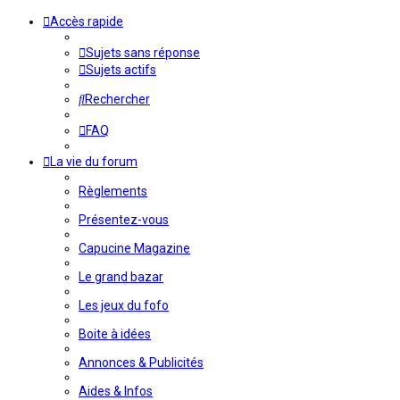
Accès rapide
Sujets sans réponse
Sujets actifs
Rechercher
FAQ
La vie du forum
Règlements
Présentez-vous
Capucine Magazine
Le grand bazar
Les jeux du fofo
Boite à idées
Annonces & Publicités
Aides & Infos