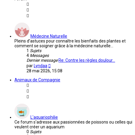
Médecine Naturelle
Pleins d’astuces pour connaître les bienfaits des plantes et
comment se soigner grâce à la médecine naturelle...
1
Sujets
4
Messages
Dernier message
Re: Contre les règles doulour…
Voir
par
Lyndaa
le
28 mai 2026, 15:08
dernier
message
Animaux de Compagnie
L'aquariophilie
Ce forum s'adresse aux passionnées de poissons ou celles qui
veulent créer un aquarium
0
Sujets