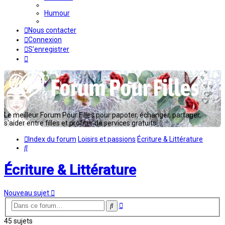
Humour
Nous contacter
Connexion
S’enregistrer
Le meilleur Forum Pour Filles pour papoter, échanger, partager,
s'aider entre filles et profiter de services gratuits...
Index du forum
Loisirs et passions
Écriture & Littérature
Rechercher
Écriture & Littérature
Nouveau sujet
Recherche
Rechercher
avancée
45 sujets