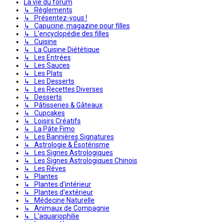
La vie du forum
↳ Règlements
↳ Présentez-vous !
↳ Capucine, magazine pour filles
↳ L'encyclopédie des filles
↳ Cuisine
↳ La Cuisine Diététique
↳ Les Entrées
↳ Les Sauces
↳ Les Plats
↳ Les Desserts
↳ Les Recettes Diverses
↳ Desserts
↳ Pâtisseries & Gâteaux
↳ Cupcakes
↳ Loisirs Créatifs
↳ La Pâte Fimo
↳ Les Bannières Signatures
↳ Astrologie & Ésotérisme
↳ Les Signes Astrologiques
↳ Les Signes Astrologiques Chinois
↳ Les Rêves
↳ Plantes
↳ Plantes d'intérieur
↳ Plantes d'extérieur
↳ Médecine Naturelle
↳ Animaux de Compagnie
↳ L'aquariophilie