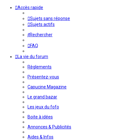
Accès rapide
Sujets sans réponse
Sujets actifs
Rechercher
FAQ
La vie du forum
Règlements
Présentez-vous
Capucine Magazine
Le grand bazar
Les jeux du fofo
Boite à idées
Annonces & Publicités
Aides & Infos