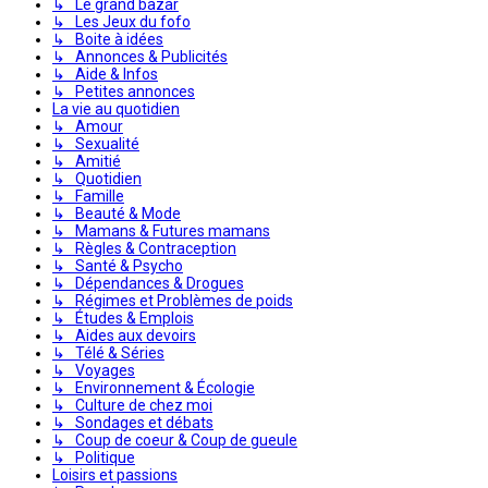
↳ Le grand bazar
↳ Les Jeux du fofo
↳ Boite à idées
↳ Annonces & Publicités
↳ Aide & Infos
↳ Petites annonces
La vie au quotidien
↳ Amour
↳ Sexualité
↳ Amitié
↳ Quotidien
↳ Famille
↳ Beauté & Mode
↳ Mamans & Futures mamans
↳ Règles & Contraception
↳ Santé & Psycho
↳ Dépendances & Drogues
↳ Régimes et Problèmes de poids
↳ Études & Emplois
↳ Aides aux devoirs
↳ Télé & Séries
↳ Voyages
↳ Environnement & Écologie
↳ Culture de chez moi
↳ Sondages et débats
↳ Coup de coeur & Coup de gueule
↳ Politique
Loisirs et passions