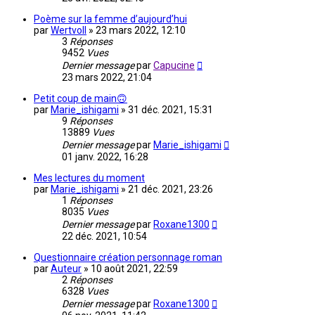
Poème sur la femme d’aujourd’hui
par
Wertvoll
»
23 mars 2022, 12:10
3
Réponses
9452
Vues
Dernier message
par
Capucine
23 mars 2022, 21:04
Petit coup de main🙃
par
Marie_ishigami
»
31 déc. 2021, 15:31
9
Réponses
13889
Vues
Dernier message
par
Marie_ishigami
01 janv. 2022, 16:28
Mes lectures du moment
par
Marie_ishigami
»
21 déc. 2021, 23:26
1
Réponses
8035
Vues
Dernier message
par
Roxane1300
22 déc. 2021, 10:54
Questionnaire création personnage roman
par
Auteur
»
10 août 2021, 22:59
2
Réponses
6328
Vues
Dernier message
par
Roxane1300