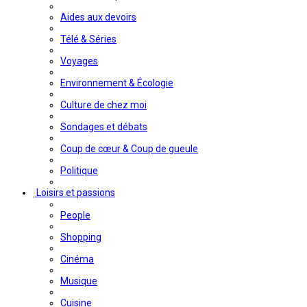
Aides aux devoirs
Télé & Séries
Voyages
Environnement & Écologie
Culture de chez moi
Sondages et débats
Coup de cœur & Coup de gueule
Politique
Loisirs et passions
People
Shopping
Cinéma
Musique
Cuisine