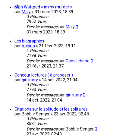
Mon Wattpad « in my murder »
par
Maly
»
31 mars 2023, 18:39
0
Réponses
7952
Vues
Dernier message
par
Maly
31 mars 2023, 18:39
Les biographies
par
Valona
»
21 févr. 2023, 19:11
1
Réponses
7198
Vues
Dernier message
par
Camillehope
21 févr. 2023, 21:37
Concour lectures ( à proposer )
par
girl story
»
14 oct. 2022, 21:04
0
Réponses
7790
Vues
Dernier message
par
girl story
14 oct. 2022, 21:04
Citations sur la solitude et les solitaires
par
Bobbie Senger
»
23 avr. 2022, 02:48
0
Réponses
8531
Vues
Dernier message
par
Bobbie Senger
23 avr. 2022, 02:48