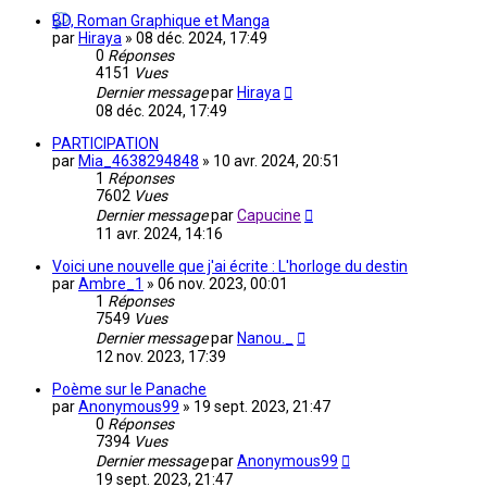
BD, Roman Graphique et Manga
par
Hiraya
»
08 déc. 2024, 17:49
0
Réponses
4151
Vues
Dernier message
par
Hiraya
08 déc. 2024, 17:49
PARTICIPATION
par
Mia_4638294848
»
10 avr. 2024, 20:51
1
Réponses
7602
Vues
Dernier message
par
Capucine
11 avr. 2024, 14:16
Voici une nouvelle que j'ai écrite : L'horloge du destin
par
Ambre_1
»
06 nov. 2023, 00:01
1
Réponses
7549
Vues
Dernier message
par
Nanou._
12 nov. 2023, 17:39
Poème sur le Panache
par
Anonymous99
»
19 sept. 2023, 21:47
0
Réponses
7394
Vues
Dernier message
par
Anonymous99
19 sept. 2023, 21:47