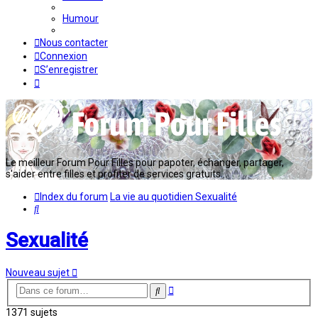
Humour
Nous contacter
Connexion
S’enregistrer
Le meilleur Forum Pour Filles pour papoter, échanger, partager,
s'aider entre filles et profiter de services gratuits...
Index du forum
La vie au quotidien
Sexualité
Rechercher
Sexualité
Nouveau sujet
Recherche
Rechercher
avancée
1371 sujets