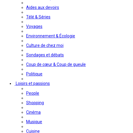
Aides aux devoirs
Télé & Séries
Voyages
Environnement & Écologie
Culture de chez moi
Sondages et débats
Coup de cœur & Coup de gueule
Politique
Loisirs et passions
People
Shopping
Cinéma
Musique
Cuisine