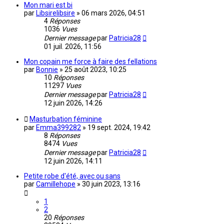
Mon mari est bi
par
Libsirelibsire
»
06 mars 2026, 04:51
4
Réponses
1036
Vues
Dernier message
par
Patricia28
01 juil. 2026, 11:56
Mon copain me force à faire des fellations
par
Bonnie
»
25 août 2023, 10:25
10
Réponses
11297
Vues
Dernier message
par
Patricia28
12 juin 2026, 14:26
Masturbation féminine
par
Emma399282
»
19 sept. 2024, 19:42
8
Réponses
8474
Vues
Dernier message
par
Patricia28
12 juin 2026, 14:11
Petite robe d'été, avec ou sans
par
Camillehope
»
30 juin 2023, 13:16
1
2
20
Réponses