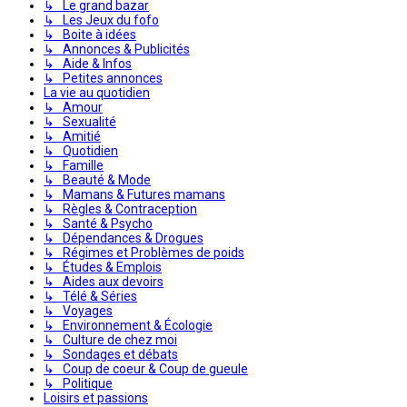
↳ Le grand bazar
↳ Les Jeux du fofo
↳ Boite à idées
↳ Annonces & Publicités
↳ Aide & Infos
↳ Petites annonces
La vie au quotidien
↳ Amour
↳ Sexualité
↳ Amitié
↳ Quotidien
↳ Famille
↳ Beauté & Mode
↳ Mamans & Futures mamans
↳ Règles & Contraception
↳ Santé & Psycho
↳ Dépendances & Drogues
↳ Régimes et Problèmes de poids
↳ Études & Emplois
↳ Aides aux devoirs
↳ Télé & Séries
↳ Voyages
↳ Environnement & Écologie
↳ Culture de chez moi
↳ Sondages et débats
↳ Coup de coeur & Coup de gueule
↳ Politique
Loisirs et passions