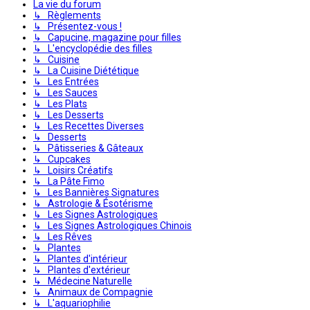
La vie du forum
↳ Règlements
↳ Présentez-vous !
↳ Capucine, magazine pour filles
↳ L'encyclopédie des filles
↳ Cuisine
↳ La Cuisine Diététique
↳ Les Entrées
↳ Les Sauces
↳ Les Plats
↳ Les Desserts
↳ Les Recettes Diverses
↳ Desserts
↳ Pâtisseries & Gâteaux
↳ Cupcakes
↳ Loisirs Créatifs
↳ La Pâte Fimo
↳ Les Bannières Signatures
↳ Astrologie & Ésotérisme
↳ Les Signes Astrologiques
↳ Les Signes Astrologiques Chinois
↳ Les Rêves
↳ Plantes
↳ Plantes d'intérieur
↳ Plantes d'extérieur
↳ Médecine Naturelle
↳ Animaux de Compagnie
↳ L'aquariophilie