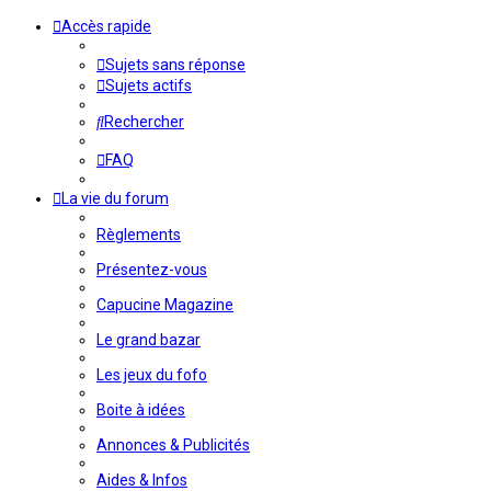
Accès rapide
Sujets sans réponse
Sujets actifs
Rechercher
FAQ
La vie du forum
Règlements
Présentez-vous
Capucine Magazine
Le grand bazar
Les jeux du fofo
Boite à idées
Annonces & Publicités
Aides & Infos