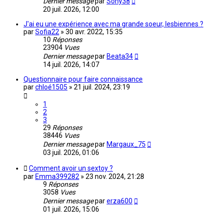
Dernier message
par
Sony38
20 juil. 2026, 12:00
J'ai eu une expérience avec ma grande soeur, lesbiennes ?
par
Sofia22
»
30 avr. 2022, 15:35
10
Réponses
23904
Vues
Dernier message
par
Beata34
14 juil. 2026, 14:07
Questionnaire pour faire connaissance
par
chloé1505
»
21 juil. 2024, 23:19
1
2
3
29
Réponses
38446
Vues
Dernier message
par
Margaux_75
03 juil. 2026, 01:06
Comment avoir un sextoy ?
par
Emma399282
»
23 nov. 2024, 21:28
9
Réponses
3058
Vues
Dernier message
par
erza600
01 juil. 2026, 15:06