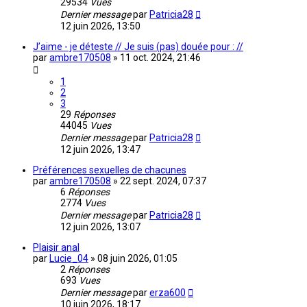
29534
Vues
Dernier message
par
Patricia28
12 juin 2026, 13:50
J’aime - je déteste // Je suis (pas) douée pour : //
par
ambre170508
»
11 oct. 2024, 21:46
1
2
3
29
Réponses
44045
Vues
Dernier message
par
Patricia28
12 juin 2026, 13:47
Préférences sexuelles de chacunes
par
ambre170508
»
22 sept. 2024, 07:37
6
Réponses
2774
Vues
Dernier message
par
Patricia28
12 juin 2026, 13:07
Plaisir anal
par
Lucie_04
»
08 juin 2026, 01:05
2
Réponses
693
Vues
Dernier message
par
erza600
10 juin 2026, 18:17