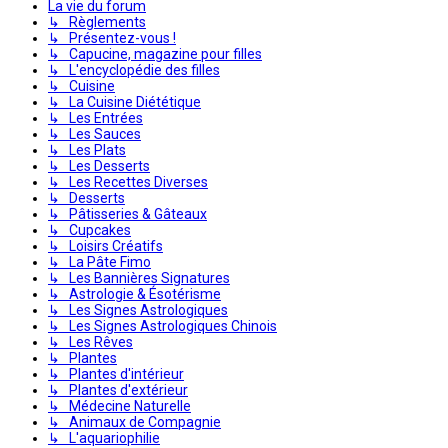
La vie du forum
↳ Règlements
↳ Présentez-vous !
↳ Capucine, magazine pour filles
↳ L'encyclopédie des filles
↳ Cuisine
↳ La Cuisine Diététique
↳ Les Entrées
↳ Les Sauces
↳ Les Plats
↳ Les Desserts
↳ Les Recettes Diverses
↳ Desserts
↳ Pâtisseries & Gâteaux
↳ Cupcakes
↳ Loisirs Créatifs
↳ La Pâte Fimo
↳ Les Bannières Signatures
↳ Astrologie & Ésotérisme
↳ Les Signes Astrologiques
↳ Les Signes Astrologiques Chinois
↳ Les Rêves
↳ Plantes
↳ Plantes d'intérieur
↳ Plantes d'extérieur
↳ Médecine Naturelle
↳ Animaux de Compagnie
↳ L'aquariophilie