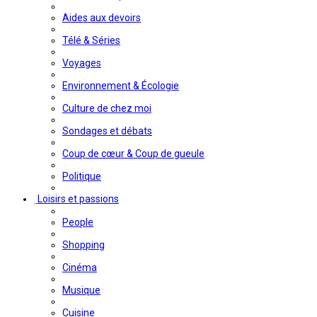
Aides aux devoirs
Télé & Séries
Voyages
Environnement & Écologie
Culture de chez moi
Sondages et débats
Coup de cœur & Coup de gueule
Politique
Loisirs et passions
People
Shopping
Cinéma
Musique
Cuisine