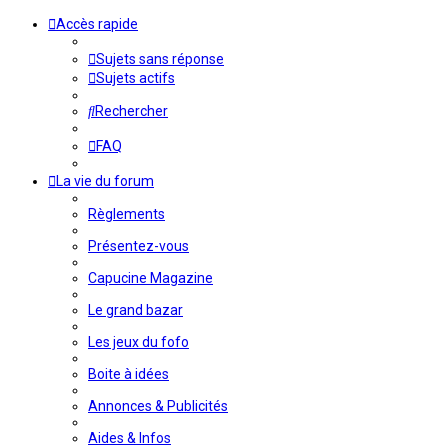
Accès rapide
Sujets sans réponse
Sujets actifs
Rechercher
FAQ
La vie du forum
Règlements
Présentez-vous
Capucine Magazine
Le grand bazar
Les jeux du fofo
Boite à idées
Annonces & Publicités
Aides & Infos