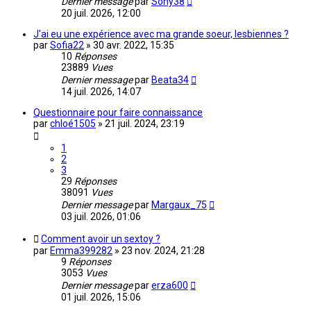
Dernier message
par
Sony38
20 juil. 2026, 12:00
J'ai eu une expérience avec ma grande soeur, lesbiennes ?
par
Sofia22
»
30 avr. 2022, 15:35
10
Réponses
23889
Vues
Dernier message
par
Beata34
14 juil. 2026, 14:07
Questionnaire pour faire connaissance
par
chloé1505
»
21 juil. 2024, 23:19
1
2
3
29
Réponses
38091
Vues
Dernier message
par
Margaux_75
03 juil. 2026, 01:06
Comment avoir un sextoy ?
par
Emma399282
»
23 nov. 2024, 21:28
9
Réponses
3053
Vues
Dernier message
par
erza600
01 juil. 2026, 15:06