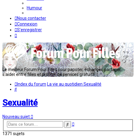
Humour
Nous contacter
Connexion
S’enregistrer
Le meilleur Forum Pour Filles pour papoter, échanger, partager,
s'aider entre filles et profiter de services gratuits...
Index du forum
La vie au quotidien
Sexualité
Rechercher
Sexualité
Nouveau sujet
Recherche
Rechercher
avancée
1371 sujets