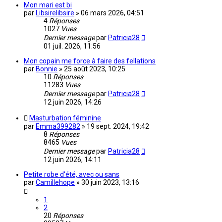
Mon mari est bi
par
Libsirelibsire
»
06 mars 2026, 04:51
4
Réponses
1027
Vues
Dernier message
par
Patricia28
01 juil. 2026, 11:56
Mon copain me force à faire des fellations
par
Bonnie
»
25 août 2023, 10:25
10
Réponses
11283
Vues
Dernier message
par
Patricia28
12 juin 2026, 14:26
Masturbation féminine
par
Emma399282
»
19 sept. 2024, 19:42
8
Réponses
8465
Vues
Dernier message
par
Patricia28
12 juin 2026, 14:11
Petite robe d'été, avec ou sans
par
Camillehope
»
30 juin 2023, 13:16
1
2
20
Réponses