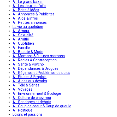
↳ Le grand bazar
↳ Les Jeux du fofo
↳ Boite à idées
↳ Annonces & Publicités
↳ Aide & Infos
↳ Petites annonces
La vie au quotidien
↳ Amour
↳ Sexualité
↳ Amitié
↳ Quotidien
↳ Famille
↳ Beauté & Mode
↳ Mamans & Futures mamans
↳ Règles & Contraception
↳ Santé & Psycho
↳ Dépendances & Drogues
↳ Régimes et Problèmes de poids
↳ Études & Emplois
↳ Aides aux devoirs
↳ Télé & Séries
↳ Voyages
↳ Environnement & Écologie
↳ Culture de chez moi
↳ Sondages et débats
↳ Coup de coeur & Coup de gueule
↳ Politique
Loisirs et passions