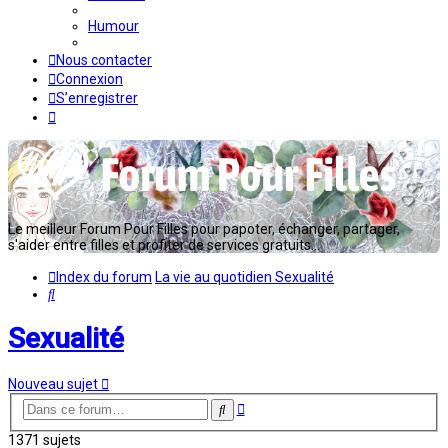
Humour
Nous contacter
Connexion
S’enregistrer
Le meilleur Forum Pour Filles pour papoter, échanger, partager,
s'aider entre filles et profiter de services gratuits...
Index du forum
La vie au quotidien
Sexualité
Rechercher
Sexualité
Nouveau sujet
Recherche
Rechercher
avancée
1371 sujets