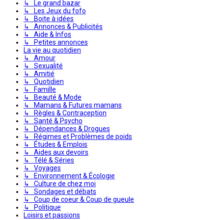
↳ Le grand bazar
↳ Les Jeux du fofo
↳ Boite à idées
↳ Annonces & Publicités
↳ Aide & Infos
↳ Petites annonces
La vie au quotidien
↳ Amour
↳ Sexualité
↳ Amitié
↳ Quotidien
↳ Famille
↳ Beauté & Mode
↳ Mamans & Futures mamans
↳ Règles & Contraception
↳ Santé & Psycho
↳ Dépendances & Drogues
↳ Régimes et Problèmes de poids
↳ Études & Emplois
↳ Aides aux devoirs
↳ Télé & Séries
↳ Voyages
↳ Environnement & Écologie
↳ Culture de chez moi
↳ Sondages et débats
↳ Coup de coeur & Coup de gueule
↳ Politique
Loisirs et passions