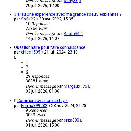
Dernier message
par
Sony38
20 juil. 2026, 12:00
J'ai eu une expérience avec ma grande soeur, lesbiennes ?
par
Sofia22
»
30 avr. 2022, 15:35
10
Réponses
23964
Vues
Dernier message
par
Beata34
14 juil. 2026, 14:07
Questionnaire pour faire connaissance
par
chloé1505
»
21 juil. 2024, 23:19
1
2
3
29
Réponses
38981
Vues
Dernier message
par
Margaux_75
03 juil. 2026, 01:06
Comment avoir un sextoy ?
par
Emma399282
»
23 nov. 2024, 21:28
9
Réponses
3089
Vues
Dernier message
par
erza600
01 juil. 2026, 15:06