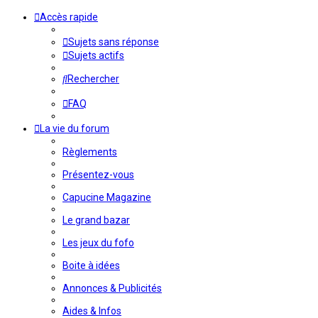
Accès rapide
Sujets sans réponse
Sujets actifs
Rechercher
FAQ
La vie du forum
Règlements
Présentez-vous
Capucine Magazine
Le grand bazar
Les jeux du fofo
Boite à idées
Annonces & Publicités
Aides & Infos