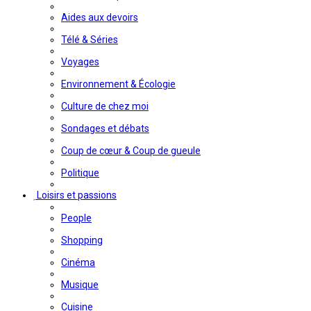
Aides aux devoirs
Télé & Séries
Voyages
Environnement & Écologie
Culture de chez moi
Sondages et débats
Coup de cœur & Coup de gueule
Politique
Loisirs et passions
People
Shopping
Cinéma
Musique
Cuisine