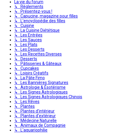
La vie du forum
↳ Règlements
↳ Présentez-vous !
↳ Capucine, magazine pour filles
↳ L'encyclopédie des filles
↳ Cuisine
↳ La Cuisine Diététique
↳ Les Entrées
↳ Les Sauces
↳ Les Plats
↳ Les Desserts
↳ Les Recettes Diverses
↳ Desserts
↳ Pâtisseries & Gâteaux
↳ Cupcakes
↳ Loisirs Créatifs
↳ La Pâte Fimo
↳ Les Bannières Signatures
↳ Astrologie & Ésotérisme
↳ Les Signes Astrologiques
↳ Les Signes Astrologiques Chinois
↳ Les Rêves
↳ Plantes
↳ Plantes d'intérieur
↳ Plantes d'extérieur
↳ Médecine Naturelle
↳ Animaux de Compagnie
↳ L'aquariophilie