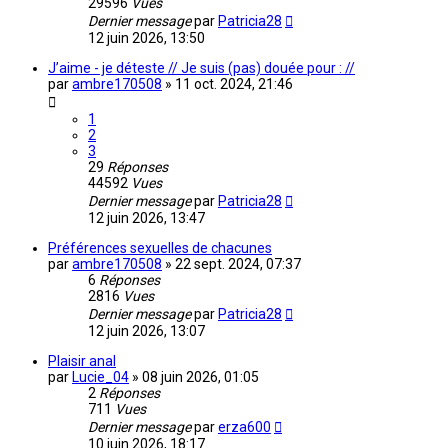
29596
Vues
Dernier message
par
Patricia28
12 juin 2026, 13:50
J’aime - je déteste // Je suis (pas) douée pour : //
par
ambre170508
»
11 oct. 2024, 21:46
1
2
3
29
Réponses
44592
Vues
Dernier message
par
Patricia28
12 juin 2026, 13:47
Préférences sexuelles de chacunes
par
ambre170508
»
22 sept. 2024, 07:37
6
Réponses
2816
Vues
Dernier message
par
Patricia28
12 juin 2026, 13:07
Plaisir anal
par
Lucie_04
»
08 juin 2026, 01:05
2
Réponses
711
Vues
Dernier message
par
erza600
10 juin 2026, 18:17