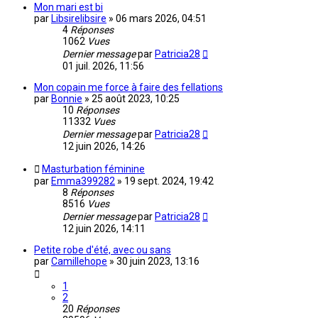
Mon mari est bi
par
Libsirelibsire
»
06 mars 2026, 04:51
4
Réponses
1062
Vues
Dernier message
par
Patricia28
01 juil. 2026, 11:56
Mon copain me force à faire des fellations
par
Bonnie
»
25 août 2023, 10:25
10
Réponses
11332
Vues
Dernier message
par
Patricia28
12 juin 2026, 14:26
Masturbation féminine
par
Emma399282
»
19 sept. 2024, 19:42
8
Réponses
8516
Vues
Dernier message
par
Patricia28
12 juin 2026, 14:11
Petite robe d'été, avec ou sans
par
Camillehope
»
30 juin 2023, 13:16
1
2
20
Réponses