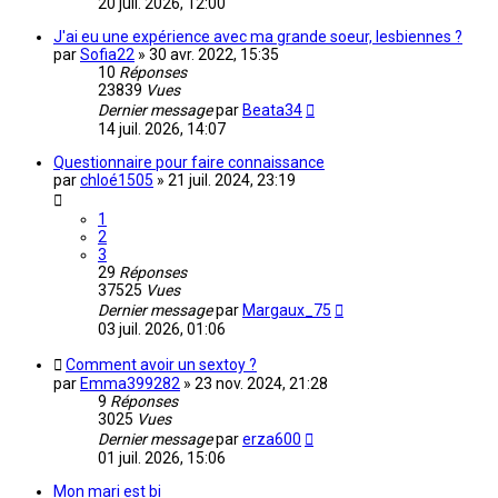
20 juil. 2026, 12:00
J'ai eu une expérience avec ma grande soeur, lesbiennes ?
par
Sofia22
»
30 avr. 2022, 15:35
10
Réponses
23839
Vues
Dernier message
par
Beata34
14 juil. 2026, 14:07
Questionnaire pour faire connaissance
par
chloé1505
»
21 juil. 2024, 23:19
1
2
3
29
Réponses
37525
Vues
Dernier message
par
Margaux_75
03 juil. 2026, 01:06
Comment avoir un sextoy ?
par
Emma399282
»
23 nov. 2024, 21:28
9
Réponses
3025
Vues
Dernier message
par
erza600
01 juil. 2026, 15:06
Mon mari est bi