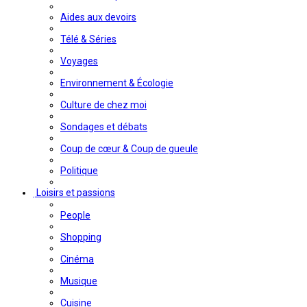
Aides aux devoirs
Télé & Séries
Voyages
Environnement & Écologie
Culture de chez moi
Sondages et débats
Coup de cœur & Coup de gueule
Politique
Loisirs et passions
People
Shopping
Cinéma
Musique
Cuisine