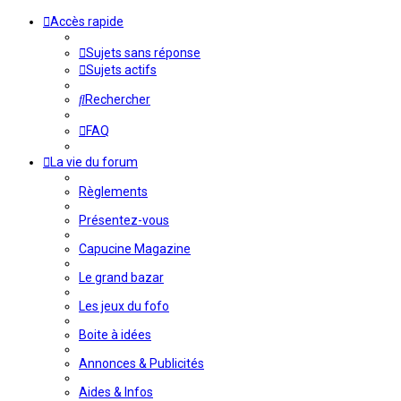
Accès rapide
Sujets sans réponse
Sujets actifs
Rechercher
FAQ
La vie du forum
Règlements
Présentez-vous
Capucine Magazine
Le grand bazar
Les jeux du fofo
Boite à idées
Annonces & Publicités
Aides & Infos