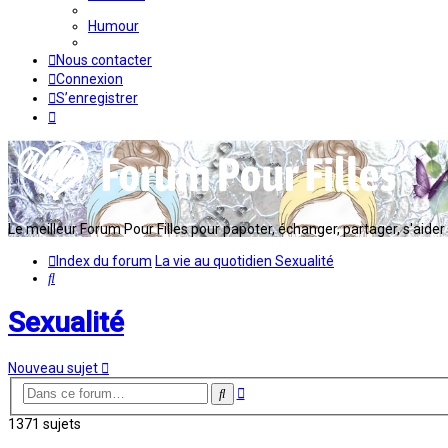
Humour
Nous contacter
Connexion
S’enregistrer
Le meilleur Forum Pour Filles pour papoter, échanger, partager, s'aider en
Index du forum
La vie au quotidien
Sexualité
Rechercher
Sexualité
Nouveau sujet
Recherche
Rechercher
avancée
1371 sujets