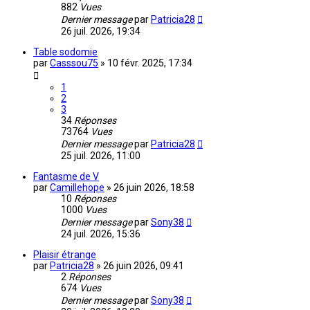
882
Vues
Dernier message
par
Patricia28
26 juil. 2026, 19:34
Table sodomie
par
Casssou75
»
10 févr. 2025, 17:34
1
2
3
34
Réponses
73764
Vues
Dernier message
par
Patricia28
25 juil. 2026, 11:00
Fantasme de V
par
Camillehope
»
26 juin 2026, 18:58
10
Réponses
1000
Vues
Dernier message
par
Sony38
24 juil. 2026, 15:36
Plaisir étrange
par
Patricia28
»
26 juin 2026, 09:41
2
Réponses
674
Vues
Dernier message
par
Sony38