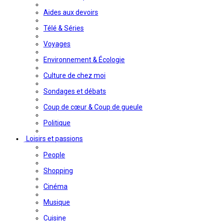
Aides aux devoirs
Télé & Séries
Voyages
Environnement & Écologie
Culture de chez moi
Sondages et débats
Coup de cœur & Coup de gueule
Politique
Loisirs et passions
People
Shopping
Cinéma
Musique
Cuisine