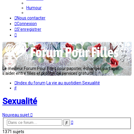
Humour
Nous contacter
Connexion
S’enregistrer
Le meilleur Forum Pour Filles pour papoter, échanger, partager,
s'aider entre filles et profiter de services gratuits...
Index du forum
La vie au quotidien
Sexualité
Rechercher
Sexualité
Nouveau sujet
Recherche
Rechercher
avancée
1371 sujets