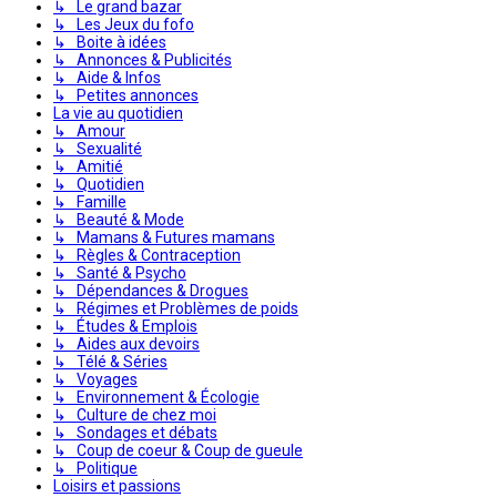
↳ Le grand bazar
↳ Les Jeux du fofo
↳ Boite à idées
↳ Annonces & Publicités
↳ Aide & Infos
↳ Petites annonces
La vie au quotidien
↳ Amour
↳ Sexualité
↳ Amitié
↳ Quotidien
↳ Famille
↳ Beauté & Mode
↳ Mamans & Futures mamans
↳ Règles & Contraception
↳ Santé & Psycho
↳ Dépendances & Drogues
↳ Régimes et Problèmes de poids
↳ Études & Emplois
↳ Aides aux devoirs
↳ Télé & Séries
↳ Voyages
↳ Environnement & Écologie
↳ Culture de chez moi
↳ Sondages et débats
↳ Coup de coeur & Coup de gueule
↳ Politique
Loisirs et passions