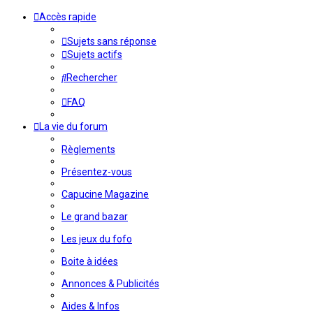
Accès rapide
Sujets sans réponse
Sujets actifs
Rechercher
FAQ
La vie du forum
Règlements
Présentez-vous
Capucine Magazine
Le grand bazar
Les jeux du fofo
Boite à idées
Annonces & Publicités
Aides & Infos