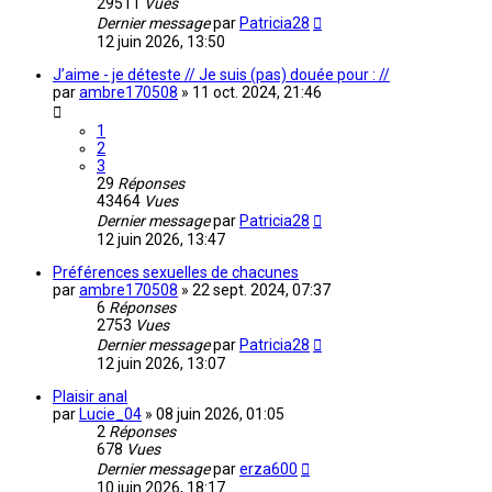
29511
Vues
Dernier message
par
Patricia28
12 juin 2026, 13:50
J’aime - je déteste // Je suis (pas) douée pour : //
par
ambre170508
»
11 oct. 2024, 21:46
1
2
3
29
Réponses
43464
Vues
Dernier message
par
Patricia28
12 juin 2026, 13:47
Préférences sexuelles de chacunes
par
ambre170508
»
22 sept. 2024, 07:37
6
Réponses
2753
Vues
Dernier message
par
Patricia28
12 juin 2026, 13:07
Plaisir anal
par
Lucie_04
»
08 juin 2026, 01:05
2
Réponses
678
Vues
Dernier message
par
erza600
10 juin 2026, 18:17