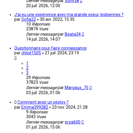
Dernier message
par
Sony38
20 juil. 2026, 12:00
J'ai eu une expérience avec ma grande soeur, lesbiennes ?
par
Sofia22
»
30 avr. 2022, 15:35
10
Réponses
23874
Vues
Dernier message
par
Beata34
14 juil. 2026, 14:07
Questionnaire pour faire connaissance
par
chloé1505
»
21 juil. 2024, 23:19
1
2
3
29
Réponses
37823
Vues
Dernier message
par
Margaux_75
03 juil. 2026, 01:06
Comment avoir un sextoy ?
par
Emma399282
»
23 nov. 2024, 21:28
9
Réponses
3043
Vues
Dernier message
par
erza600
01 juil. 2026, 15:06