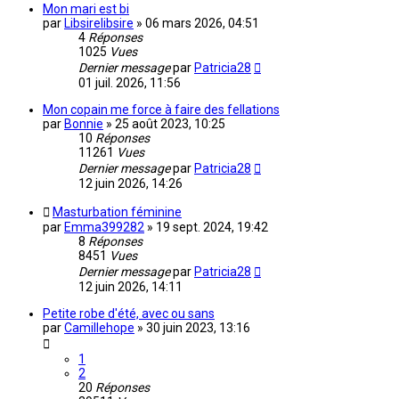
Mon mari est bi
par
Libsirelibsire
»
06 mars 2026, 04:51
4
Réponses
1025
Vues
Dernier message
par
Patricia28
01 juil. 2026, 11:56
Mon copain me force à faire des fellations
par
Bonnie
»
25 août 2023, 10:25
10
Réponses
11261
Vues
Dernier message
par
Patricia28
12 juin 2026, 14:26
Masturbation féminine
par
Emma399282
»
19 sept. 2024, 19:42
8
Réponses
8451
Vues
Dernier message
par
Patricia28
12 juin 2026, 14:11
Petite robe d'été, avec ou sans
par
Camillehope
»
30 juin 2023, 13:16
1
2
20
Réponses