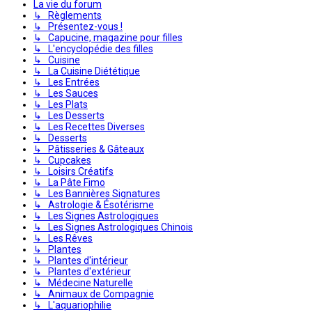
La vie du forum
↳ Règlements
↳ Présentez-vous !
↳ Capucine, magazine pour filles
↳ L'encyclopédie des filles
↳ Cuisine
↳ La Cuisine Diététique
↳ Les Entrées
↳ Les Sauces
↳ Les Plats
↳ Les Desserts
↳ Les Recettes Diverses
↳ Desserts
↳ Pâtisseries & Gâteaux
↳ Cupcakes
↳ Loisirs Créatifs
↳ La Pâte Fimo
↳ Les Bannières Signatures
↳ Astrologie & Ésotérisme
↳ Les Signes Astrologiques
↳ Les Signes Astrologiques Chinois
↳ Les Rêves
↳ Plantes
↳ Plantes d'intérieur
↳ Plantes d'extérieur
↳ Médecine Naturelle
↳ Animaux de Compagnie
↳ L'aquariophilie