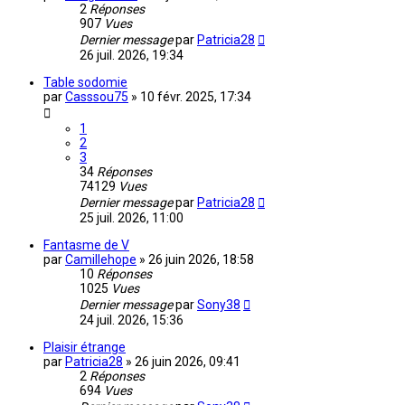
2
Réponses
907
Vues
Dernier message
par
Patricia28
26 juil. 2026, 19:34
Table sodomie
par
Casssou75
»
10 févr. 2025, 17:34
1
2
3
34
Réponses
74129
Vues
Dernier message
par
Patricia28
25 juil. 2026, 11:00
Fantasme de V
par
Camillehope
»
26 juin 2026, 18:58
10
Réponses
1025
Vues
Dernier message
par
Sony38
24 juil. 2026, 15:36
Plaisir étrange
par
Patricia28
»
26 juin 2026, 09:41
2
Réponses
694
Vues