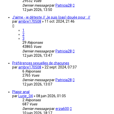
29532
Vues
Dernier message
par
Patricia28
12 juin 2026, 13:50
J’aime - je déteste // Je suis (pas) douée pour : //
par
ambre170508
»
11 oct. 2024, 21:46
1
2
3
29
Réponses
43865
Vues
Dernier message
par
Patricia28
12 juin 2026, 13:47
Préférences sexuelles de chacunes
par
ambre170508
»
22 sept. 2024, 07:37
6
Réponses
2765
Vues
Dernier message
par
Patricia28
12 juin 2026, 13:07
Plaisir anal
par
Lucie_04
»
08 juin 2026, 01:05
2
Réponses
687
Vues
Dernier message
par
erza600
10 juin 2026, 18:17