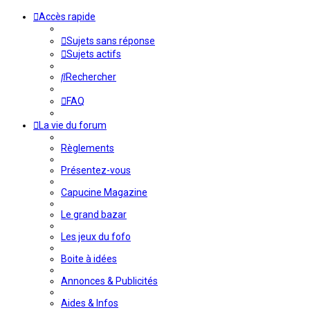
Accès rapide
Sujets sans réponse
Sujets actifs
Rechercher
FAQ
La vie du forum
Règlements
Présentez-vous
Capucine Magazine
Le grand bazar
Les jeux du fofo
Boite à idées
Annonces & Publicités
Aides & Infos