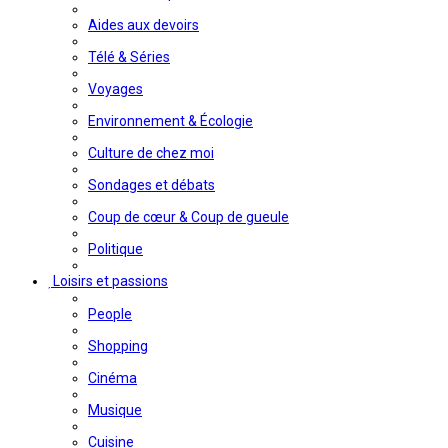
Aides aux devoirs
Télé & Séries
Voyages
Environnement & Écologie
Culture de chez moi
Sondages et débats
Coup de cœur & Coup de gueule
Politique
Loisirs et passions
People
Shopping
Cinéma
Musique
Cuisine