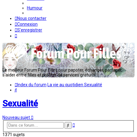
Humour
Nous contacter
Connexion
S’enregistrer
Le meilleur Forum Pour Filles pour papoter, échanger, partager,
s'aider entre filles et profiter de services gratuits...
Index du forum
La vie au quotidien
Sexualité
Rechercher
Sexualité
Nouveau sujet
Recherche
Rechercher
avancée
1371 sujets