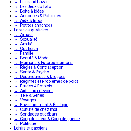
↳ Le grand bazar
↳ Les Jeux du fofo
↳ Boite à idées
↳ Annonces & Publicités
↳ Aide & Infos
↳ Petites annonces
La vie au quotidien
↳ Amour
↳ Sexualité
↳ Amitié
↳ Quotidien
↳ Famille
↳ Beauté & Mode
↳ Mamans & Futures mamans
↳ Règles & Contraception
↳ Santé & Psycho
↳ Dépendances & Drogues
↳ Régimes et Problèmes de poids
↳ Études & Emplois
↳ Aides aux devoirs
↳ Télé & Séries
↳ Voyages
↳ Environnement & Écologie
↳ Culture de chez moi
↳ Sondages et débats
↳ Coup de coeur & Coup de gueule
↳ Politique
Loisirs et passions