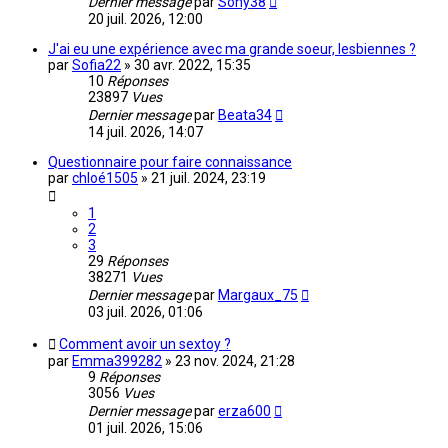
Dernier message
par
Sony38
20 juil. 2026, 12:00
J'ai eu une expérience avec ma grande soeur, lesbiennes ?
par
Sofia22
»
30 avr. 2022, 15:35
10
Réponses
23897
Vues
Dernier message
par
Beata34
14 juil. 2026, 14:07
Questionnaire pour faire connaissance
par
chloé1505
»
21 juil. 2024, 23:19
1
2
3
29
Réponses
38271
Vues
Dernier message
par
Margaux_75
03 juil. 2026, 01:06
Comment avoir un sextoy ?
par
Emma399282
»
23 nov. 2024, 21:28
9
Réponses
3056
Vues
Dernier message
par
erza600
01 juil. 2026, 15:06