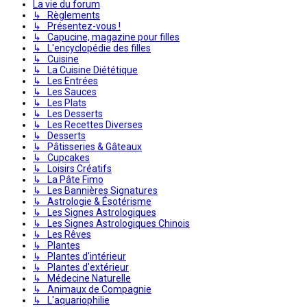
La vie du forum
↳ Règlements
↳ Présentez-vous !
↳ Capucine, magazine pour filles
↳ L'encyclopédie des filles
↳ Cuisine
↳ La Cuisine Diététique
↳ Les Entrées
↳ Les Sauces
↳ Les Plats
↳ Les Desserts
↳ Les Recettes Diverses
↳ Desserts
↳ Pâtisseries & Gâteaux
↳ Cupcakes
↳ Loisirs Créatifs
↳ La Pâte Fimo
↳ Les Bannières Signatures
↳ Astrologie & Ésotérisme
↳ Les Signes Astrologiques
↳ Les Signes Astrologiques Chinois
↳ Les Rêves
↳ Plantes
↳ Plantes d'intérieur
↳ Plantes d'extérieur
↳ Médecine Naturelle
↳ Animaux de Compagnie
↳ L'aquariophilie