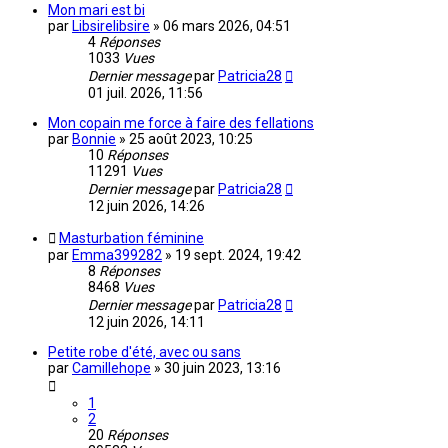
Mon mari est bi
par
Libsirelibsire
»
06 mars 2026, 04:51
4
Réponses
1033
Vues
Dernier message
par
Patricia28
01 juil. 2026, 11:56
Mon copain me force à faire des fellations
par
Bonnie
»
25 août 2023, 10:25
10
Réponses
11291
Vues
Dernier message
par
Patricia28
12 juin 2026, 14:26
Masturbation féminine
par
Emma399282
»
19 sept. 2024, 19:42
8
Réponses
8468
Vues
Dernier message
par
Patricia28
12 juin 2026, 14:11
Petite robe d'été, avec ou sans
par
Camillehope
»
30 juin 2023, 13:16
1
2
20
Réponses