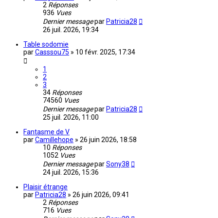
2
Réponses
936
Vues
Dernier message
par
Patricia28
26 juil. 2026, 19:34
Table sodomie
par
Casssou75
»
10 févr. 2025, 17:34
1
2
3
34
Réponses
74560
Vues
Dernier message
par
Patricia28
25 juil. 2026, 11:00
Fantasme de V
par
Camillehope
»
26 juin 2026, 18:58
10
Réponses
1052
Vues
Dernier message
par
Sony38
24 juil. 2026, 15:36
Plaisir étrange
par
Patricia28
»
26 juin 2026, 09:41
2
Réponses
716
Vues