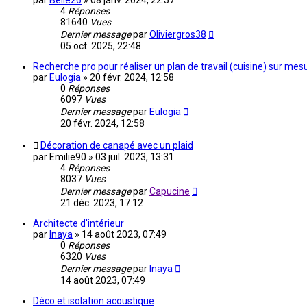
par
Belle26
»
08 janv. 2024, 22:57
4
Réponses
81640
Vues
Dernier message
par
Oliviergros38
05 oct. 2025, 22:48
Recherche pro pour réaliser un plan de travail (cuisine) sur mes
par
Eulogia
»
20 févr. 2024, 12:58
0
Réponses
6097
Vues
Dernier message
par
Eulogia
20 févr. 2024, 12:58
Décoration de canapé avec un plaid
par
Emilie90
»
03 juil. 2023, 13:31
4
Réponses
8037
Vues
Dernier message
par
Capucine
21 déc. 2023, 17:12
Architecte d'intérieur
par
Inaya
»
14 août 2023, 07:49
0
Réponses
6320
Vues
Dernier message
par
Inaya
14 août 2023, 07:49
Déco et isolation acoustique