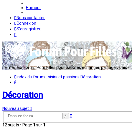
Humour
Nous contacter
Connexion
S’enregistrer
Le meilleur Forum Pour Filles pour papoter, échanger, partager, s'aider en
Index du forum
Loisirs et passions
Décoration
Rechercher
Décoration
Nouveau sujet
Recherche
Rechercher
avancée
12 sujets • Page
1
sur
1