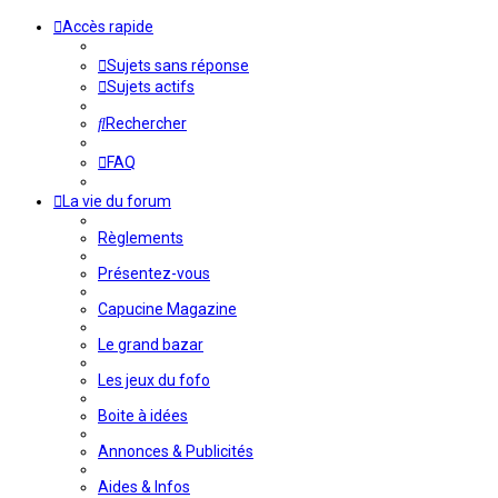
Accès rapide
Sujets sans réponse
Sujets actifs
Rechercher
FAQ
La vie du forum
Règlements
Présentez-vous
Capucine Magazine
Le grand bazar
Les jeux du fofo
Boite à idées
Annonces & Publicités
Aides & Infos