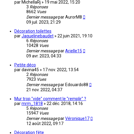
par
MichellaRj
»
19 mai 2022, 15:20
3
Réponses
8662
Vues
Dernier message
par
AurorM8
09 juil. 2023, 21:29
Décoration toilettes
par
Jaquelinebaudet
»
22 juin 2021, 19:10
6
Réponses
10428
Vues
Dernier message
par
Arielle15
09 avr. 2023, 04:33
Petite déco
par
davina45
»
17 nov. 2022, 13:54
2
Réponses
7923
Vues
Dernier message
par
Edouardo88
21 nov. 2022, 04:37
Mur trop "vide" comment le "remplir" ?
par
mrm_1818
»
22 déc. 2018, 14:16
5
Réponses
15947
Vues
Dernier message
par
Véronique17
12 août 2022, 09:17
Décoration fête