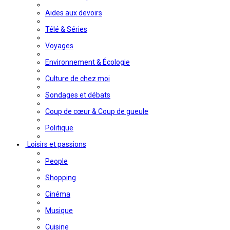
Aides aux devoirs
Télé & Séries
Voyages
Environnement & Écologie
Culture de chez moi
Sondages et débats
Coup de cœur & Coup de gueule
Politique
Loisirs et passions
People
Shopping
Cinéma
Musique
Cuisine