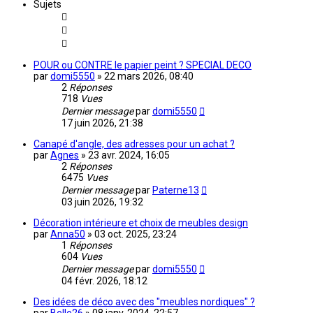
Sujets
POUR ou CONTRE le papier peint ? SPECIAL DECO
par
domi5550
»
22 mars 2026, 08:40
2
Réponses
718
Vues
Dernier message
par
domi5550
17 juin 2026, 21:38
Canapé d'angle, des adresses pour un achat ?
par
Agnes
»
23 avr. 2024, 16:05
2
Réponses
6475
Vues
Dernier message
par
Paterne13
03 juin 2026, 19:32
Décoration intérieure et choix de meubles design
par
Anna50
»
03 oct. 2025, 23:24
1
Réponses
604
Vues
Dernier message
par
domi5550
04 févr. 2026, 18:12
Des idées de déco avec des "meubles nordiques" ?