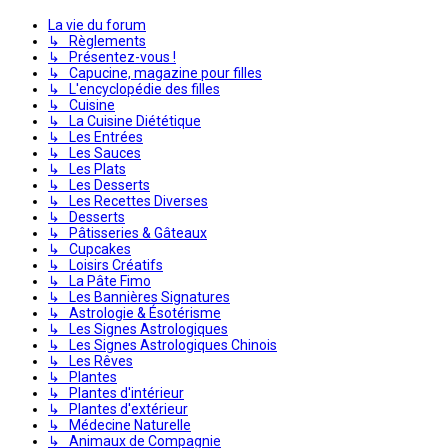
La vie du forum
↳ Règlements
↳ Présentez-vous !
↳ Capucine, magazine pour filles
↳ L'encyclopédie des filles
↳ Cuisine
↳ La Cuisine Diététique
↳ Les Entrées
↳ Les Sauces
↳ Les Plats
↳ Les Desserts
↳ Les Recettes Diverses
↳ Desserts
↳ Pâtisseries & Gâteaux
↳ Cupcakes
↳ Loisirs Créatifs
↳ La Pâte Fimo
↳ Les Bannières Signatures
↳ Astrologie & Ésotérisme
↳ Les Signes Astrologiques
↳ Les Signes Astrologiques Chinois
↳ Les Rêves
↳ Plantes
↳ Plantes d'intérieur
↳ Plantes d'extérieur
↳ Médecine Naturelle
↳ Animaux de Compagnie