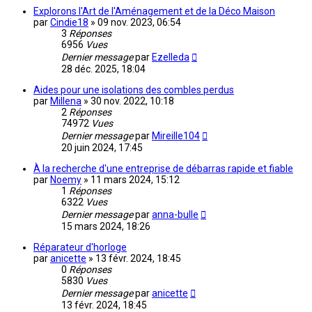
Explorons l'Art de l'Aménagement et de la Déco Maison
par
Cindie18
»
09 nov. 2023, 06:54
3
Réponses
6956
Vues
Dernier message
par
Ezelleda
28 déc. 2025, 18:04
Aides pour une isolations des combles perdus
par
Millena
»
30 nov. 2022, 10:18
2
Réponses
74972
Vues
Dernier message
par
Mireille104
20 juin 2024, 17:45
À la recherche d'une entreprise de débarras rapide et fiable
par
Noemy
»
11 mars 2024, 15:12
1
Réponses
6322
Vues
Dernier message
par
anna-bulle
15 mars 2024, 18:26
Réparateur d'horloge
par
anicette
»
13 févr. 2024, 18:45
0
Réponses
5830
Vues
Dernier message
par
anicette
13 févr. 2024, 18:45