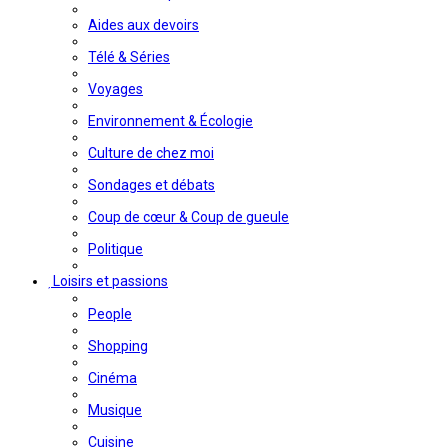
Aides aux devoirs
Télé & Séries
Voyages
Environnement & Écologie
Culture de chez moi
Sondages et débats
Coup de cœur & Coup de gueule
Politique
Loisirs et passions
People
Shopping
Cinéma
Musique
Cuisine