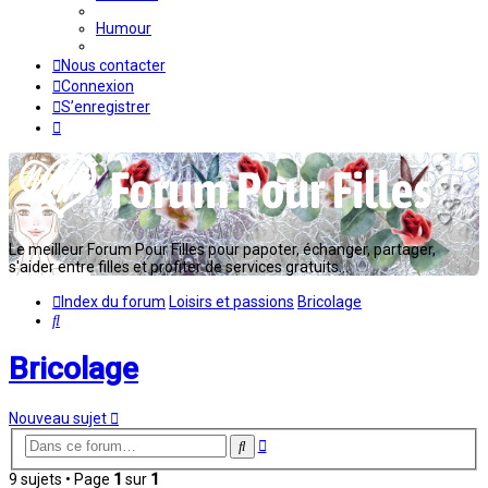
Humour
Nous contacter
Connexion
S’enregistrer
Le meilleur Forum Pour Filles pour papoter, échanger, partager,
s'aider entre filles et profiter de services gratuits...
Index du forum
Loisirs et passions
Bricolage
Rechercher
Bricolage
Nouveau sujet
Recherche
Rechercher
avancée
9 sujets • Page
1
sur
1