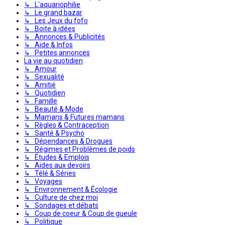
↳ L'aquariophilie
↳ Le grand bazar
↳ Les Jeux du fofo
↳ Boite à idées
↳ Annonces & Publicités
↳ Aide & Infos
↳ Petites annonces
La vie au quotidien
↳ Amour
↳ Sexualité
↳ Amitié
↳ Quotidien
↳ Famille
↳ Beauté & Mode
↳ Mamans & Futures mamans
↳ Règles & Contraception
↳ Santé & Psycho
↳ Dépendances & Drogues
↳ Régimes et Problèmes de poids
↳ Études & Emplois
↳ Aides aux devoirs
↳ Télé & Séries
↳ Voyages
↳ Environnement & Écologie
↳ Culture de chez moi
↳ Sondages et débats
↳ Coup de coeur & Coup de gueule
↳ Politique