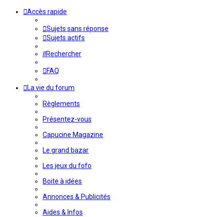
Accès rapide
Sujets sans réponse
Sujets actifs
Rechercher
FAQ
La vie du forum
Règlements
Présentez-vous
Capucine Magazine
Le grand bazar
Les jeux du fofo
Boite à idées
Annonces & Publicités
Aides & Infos