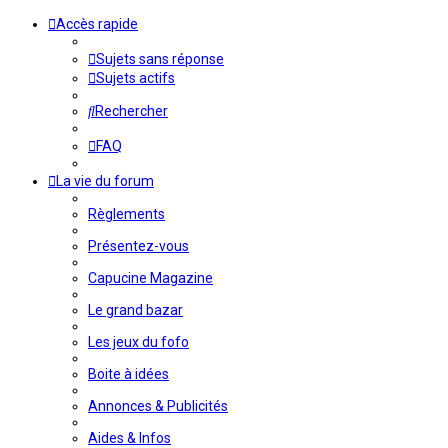
Accès rapide
Sujets sans réponse
Sujets actifs
Rechercher
FAQ
La vie du forum
Règlements
Présentez-vous
Capucine Magazine
Le grand bazar
Les jeux du fofo
Boite à idées
Annonces & Publicités
Aides & Infos