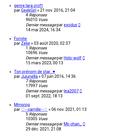
genre lara croft
par
GeekGirl
»
21 nov. 2016, 21:04
4
Réponses
96010
Vues
Dernier message
par
exodus
14 mai 2024, 16:34
Fornite
par
Zélie
»
03 août 2020, 02:37
1
Réponses
10696
Vues
Dernier message
par
Holo-wolf
15 mars 2023, 00:13
Ton prénom de star...♥
par
Jujunella
»
07 juin 2016, 14:36
7
Réponses
17997
Vues
Dernier message
par
lea2007
01 sept. 2022, 18:13
Mmorpg
par
♡--camille--♡
»
06 nov. 2021, 01:13
5
Réponses
10305
Vues
Dernier message
par
Mii-chan_
29 déc. 2021, 21:08