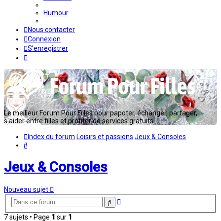
Humour
Nous contacter
Connexion
S’enregistrer
Le meilleur Forum Pour Filles pour papoter, échanger, partager,
s'aider entre filles et profiter de services gratuits...
Index du forum
Loisirs et passions
Jeux & Consoles
Rechercher
Jeux & Consoles
Nouveau sujet
Recherche
Rechercher
avancée
7 sujets • Page
1
sur
1