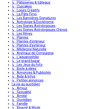
↳ Pâtisseries & Gâteaux
↳ Cupcakes
↳ Loisirs Créatifs
↳ La Pâte Fimo
↳ Les Bannières Signatures
↳ Astrologie & Ésotérisme
↳ Les Signes Astrologiques
↳ Les Signes Astrologiques Chinois
↳ Les Rêves
↳ Plantes
↳ Plantes d'intérieur
↳ Plantes d'extérieur
↳ Médecine Naturelle
↳ Animaux de Compagnie
↳ L'aquariophilie
↳ Le grand bazar
↳ Les Jeux du fofo
↳ Boite à idées
↳ Annonces & Publicités
↳ Aide & Infos
↳ Petites annonces
La vie au quotidien
↳ Amour
↳ Sexualité
↳ Amitié
↳ Quotidien
↳ Famille
↳ Beauté & Mode