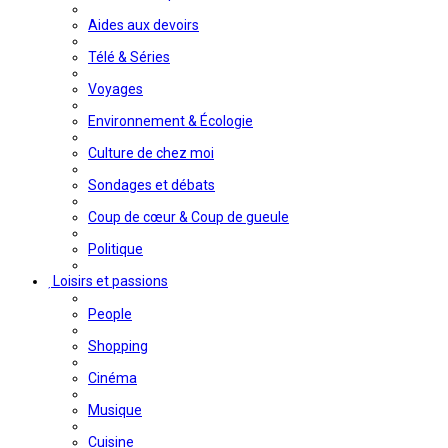
Aides aux devoirs
Télé & Séries
Voyages
Environnement & Écologie
Culture de chez moi
Sondages et débats
Coup de cœur & Coup de gueule
Politique
Loisirs et passions
People
Shopping
Cinéma
Musique
Cuisine