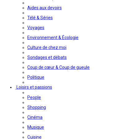
Aides aux devoirs
Télé & Séries
Voyages
Environnement & Écologie
Culture de chez moi
Sondages et débats
Coup de cœur & Coup de gueule
Politique
Loisirs et passions
People
Shopping
Cinéma
Musique
Cuisine