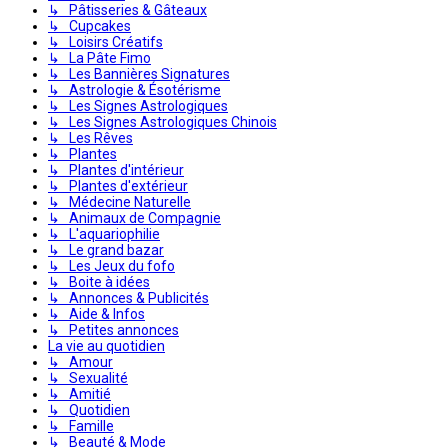
↳ Pâtisseries & Gâteaux
↳ Cupcakes
↳ Loisirs Créatifs
↳ La Pâte Fimo
↳ Les Bannières Signatures
↳ Astrologie & Ésotérisme
↳ Les Signes Astrologiques
↳ Les Signes Astrologiques Chinois
↳ Les Rêves
↳ Plantes
↳ Plantes d'intérieur
↳ Plantes d'extérieur
↳ Médecine Naturelle
↳ Animaux de Compagnie
↳ L'aquariophilie
↳ Le grand bazar
↳ Les Jeux du fofo
↳ Boite à idées
↳ Annonces & Publicités
↳ Aide & Infos
↳ Petites annonces
La vie au quotidien
↳ Amour
↳ Sexualité
↳ Amitié
↳ Quotidien
↳ Famille
↳ Beauté & Mode