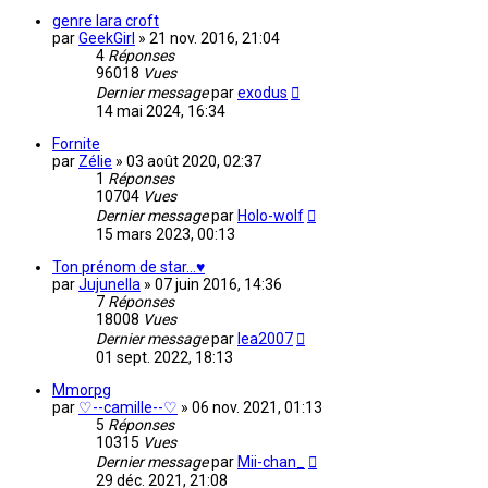
genre lara croft
par
GeekGirl
»
21 nov. 2016, 21:04
4
Réponses
96018
Vues
Dernier message
par
exodus
14 mai 2024, 16:34
Fornite
par
Zélie
»
03 août 2020, 02:37
1
Réponses
10704
Vues
Dernier message
par
Holo-wolf
15 mars 2023, 00:13
Ton prénom de star...♥
par
Jujunella
»
07 juin 2016, 14:36
7
Réponses
18008
Vues
Dernier message
par
lea2007
01 sept. 2022, 18:13
Mmorpg
par
♡--camille--♡
»
06 nov. 2021, 01:13
5
Réponses
10315
Vues
Dernier message
par
Mii-chan_
29 déc. 2021, 21:08