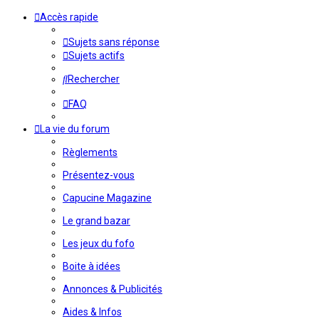
Accès rapide
Sujets sans réponse
Sujets actifs
Rechercher
FAQ
La vie du forum
Règlements
Présentez-vous
Capucine Magazine
Le grand bazar
Les jeux du fofo
Boite à idées
Annonces & Publicités
Aides & Infos