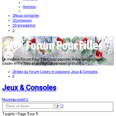
Humour
Nous contacter
Connexion
S’enregistrer
Le meilleur Forum Pour Filles pour papoter, échanger, partager,
s'aider entre filles et profiter de services gratuits...
Index du forum
Loisirs et passions
Jeux & Consoles
Rechercher
Jeux & Consoles
Nouveau sujet
Recherche
Rechercher
avancée
7 sujets • Page
1
sur
1