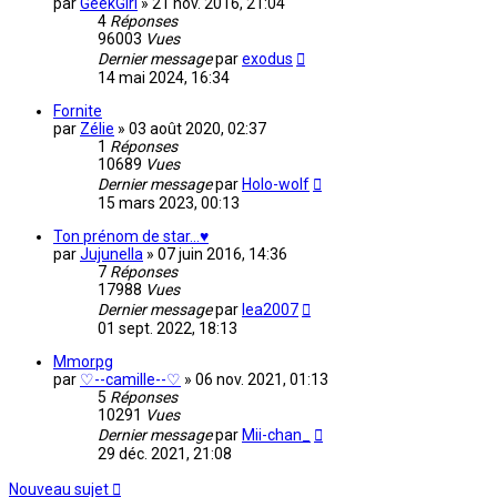
par
GeekGirl
»
21 nov. 2016, 21:04
4
Réponses
96003
Vues
Dernier message
par
exodus
14 mai 2024, 16:34
Fornite
par
Zélie
»
03 août 2020, 02:37
1
Réponses
10689
Vues
Dernier message
par
Holo-wolf
15 mars 2023, 00:13
Ton prénom de star...♥
par
Jujunella
»
07 juin 2016, 14:36
7
Réponses
17988
Vues
Dernier message
par
lea2007
01 sept. 2022, 18:13
Mmorpg
par
♡--camille--♡
»
06 nov. 2021, 01:13
5
Réponses
10291
Vues
Dernier message
par
Mii-chan_
29 déc. 2021, 21:08
Nouveau sujet