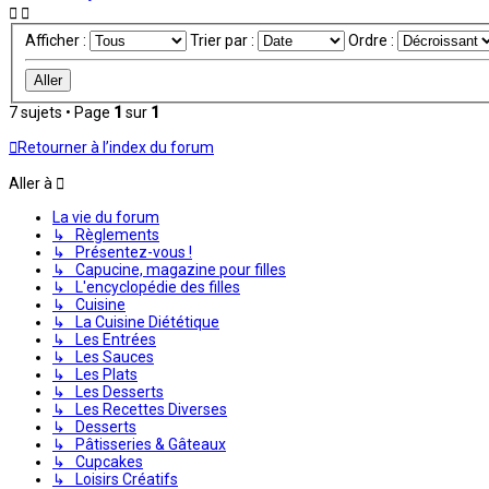
Afficher :
Trier par :
Ordre :
7 sujets • Page
1
sur
1
Retourner à l’index du forum
Aller à
La vie du forum
↳ Règlements
↳ Présentez-vous !
↳ Capucine, magazine pour filles
↳ L'encyclopédie des filles
↳ Cuisine
↳ La Cuisine Diététique
↳ Les Entrées
↳ Les Sauces
↳ Les Plats
↳ Les Desserts
↳ Les Recettes Diverses
↳ Desserts
↳ Pâtisseries & Gâteaux
↳ Cupcakes
↳ Loisirs Créatifs