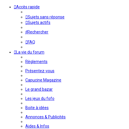
Accès rapide
Sujets sans réponse
Sujets actifs
Rechercher
FAQ
La vie du forum
Règlements
Présentez-vous
Capucine Magazine
Le grand bazar
Les jeux du fofo
Boite à idées
Annonces & Publicités
Aides & Infos