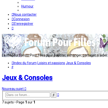
Humour
Nous contacter
Connexion
S’enregistrer
Le meilleur Forum Pour Filles pour papoter, échanger, partager, s'aider en
Index du forum
Loisirs et passions
Jeux & Consoles
Rechercher
Jeux & Consoles
Nouveau sujet
Recherche
Rechercher
avancée
7 sujets • Page
1
sur
1