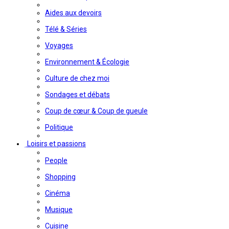
Aides aux devoirs
Télé & Séries
Voyages
Environnement & Écologie
Culture de chez moi
Sondages et débats
Coup de cœur & Coup de gueule
Politique
Loisirs et passions
People
Shopping
Cinéma
Musique
Cuisine