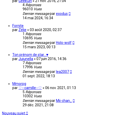
par
GeekGirl
»
21 nov. 2016, 21:04
4
Réponses
96010
Vues
Dernier message
par
exodus
14 mai 2024, 16:34
Fornite
par
Zélie
»
03 août 2020, 02:37
1
Réponses
10695
Vues
Dernier message
par
Holo-wolf
15 mars 2023, 00:13
Ton prénom de star...♥
par
Jujunella
»
07 juin 2016, 14:36
7
Réponses
17996
Vues
Dernier message
par
lea2007
01 sept. 2022, 18:13
Mmorpg
par
♡--camille--♡
»
06 nov. 2021, 01:13
5
Réponses
10302
Vues
Dernier message
par
Mii-chan_
29 déc. 2021, 21:08
Nouveau sujet