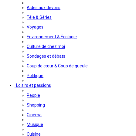
Aides aux devoirs
Télé & Séries
Voyages
Environnement & Écologie
Culture de chez moi
Sondages et débats
Coup de cœur & Coup de gueule
Politique
Loisirs et passions
People
Shopping
Cinéma
Musique
Cuisine