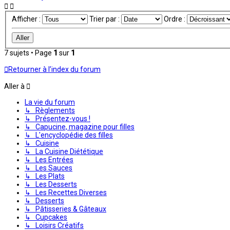
Afficher :
Trier par :
Ordre :
7 sujets • Page
1
sur
1
Retourner à l’index du forum
Aller à
La vie du forum
↳ Règlements
↳ Présentez-vous !
↳ Capucine, magazine pour filles
↳ L'encyclopédie des filles
↳ Cuisine
↳ La Cuisine Diététique
↳ Les Entrées
↳ Les Sauces
↳ Les Plats
↳ Les Desserts
↳ Les Recettes Diverses
↳ Desserts
↳ Pâtisseries & Gâteaux
↳ Cupcakes
↳ Loisirs Créatifs