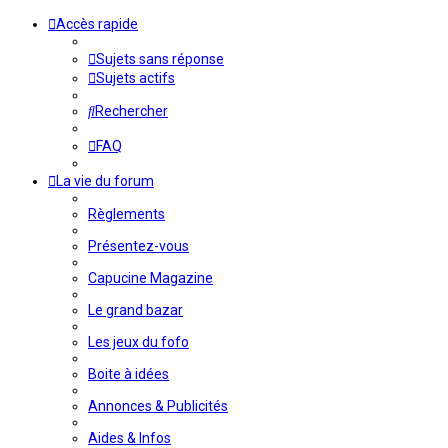
Accès rapide
Sujets sans réponse
Sujets actifs
Rechercher
FAQ
La vie du forum
Règlements
Présentez-vous
Capucine Magazine
Le grand bazar
Les jeux du fofo
Boite à idées
Annonces & Publicités
Aides & Infos