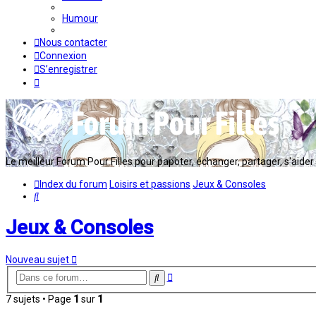
Humour
Nous contacter
Connexion
S’enregistrer
Le meilleur Forum Pour Filles pour papoter, échanger, partager, s'aider en
Index du forum
Loisirs et passions
Jeux & Consoles
Rechercher
Jeux & Consoles
Nouveau sujet
Recherche
Rechercher
avancée
7 sujets • Page
1
sur
1