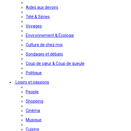
Aides aux devoirs
Télé & Séries
Voyages
Environnement & Écologie
Culture de chez moi
Sondages et débats
Coup de cœur & Coup de gueule
Politique
Loisirs et passions
People
Shopping
Cinéma
Musique
Cuisine