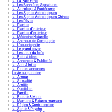
↳ La Pâte Fimo
↳ Les Bannières Signatures
↳ Astrologie & Ésotérisme
↳ Les Signes Astrologiques
↳ Les Signes Astrologiques Chinois
↳ Les Rêves
↳ Plantes
↳ Plantes d'intérieur
↳ Plantes d'extérieur
↳ Médecine Naturelle
↳ Animaux de Compagnie
↳ L'aquariophilie
↳ Le grand bazar
↳ Les Jeux du fofo
↳ Boite à idées
↳ Annonces & Publicités
↳ Aide & Infos
↳ Petites annonces
La vie au quotidien
↳ Amour
↳ Sexualité
↳ Amitié
↳ Quotidien
↳ Famille
↳ Beauté & Mode
↳ Mamans & Futures mamans
↳ Règles & Contraception
↳ Santé & Psycho