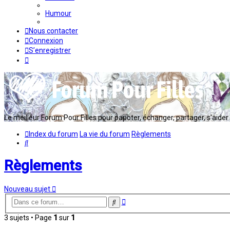
Humour
Nous contacter
Connexion
S’enregistrer
Le meilleur Forum Pour Filles pour papoter, échanger, partager, s'aider en
Index du forum
La vie du forum
Règlements
Rechercher
Règlements
Nouveau sujet
Recherche
Rechercher
avancée
3 sujets • Page
1
sur
1