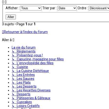
Afficher :
Trier par :
Ordre :
3 sujets • Page
1
sur
1
Retourner à l’index du forum
Aller à
La vie du forum
↳ Règlements
↳ Présentez-vous !
↳ Capucine, magazine pour filles
↳ L'encyclopédie des filles
↳ Cuisine
↳ La Cuisine Diététique
↳ Les Entrées
↳ Les Sauces
↳ Les Plats
↳ Les Desserts
↳ Les Recettes Diverses
↳ Desserts
↳ Pâtisseries & Gâteaux
↳ Cupcakes
↳ Loisirs Créatifs