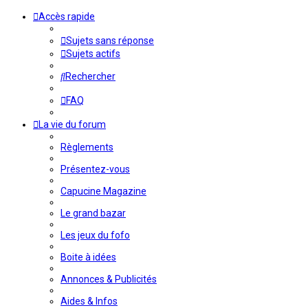
Accès rapide
Sujets sans réponse
Sujets actifs
Rechercher
FAQ
La vie du forum
Règlements
Présentez-vous
Capucine Magazine
Le grand bazar
Les jeux du fofo
Boite à idées
Annonces & Publicités
Aides & Infos