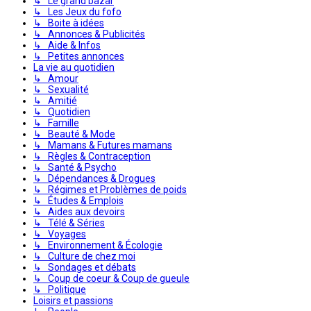
↳ Le grand bazar
↳ Les Jeux du fofo
↳ Boite à idées
↳ Annonces & Publicités
↳ Aide & Infos
↳ Petites annonces
La vie au quotidien
↳ Amour
↳ Sexualité
↳ Amitié
↳ Quotidien
↳ Famille
↳ Beauté & Mode
↳ Mamans & Futures mamans
↳ Règles & Contraception
↳ Santé & Psycho
↳ Dépendances & Drogues
↳ Régimes et Problèmes de poids
↳ Études & Emplois
↳ Aides aux devoirs
↳ Télé & Séries
↳ Voyages
↳ Environnement & Écologie
↳ Culture de chez moi
↳ Sondages et débats
↳ Coup de coeur & Coup de gueule
↳ Politique
Loisirs et passions