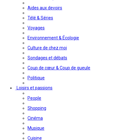
Aides aux devoirs
Télé & Séries
Voyages
Environnement & Écologie
Culture de chez moi
Sondages et débats
Coup de cœur & Coup de gueule
Politique
Loisirs et passions
People
Shopping
Cinéma
Musique
Cuisine