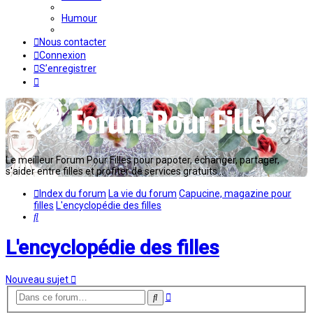
Humour
Nous contacter
Connexion
S’enregistrer
Le meilleur Forum Pour Filles pour papoter, échanger, partager,
s'aider entre filles et profiter de services gratuits...
Index du forum
La vie du forum
Capucine, magazine pour
filles
L'encyclopédie des filles
Rechercher
L'encyclopédie des filles
Nouveau sujet
Recherche
Rechercher
avancée