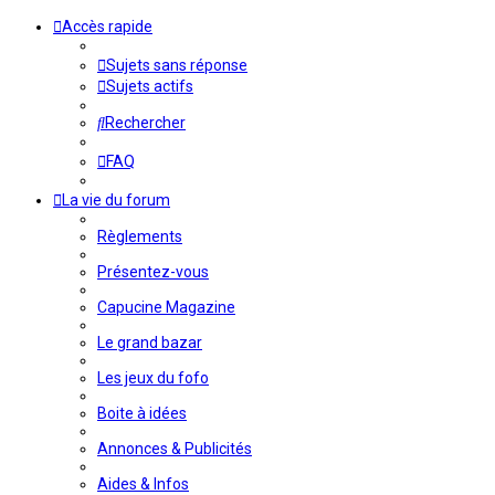
Accès rapide
Sujets sans réponse
Sujets actifs
Rechercher
FAQ
La vie du forum
Règlements
Présentez-vous
Capucine Magazine
Le grand bazar
Les jeux du fofo
Boite à idées
Annonces & Publicités
Aides & Infos