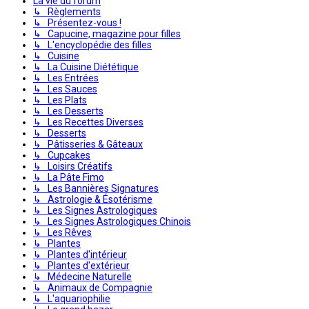
La vie du forum
↳ Règlements
↳ Présentez-vous !
↳ Capucine, magazine pour filles
↳ L'encyclopédie des filles
↳ Cuisine
↳ La Cuisine Diététique
↳ Les Entrées
↳ Les Sauces
↳ Les Plats
↳ Les Desserts
↳ Les Recettes Diverses
↳ Desserts
↳ Pâtisseries & Gâteaux
↳ Cupcakes
↳ Loisirs Créatifs
↳ La Pâte Fimo
↳ Les Bannières Signatures
↳ Astrologie & Ésotérisme
↳ Les Signes Astrologiques
↳ Les Signes Astrologiques Chinois
↳ Les Rêves
↳ Plantes
↳ Plantes d'intérieur
↳ Plantes d'extérieur
↳ Médecine Naturelle
↳ Animaux de Compagnie
↳ L'aquariophilie