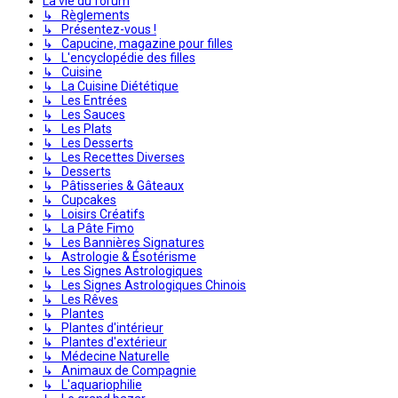
La vie du forum
↳ Règlements
↳ Présentez-vous !
↳ Capucine, magazine pour filles
↳ L'encyclopédie des filles
↳ Cuisine
↳ La Cuisine Diététique
↳ Les Entrées
↳ Les Sauces
↳ Les Plats
↳ Les Desserts
↳ Les Recettes Diverses
↳ Desserts
↳ Pâtisseries & Gâteaux
↳ Cupcakes
↳ Loisirs Créatifs
↳ La Pâte Fimo
↳ Les Bannières Signatures
↳ Astrologie & Ésotérisme
↳ Les Signes Astrologiques
↳ Les Signes Astrologiques Chinois
↳ Les Rêves
↳ Plantes
↳ Plantes d'intérieur
↳ Plantes d'extérieur
↳ Médecine Naturelle
↳ Animaux de Compagnie
↳ L'aquariophilie