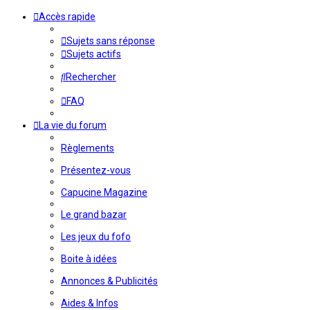
Accès rapide
Sujets sans réponse
Sujets actifs
Rechercher
FAQ
La vie du forum
Règlements
Présentez-vous
Capucine Magazine
Le grand bazar
Les jeux du fofo
Boite à idées
Annonces & Publicités
Aides & Infos