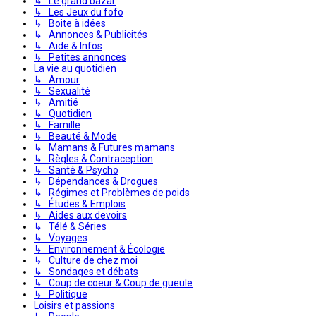
↳ Le grand bazar
↳ Les Jeux du fofo
↳ Boite à idées
↳ Annonces & Publicités
↳ Aide & Infos
↳ Petites annonces
La vie au quotidien
↳ Amour
↳ Sexualité
↳ Amitié
↳ Quotidien
↳ Famille
↳ Beauté & Mode
↳ Mamans & Futures mamans
↳ Règles & Contraception
↳ Santé & Psycho
↳ Dépendances & Drogues
↳ Régimes et Problèmes de poids
↳ Études & Emplois
↳ Aides aux devoirs
↳ Télé & Séries
↳ Voyages
↳ Environnement & Écologie
↳ Culture de chez moi
↳ Sondages et débats
↳ Coup de coeur & Coup de gueule
↳ Politique
Loisirs et passions