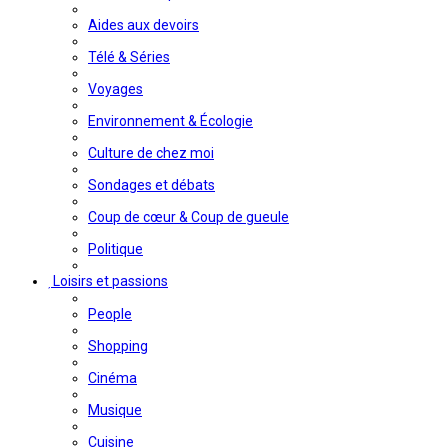
Aides aux devoirs
Télé & Séries
Voyages
Environnement & Écologie
Culture de chez moi
Sondages et débats
Coup de cœur & Coup de gueule
Politique
Loisirs et passions
People
Shopping
Cinéma
Musique
Cuisine