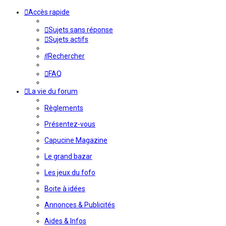
Accès rapide
Sujets sans réponse
Sujets actifs
Rechercher
FAQ
La vie du forum
Règlements
Présentez-vous
Capucine Magazine
Le grand bazar
Les jeux du fofo
Boite à idées
Annonces & Publicités
Aides & Infos