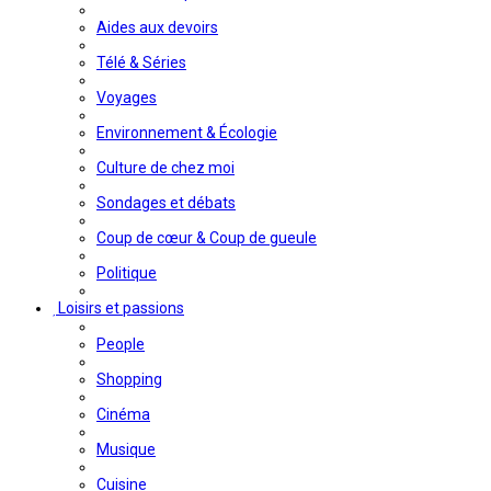
Aides aux devoirs
Télé & Séries
Voyages
Environnement & Écologie
Culture de chez moi
Sondages et débats
Coup de cœur & Coup de gueule
Politique
Loisirs et passions
People
Shopping
Cinéma
Musique
Cuisine