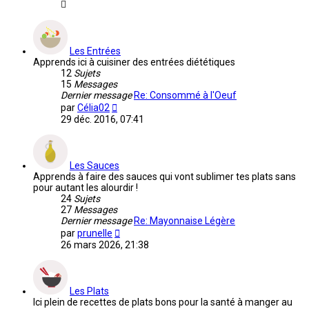
Les Entrées
Apprends ici à cuisiner des entrées diététiques
12
Sujets
15
Messages
Dernier message
Re: Consommé à l'Oeuf
Voir
par
Célia02
le
29 déc. 2016, 07:41
dernier
message
Les Sauces
Apprends à faire des sauces qui vont sublimer tes plats sans
pour autant les alourdir !
24
Sujets
27
Messages
Dernier message
Re: Mayonnaise Légère
Voir
par
prunelle
le
26 mars 2026, 21:38
dernier
message
Les Plats
Ici plein de recettes de plats bons pour la santé à manger au