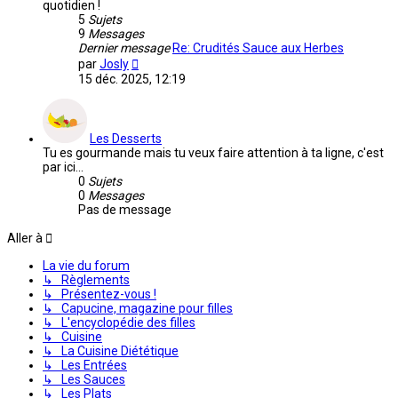
quotidien !
5
Sujets
9
Messages
Dernier message
Re: Crudités Sauce aux Herbes
Voir
par
Josly
le
15 déc. 2025, 12:19
dernier
message
Les Desserts
Tu es gourmande mais tu veux faire attention à ta ligne, c'est
par ici...
0
Sujets
0
Messages
Pas de message
Aller à
La vie du forum
↳ Règlements
↳ Présentez-vous !
↳ Capucine, magazine pour filles
↳ L'encyclopédie des filles
↳ Cuisine
↳ La Cuisine Diététique
↳ Les Entrées
↳ Les Sauces
↳ Les Plats