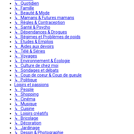
↳ Quotidien
↳ Famille
↳ Beauté & Mode
↳ Mamans & Futures mamans
↳ Règles & Contraception
↳ Santé & Psycho
↳ Dépendances & Drogues
↳ Régimes et Problèmes de poids
↳ Études & Emplois
↳ Aides aux devoirs
↳ Télé & Séries
↳ Voyages
↳ Environnement & Écologie
↳ Culture de chez moi
↳ Sondages et débats
↳ Coup de coeur & Coup de gueule
↳ Politique
Loisirs et passions
↳ People
↳ Shopping
↳ Cinéma
↳ Musique
↳ Cuisine
↳ Loisirs créatifs
↳ Bricolage
↳ Décoration
↳ Jardinage
↳ Dessin & Photographie