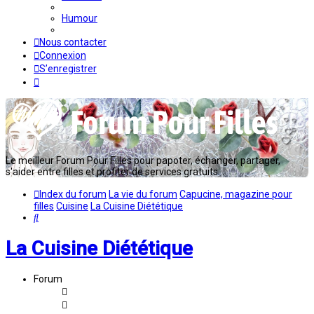
Humour
Nous contacter
Connexion
S’enregistrer
Le meilleur Forum Pour Filles pour papoter, échanger, partager,
s'aider entre filles et profiter de services gratuits...
Index du forum
La vie du forum
Capucine, magazine pour
filles
Cuisine
La Cuisine Diététique
Rechercher
La Cuisine Diététique
Forum