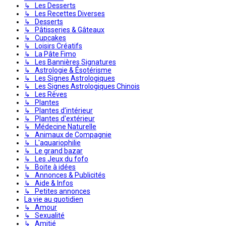
↳ Les Desserts
↳ Les Recettes Diverses
↳ Desserts
↳ Pâtisseries & Gâteaux
↳ Cupcakes
↳ Loisirs Créatifs
↳ La Pâte Fimo
↳ Les Bannières Signatures
↳ Astrologie & Ésotérisme
↳ Les Signes Astrologiques
↳ Les Signes Astrologiques Chinois
↳ Les Rêves
↳ Plantes
↳ Plantes d'intérieur
↳ Plantes d'extérieur
↳ Médecine Naturelle
↳ Animaux de Compagnie
↳ L'aquariophilie
↳ Le grand bazar
↳ Les Jeux du fofo
↳ Boite à idées
↳ Annonces & Publicités
↳ Aide & Infos
↳ Petites annonces
La vie au quotidien
↳ Amour
↳ Sexualité
↳ Amitié