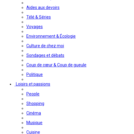
Aides aux devoirs
Télé & Séries
Voyages
Environnement & Écologie
Culture de chez moi
Sondages et débats
Coup de cœur & Coup de gueule
Politique
Loisirs et passions
People
Shopping
Cinéma
Musique
Cuisine