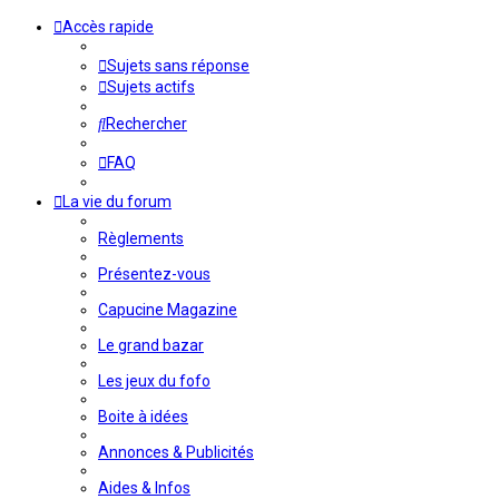
Accès rapide
Sujets sans réponse
Sujets actifs
Rechercher
FAQ
La vie du forum
Règlements
Présentez-vous
Capucine Magazine
Le grand bazar
Les jeux du fofo
Boite à idées
Annonces & Publicités
Aides & Infos