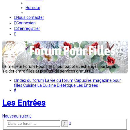
Humour
Nous contacter
Connexion
S’enregistrer
Le meilleur Forum Pour Filles pour papoter, échanger, partager,
s'aider entre filles et profiter de services gratuits...
Index du forum
La vie du forum
Capucine, magazine pour
filles
Cuisine
La Cuisine Diététique
Les Entrées
Rechercher
Les Entrées
Nouveau sujet
Recherche
Rechercher
avancée