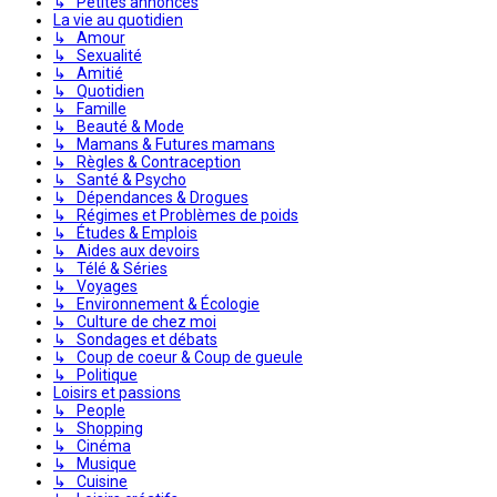
↳ Petites annonces
La vie au quotidien
↳ Amour
↳ Sexualité
↳ Amitié
↳ Quotidien
↳ Famille
↳ Beauté & Mode
↳ Mamans & Futures mamans
↳ Règles & Contraception
↳ Santé & Psycho
↳ Dépendances & Drogues
↳ Régimes et Problèmes de poids
↳ Études & Emplois
↳ Aides aux devoirs
↳ Télé & Séries
↳ Voyages
↳ Environnement & Écologie
↳ Culture de chez moi
↳ Sondages et débats
↳ Coup de coeur & Coup de gueule
↳ Politique
Loisirs et passions
↳ People
↳ Shopping
↳ Cinéma
↳ Musique
↳ Cuisine