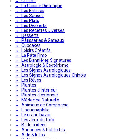
↳ Cuisine
↳ La Cuisine Diététique
↳ Les Entrées
↳ Les Sauces
↳ Les Plats
↳ Les Desserts
↳ Les Recettes Diverses
↳ Desserts
↳ Pâtisseries & Gâteaux
↳ Cupcakes
↳ Loisirs Créatifs
↳ La Pâte Fimo
↳ Les Bannières Signatures
↳ Astrologie & Ésotérisme
↳ Les Signes Astrologiques
↳ Les Signes Astrologiques Chinois
↳ Les Rêves
↳ Plantes
↳ Plantes d'intérieur
↳ Plantes d'extérieur
↳ Médecine Naturelle
↳ Animaux de Compagnie
↳ L'aquariophilie
↳ Le grand bazar
↳ Les Jeux du fofo
↳ Boite à idées
↳ Annonces & Publicités
↳ Aide & Infos