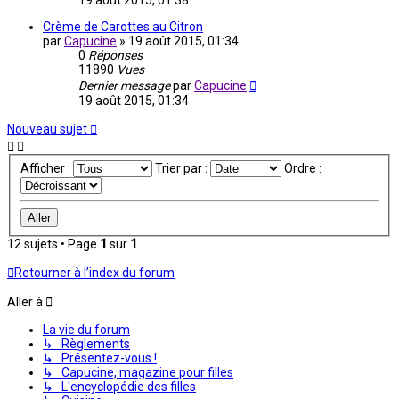
19 août 2015, 01:38
Crème de Carottes au Citron
par
Capucine
»
19 août 2015, 01:34
0
Réponses
11890
Vues
Dernier message
par
Capucine
19 août 2015, 01:34
Nouveau sujet
Afficher :
Trier par :
Ordre :
12 sujets • Page
1
sur
1
Retourner à l’index du forum
Aller à
La vie du forum
↳ Règlements
↳ Présentez-vous !
↳ Capucine, magazine pour filles
↳ L'encyclopédie des filles